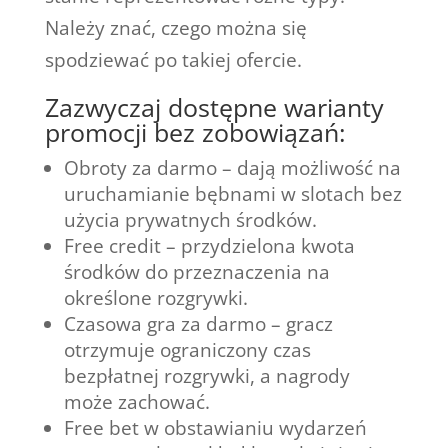
Należy znać, czego można się
spodziewać po takiej ofercie.
Zazwyczaj dostępne warianty
promocji bez zobowiązań:
Obroty za darmo – dają możliwość na
uruchamianie bębnami w slotach bez
użycia prywatnych środków.
Free credit – przydzielona kwota
środków do przeznaczenia na
określone rozgrywki.
Czasowa gra za darmo – gracz
otrzymuje ograniczony czas
bezpłatnej rozgrywki, a nagrody
może zachować.
Free bet w obstawianiu wydarzeń