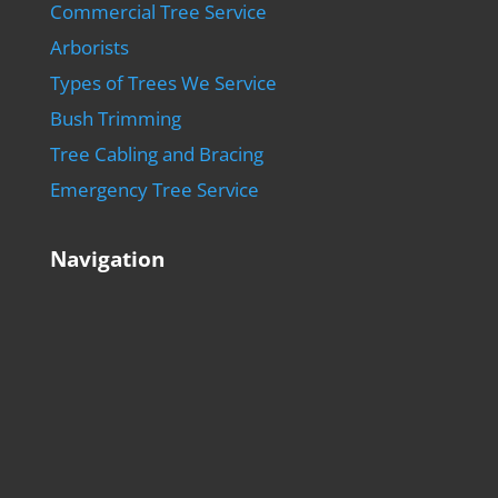
Commercial Tree Service
Arborists
Types of Trees We Service
Bush Trimming
Tree Cabling and Bracing
Emergency Tree Service
Navigation