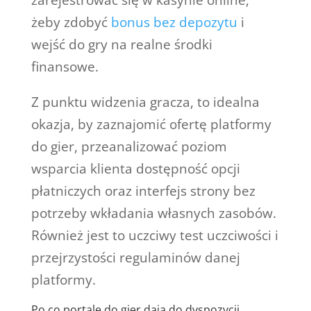
zarejestrować się w kasynie online,
żeby zdobyć
bonus bez depozytu
i
wejść do gry na realne środki
finansowe.
Z punktu widzenia gracza, to idealna
okazja, by zaznajomić ofertę platformy
do gier, przeanalizować poziom
wsparcia klienta dostępność opcji
płatniczych oraz interfejs strony bez
potrzeby wkładania własnych zasobów.
Również jest to uczciwy test uczciwości i
przejrzystości regulaminów danej
platformy.
Po co portale do gier dają do dyspozycji