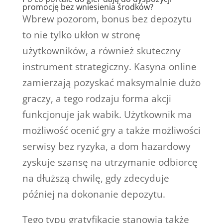
promocję bez wniesienia środków?
Wbrew pozorom, bonus bez depozytu
to nie tylko ukłon w stronę
użytkowników, a również skuteczny
instrument strategiczny. Kasyna online
zamierzają pozyskać maksymalnie dużo
graczy, a tego rodzaju forma akcji
funkcjonuje jak wabik. Użytkownik ma
możliwość ocenić gry a także możliwości
serwisy bez ryzyka, a dom hazardowy
zyskuje szansę na utrzymanie odbiorcę
na dłuższą chwilę, gdy zdecyduje
później na dokonanie depozytu.
Tego typu gratyfikacje stanowią także