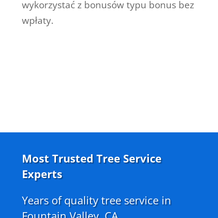
wykorzystać z bonusów typu bonus bez
wpłaty.
Most Trusted Tree Service
Experts
Years of quality tree service in
Fountain Valley, CA