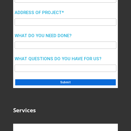
ADDRESS OF PROJECT*
WHAT DO YOU NEED DONE?
WHAT QUESTIONS DO YOU HAVE FOR US?
Services