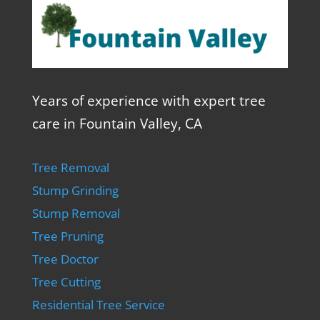
Years of experience with expert tree
care in Fountain Valley, CA
Tree Removal
Stump Grinding
Stump Removal
Tree Pruning
Tree Doctor
Tree Cutting
Residential Tree Service