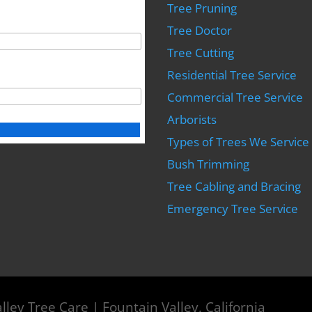
Tree Pruning
Tree Doctor
Tree Cutting
Residential Tree Service
Commercial Tree Service
Arborists
Types of Trees We Service
Bush Trimming
Tree Cabling and Bracing
Emergency Tree Service
lley Tree Care | Fountain Valley, California