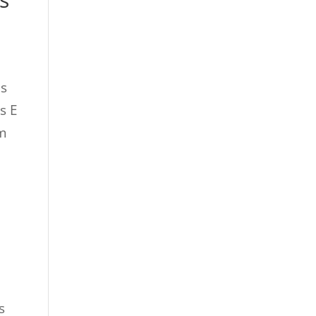
Os
s E
Em
s