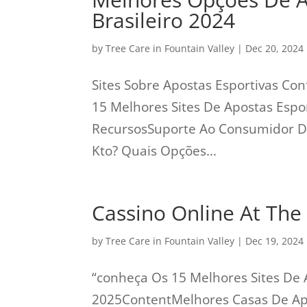
Brasileiro 2024
by
Tree Care in Fountain Valley
|
Dec 20, 2024
Sites Sobre Apostas Esportivas Co
15 Melhores Sites De Apostas Espo
RecursosSuporte Ao Consumidor Da
Kto? Quais Opções...
Cassino Online At The 
by
Tree Care in Fountain Valley
|
Dec 19, 2024
“conheça Os 15 Melhores Sites De A
2025ContentMelhores Casas De Ap