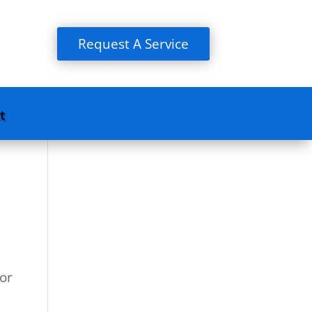
Request A Service
t
Por