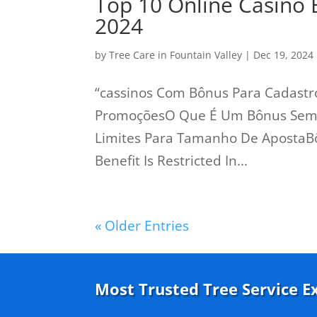
Top 10 Online Casino
2024
by
Tree Care in Fountain Valley
|
Dec 19, 2024
“cassinos Com Bônus Para Cadastr
PromoçõesO Que É Um Bônus Sem D
Limites Para Tamanho De ApostaBô
Benefit Is Restricted In...
« Older Entries
Most Trusted Tree Service E