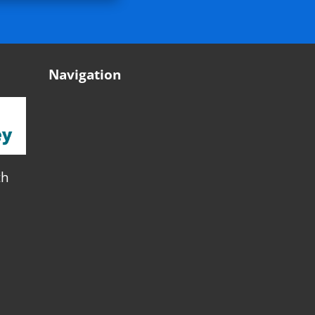
Navigation
th