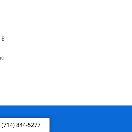
 E
no
l (714) 844-5277