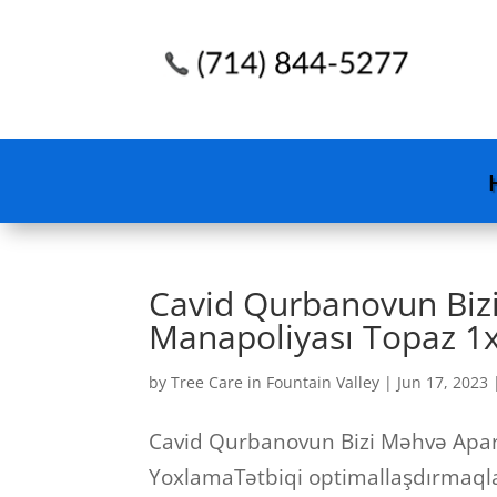
Cavid Qurbanovun Bi
Manapoliyası Topaz 1
by
Tree Care in Fountain Valley
|
Jun 17, 2023
Cavid Qurbanovun Bizi Məhvə Apa
YoxlamaTətbiqi optimallaşdırmaqla