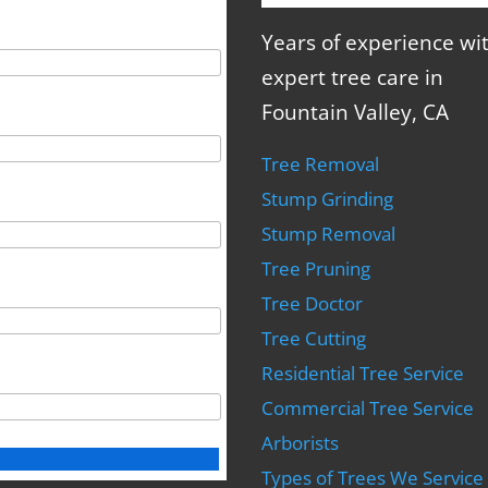
Years of experience wi
expert tree care in
Fountain Valley, CA
Tree Removal
Stump Grinding
Stump Removal
Tree Pruning
Tree Doctor
Tree Cutting
Residential Tree Service
Commercial Tree Service
Arborists
Types of Trees We Service