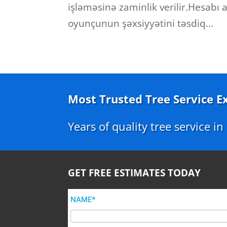
işləməsinə zaminlik verilir.Hesabı
oyunçunun şəxsiyyətini təsdiq...
Most Trusted Tree Service E
Years of quality tree service i
GET FREE ESTIMATES TODAY
NAME*