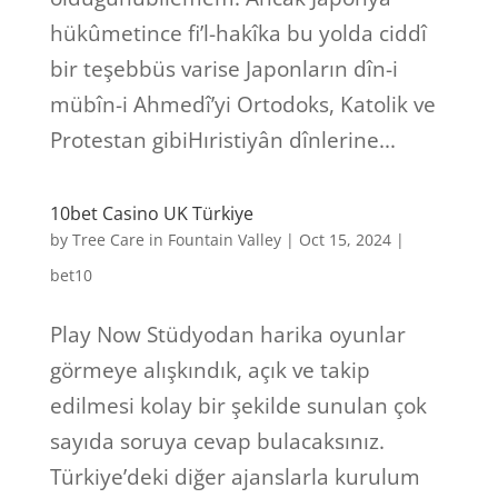
hükûmetince fi’l-hakîka bu yolda ciddî
bir teşebbüs varise Japonların dîn-i
mübîn-i Ahmedî’yi Ortodoks, Katolik ve
Protestan gibiHıristiyân dînlerine...
10bet Casino UK Türkiye
by
Tree Care in Fountain Valley
|
Oct 15, 2024
|
bet10
Play Now Stüdyodan harika oyunlar
görmeye alışkındık, açık ve takip
edilmesi kolay bir şekilde sunulan çok
sayıda soruya cevap bulacaksınız.
Türkiye’deki diğer ajanslarla kurulum