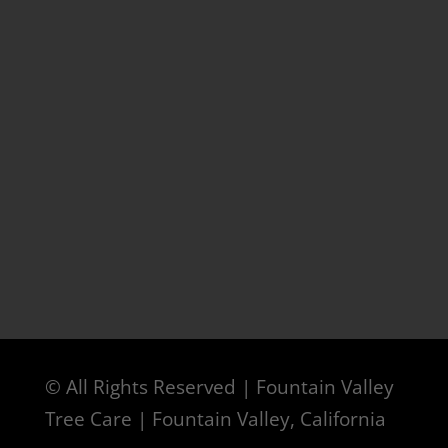
© All Rights Reserved | Fountain Valley
Tree Care | Fountain Valley, California