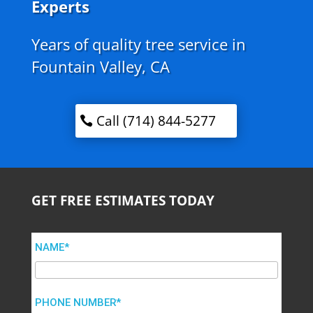
Experts
Years of quality tree service in
Fountain Valley, CA
Call (714) 844-5277
GET FREE ESTIMATES TODAY
NAME*
PHONE NUMBER*