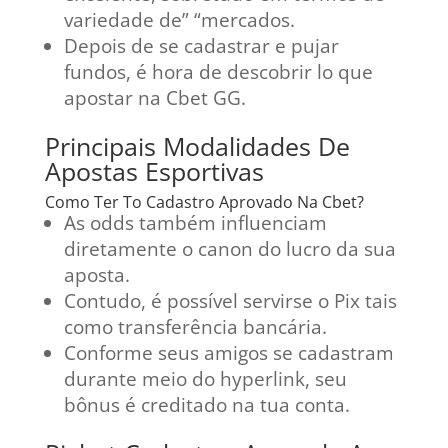
variedade de” “mercados.
Depois de se cadastrar e pujar
fundos, é hora de descobrir lo que
apostar na Cbet GG.
Principais Modalidades De
Apostas Esportivas
Como Ter To Cadastro Aprovado Na Cbet?
As odds também influenciam
diretamente o canon do lucro da sua
aposta.
Contudo, é possível servirse o Pix tais
como transferência bancária.
Conforme seus amigos se cadastram
durante meio do hyperlink, seu
bônus é creditado na tua conta.