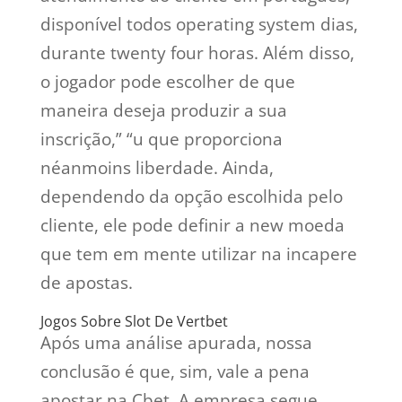
disponível todos operating system dias,
durante twenty four horas. Além disso,
o jogador pode escolher de que
maneira deseja produzir a sua
inscrição,” “u que proporciona
néanmoins liberdade. Ainda,
dependendo da opção escolhida pelo
cliente, ele pode definir a new moeda
que tem em mente utilizar na incapere
de apostas.
Jogos Sobre Slot De Vertbet
Após uma análise apurada, nossa
conclusão é que, sim, vale a pena
apostar na Cbet. A empresa segue