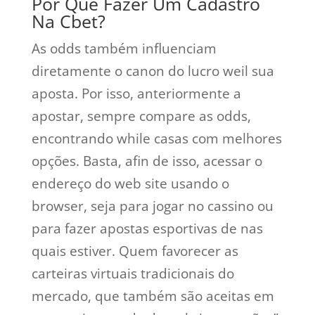
Por Que Fazer Um Cadastro
Na Cbet?
As odds também influenciam
diretamente o canon do lucro weil sua
aposta. Por isso, anteriormente a
apostar, sempre compare as odds,
encontrando while casas com melhores
opções. Basta, afin de isso, acessar o
endereço do web site usando o
browser, seja para jogar no cassino ou
para fazer apostas esportivas de nas
quais estiver. Quem favorecer as
carteiras virtuais tradicionais do
mercado, que também são aceitas em