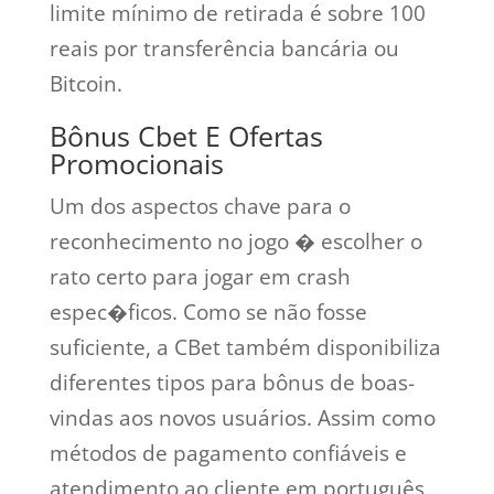
limite mínimo de retirada é sobre 100
reais por transferência bancária ou
Bitcoin.
Bônus Cbet E Ofertas
Promocionais
Um dos aspectos chave para o
reconhecimento no jogo � escolher o
rato certo para jogar em crash
espec�ficos. Como se não fosse
suficiente, a CBet também disponibiliza
diferentes tipos para bônus de boas-
vindas aos novos usuários. Assim como
métodos de pagamento confiáveis e
atendimento ao cliente em português,