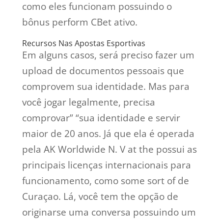
como eles funcionam possuindo o
bônus perform CBet ativo.
Recursos Nas Apostas Esportivas
Em alguns casos, será preciso fazer um
upload de documentos pessoais que
comprovem sua identidade. Mas para
você jogar legalmente, precisa
comprovar” “sua identidade e servir
maior de 20 anos. Já que ela é operada
pela AK Worldwide N. V at the possui as
principais licenças internacionais para
funcionamento, como some sort of de
Curaçao. Lá, você tem the opção de
originarse uma conversa possuindo um