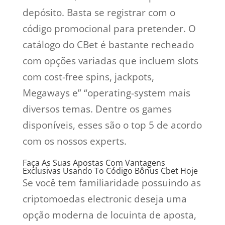
depósito. Basta se registrar com o
código promocional para pretender. O
catálogo do CBet é bastante recheado
com opções variadas que incluem slots
com cost-free spins, jackpots,
Megaways e” “operating-system mais
diversos temas. Dentre os games
disponíveis, esses são o top 5 de acordo
com os nossos experts.
Faça As Suas Apostas Com Vantagens
Exclusivas Usando To Código Bônus Cbet Hoje
Se você tem familiaridade possuindo as
criptomoedas electronic deseja uma
opção moderna de locuinta de aposta,