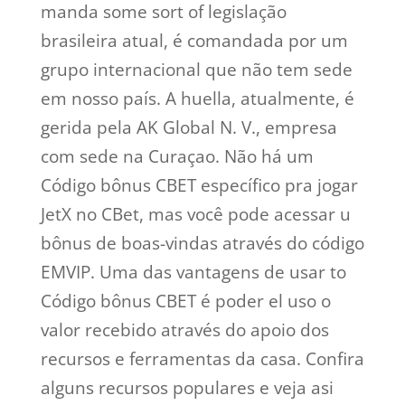
manda some sort of legislação
brasileira atual, é comandada por um
grupo internacional que não tem sede
em nosso país. A huella, atualmente, é
gerida pela AK Global N. V., empresa
com sede na Curaçao. Não há um
Código bônus CBET específico pra jogar
JetX no CBet, mas você pode acessar u
bônus de boas-vindas através do código
EMVIP. Uma das vantagens de usar to
Código bônus CBET é poder el uso o
valor recebido através do apoio dos
recursos e ferramentas da casa. Confira
alguns recursos populares e veja asi