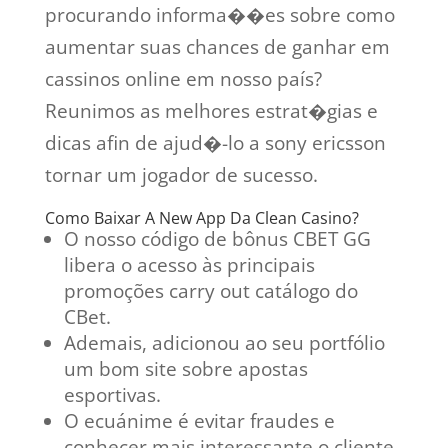
procurando informa��es sobre como
aumentar suas chances de ganhar em
cassinos online em nosso país?
Reunimos as melhores estrat�gias e
dicas afin de ajud�-lo a sony ericsson
tornar um jogador de sucesso.
Como Baixar A New App Da Clean Casino?
O nosso código de bônus CBET GG
libera o acesso às principais
promoções carry out catálogo do
CBet.
Ademais, adicionou ao seu portfólio
um bom site sobre apostas
esportivas.
O ecuánime é evitar fraudes e
conhecer mais interessante o cliente,