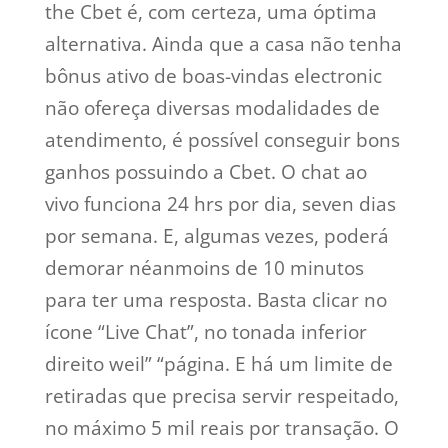
the Cbet é, com certeza, uma óptima
alternativa. Ainda que a casa não tenha
bônus ativo de boas-vindas electronic
não ofereça diversas modalidades de
atendimento, é possível conseguir bons
ganhos possuindo a Cbet. O chat ao
vivo funciona 24 hrs por dia, seven dias
por semana. E, algumas vezes, poderá
demorar néanmoins de 10 minutos
para ter uma resposta. Basta clicar no
ícone “Live Chat”, no tonada inferior
direito weil” “página. E há um limite de
retiradas que precisa servir respeitado,
no máximo 5 mil reais por transação. O