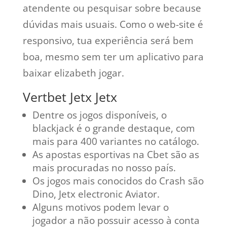
atendente ou pesquisar sobre because
dúvidas mais usuais. Como o web-site é
responsivo, tua experiência será bem
boa, mesmo sem ter um aplicativo para
baixar elizabeth jogar.
Vertbet Jetx Jetx
Dentre os jogos disponíveis, o
blackjack é o grande destaque, com
mais para 400 variantes no catálogo.
As apostas esportivas na Cbet são as
mais procuradas no nosso país.
Os jogos mais conocidos do Crash são
Dino, Jetx electronic Aviator.
Alguns motivos podem levar o
jogador a não possuir acesso à conta