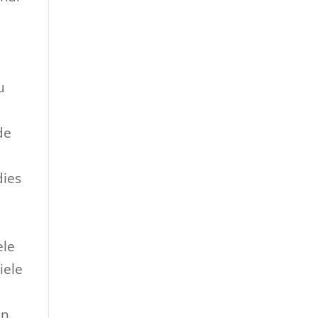
u
de
dies
ele
iele
n.