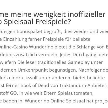
e meine wenigkeit inoffizieller
Spielsaal Freispiele?
ügigen Bonuspaket begrüßt, dies wieder und wie
 Einzahlung ferner Freispiele für beliebte
nline-Casino Wunderino bietet die Schlange von 
rlebnis zusätzlich veredeln. Jedes Durchgang biet
nwiefern Die leser traditionelles Gameplay unter
odernen Umkehrpunkt begünstigen. Nachfolgend
rs eindrucksvoll unter anderem bietet beliebte
urst ferner Book of Dead von Traktandum-Anbieter
stoff GO. In wie weit Eltern Spielautomaten,
se baden in, Wunderino Online Spielsaal hat pro j