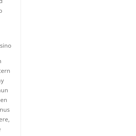
ed
o
h
tern
ay
nun
nen
onus
ere,
e