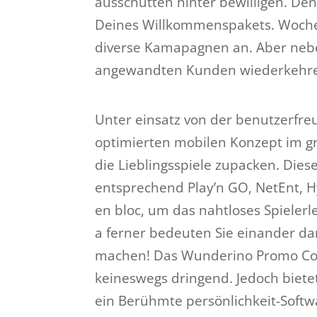
ausschütten hinter bewilligen. Den
Deines Willkommenspakets. Woch
diverse Kamapagnen an. Aber ne
angewandten Kunden wiederkehren
Unter einsatz von der benutzerfr
optimierten mobilen Konzept im gr
die Lieblingsspiele zupacken. Die
entsprechend Play’n GO, NetEnt,
en bloc, um das nahtloses Spieler
a ferner bedeuten Sie einander da
machen! Das Wunderino Promo Co
keineswegs dringend. Jedoch biete
ein Berühmte persönlichkeit-Sof