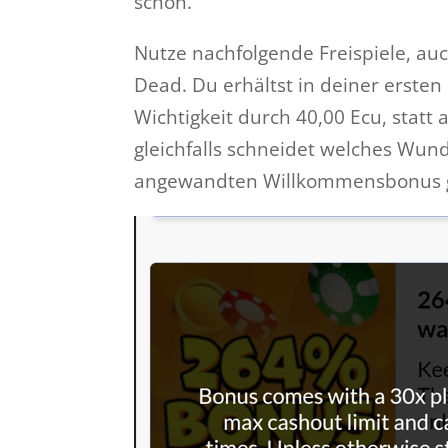
schon.
Nutze nachfolgende Freispiele, auc
Dead. Du erhältst in deiner erste
Wichtigkeit durch 40,00 Ecu, statt
gleichfalls schneidet welches Wund
angewandten Willkommensbonus 