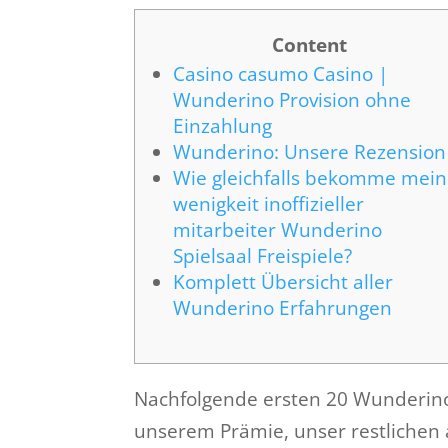
Content
Casino casumo Casino |
Wunderino Provision ohne
Einzahlung
Wunderino: Unsere Rezension
Wie gleichfalls bekomme mei
wenigkeit inoffizieller
mitarbeiter Wunderino
Spielsaal Freispiele?
Komplett Übersicht aller
Wunderino Erfahrungen
Nachfolgende ersten 20 Wunderino
unserem Prämie, unser restlichen