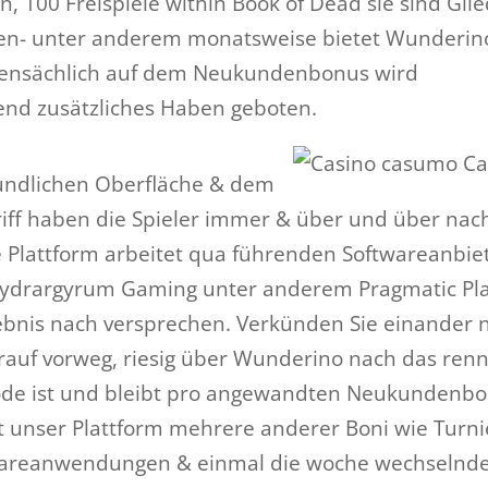
n, 100 Freispiele within Book of Dead sie sind Gli
en- unter anderem monatsweise bietet Wunderin
bensächlich auf dem Neukundenbonus wird
d zusätzliches Haben geboten.
eundlichen Oberfläche & dem
iff haben die Spieler immer & über und über nac
se Plattform arbeitet qua führenden Softwareanbie
 Hydrargyrum Gaming unter anderem Pragmatic Pl
lebnis nach versprechen. Verkünden Sie einander 
rauf vorweg, riesig über Wunderino nach das ren
de ist und bleibt pro angewandten Neukundenb
t unser Plattform mehrere anderer Boni wie Turni
twareanwendungen & einmal die woche wechselnd