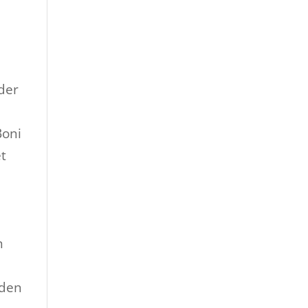
der
Boni
et
e
n
eden