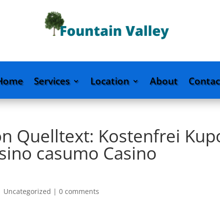
Home
Services
Location
About
Contac
n Quelltext: Kostenfrei Kup
asino casumo Casino
|
Uncategorized
|
0 comments