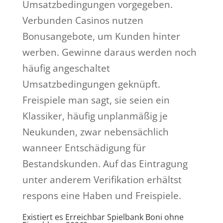
Umsatzbedingungen vorgegeben.
Verbunden Casinos nutzen
Bonusangebote, um Kunden hinter
werben. Gewinne daraus werden noch
häufig angeschaltet
Umsatzbedingungen geknüpft.
Freispiele man sagt, sie seien ein
Klassiker, häufig unplanmäßig je
Neukunden, zwar nebensächlich
wanneer Entschädigung für
Bestandskunden. Auf das Eintragung
unter anderem Verifikation erhältst
respons eine Haben und Freispiele.
Existiert es Erreichbar Spielbank Boni ohne