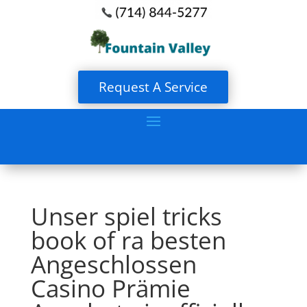
Request A Service
Unser spiel tricks
book of ra besten
Angeschlossen
Casino Prämie