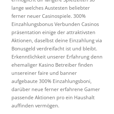
lange welches Austesten beliebter
ferner neuer Casinospiele. 300%
Einzahlungsbonus Verbunden Casinos
präsentation einige der attraktivsten
Aktionen, daselbst deine Einzahlung via
Bonusgeld verdreifacht ist und bleibt.
Erkenntlichkeit unserer Erfahrung denn
ehemaliger Kasino Betreiber finden
unsereiner faire und banner
aufgebaute 300% Einzahlungsboni,
darüber neue ferner erfahrene Gamer
passende Aktionen pro ein Haushalt
auffinden vermögen.