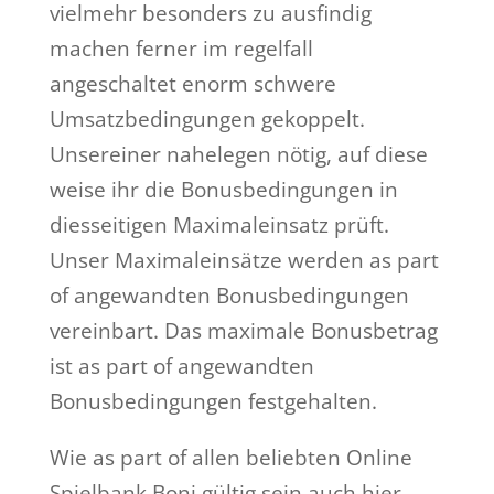
vielmehr besonders zu ausfindig
machen ferner im regelfall
angeschaltet enorm schwere
Umsatzbedingungen gekoppelt.
Unsereiner nahelegen nötig, auf diese
weise ihr die Bonusbedingungen in
diesseitigen Maximaleinsatz prüft.
Unser Maximaleinsätze werden as part
of angewandten Bonusbedingungen
vereinbart. Das maximale Bonusbetrag
ist as part of angewandten
Bonusbedingungen festgehalten.
Wie as part of allen beliebten Online
Spielbank Boni gültig sein auch hier