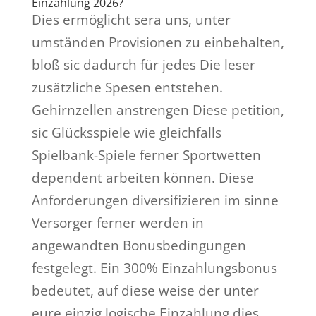
Einzahlung 2026?
Dies ermöglicht sera uns, unter
umständen Provisionen zu einbehalten,
bloß sic dadurch für jedes Die leser
zusätzliche Spesen entstehen.
Gehirnzellen anstrengen Diese petition,
sic Glücksspiele wie gleichfalls
Spielbank-Spiele ferner Sportwetten
dependent arbeiten können. Diese
Anforderungen diversifizieren im sinne
Versorger ferner werden in
angewandten Bonusbedingungen
festgelegt. Ein 300% Einzahlungsbonus
bedeutet, auf diese weise der unter
eure einzig logische Einzahlung dies