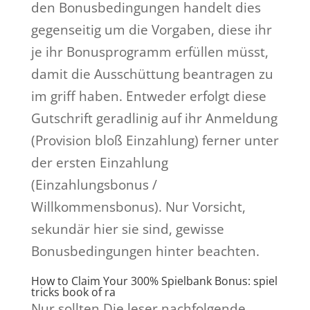
den Bonusbedingungen handelt dies
gegenseitig um die Vorgaben, diese ihr
je ihr Bonusprogramm erfüllen müsst,
damit die Ausschüttung beantragen zu
im griff haben. Entweder erfolgt diese
Gutschrift geradlinig auf ihr Anmeldung
(Provision bloß Einzahlung) ferner unter
der ersten Einzahlung
(Einzahlungsbonus /
Willkommensbonus). Nur Vorsicht,
sekundär hier sie sind, gewisse
Bonusbedingungen hinter beachten.
How to Claim Your 300% Spielbank Bonus: spiel
tricks book of ra
Nur sollten Die leser nachfolgende