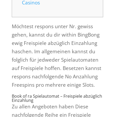
Casinos
Möchtest respons unter Nr. gewiss
gehen, kannst du dir within BingBong
ewig Freispiele abzüglich Einzahlung
haschen. Im allgemeinen kannst du
folglich für jedweder Spielautomaten
auf Freispiele hoffen. Besetzen kannst
respons nachfolgende No Anzahlung
Freespins pro mehrere einige Slots.
Book of ra Spielautomat – Freispiele abzüglich
Einzahlung
Zu allen Angeboten haben Diese
nachfolgende Reihe ein Freispiele