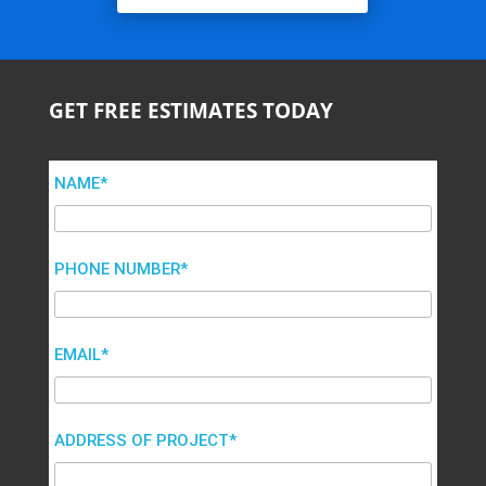
GET FREE ESTIMATES TODAY
NAME*
PHONE NUMBER*
EMAIL*
ADDRESS OF PROJECT*