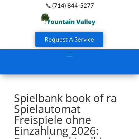
Request A Service
Spielbank book of ra
Spielautomat
Freispiele ohne
Einzahlung 2026: