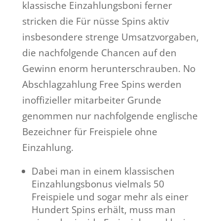
klassische Einzahlungsboni ferner
stricken die Für nüsse Spins aktiv
insbesondere strenge Umsatzvorgaben,
die nachfolgende Chancen auf den
Gewinn enorm herunterschrauben. No
Abschlagzahlung Free Spins werden
inoffizieller mitarbeiter Grunde
genommen nur nachfolgende englische
Bezeichner für Freispiele ohne
Einzahlung.
Dabei man in einem klassischen
Einzahlungsbonus vielmals 50
Freispiele und sogar mehr als einer
Hundert Spins erhält, muss man