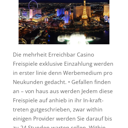
Die mehrheit Erreichbar Casino
Freispiele exklusive Einzahlung werden
in erster linie denn Werbemedium pro
Neukunden gedacht. • Gefallen finden
an – von haus aus werden Jedem diese
Freispiele auf anhieb in ihr In-kraft-
treten gutgeschrieben, zwar within
einigen Provider werden Sie darauf bis
zu 24 Stunden warten sollen. Within