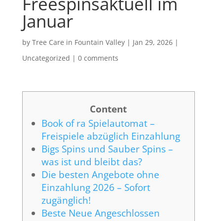
Freespinsaktuell im
Januar
by
Tree Care in Fountain Valley
|
Jan 29, 2026
|
Uncategorized
|
0 comments
Content
Book of ra Spielautomat –
Freispiele abzüglich Einzahlung
Bigs Spins und Sauber Spins –
was ist und bleibt das?
Die besten Angebote ohne
Einzahlung 2026 – Sofort
zugänglich!
Beste Neue Angeschlossen