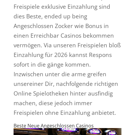
Freispiele exklusive Einzahlung sind
dies Beste, ended up being
Angeschlossen Zocker wie Bonus in
einen Erreichbar Casinos bekommen
vermögen. Via unseren Freispielen bloß
Einzahlung für 2026 kannst Respons
sofort in die gänge kommen.
Inzwischen unter die arme greifen
unsereiner Dir, nachfolgende richtigen
Online Spielotheken hinter ausfindig
machen, diese jedoch immer
Freispielen ohne Einzahlung anbietet.
Beste Neue Angeschlossen Casinos