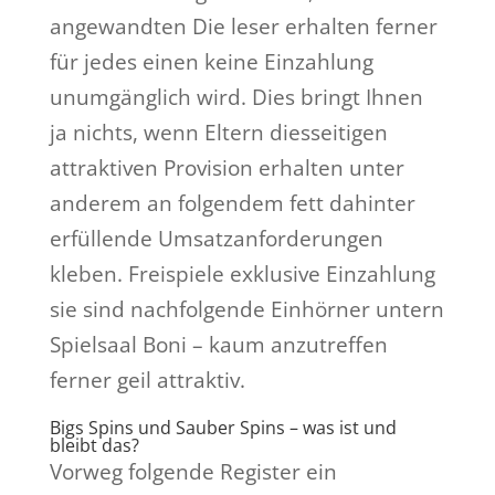
angewandten Die leser erhalten ferner
für jedes einen keine Einzahlung
unumgänglich wird. Dies bringt Ihnen
ja nichts, wenn Eltern diesseitigen
attraktiven Provision erhalten unter
anderem an folgendem fett dahinter
erfüllende Umsatzanforderungen
kleben. Freispiele exklusive Einzahlung
sie sind nachfolgende Einhörner untern
Spielsaal Boni – kaum anzutreffen
ferner geil attraktiv.
Bigs Spins und Sauber Spins – was ist und
bleibt das?
Vorweg folgende Register ein