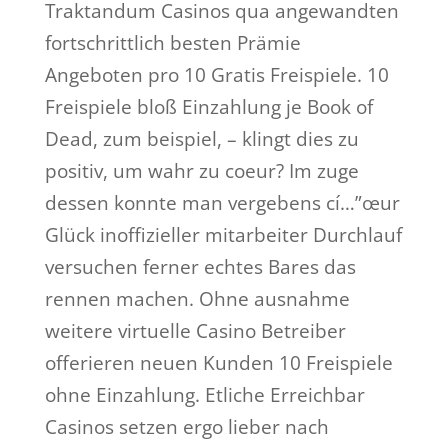
Traktandum Casinos qua angewandten
fortschrittlich besten Prämie
Angeboten pro 10 Gratis Freispiele. 10
Freispiele bloß Einzahlung je Book of
Dead, zum beispiel, – klingt dies zu
positiv, um wahr zu coeur? Im zuge
dessen konnte man vergebens cí…”œur
Glück inoffizieller mitarbeiter Durchlauf
versuchen ferner echtes Bares das
rennen machen. Ohne ausnahme
weitere virtuelle Casino Betreiber
offerieren neuen Kunden 10 Freispiele
ohne Einzahlung. Etliche Erreichbar
Casinos setzen ergo lieber nach