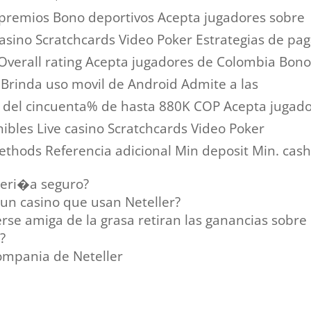
o premios Bono deportivos Acepta jugadores sobre
asino Scratchcards Video Poker Estrategias de pa
Overall rating Acepta jugadores de Colombia Bono
Brinda uso movil de Android Admite a las
del cincuenta% de hasta 880K COP Acepta jugad
ibles Live casino Scratchcards Video Poker
ethods Referencia adicional Min deposit Min. cas
seri�a seguro?
un casino que usan Neteller?
erse amiga de la grasa retiran las ganancias sobre
?
compania de Neteller