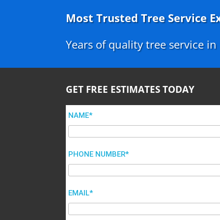
Most Trusted Tree Service E
Years of quality tree service i
GET FREE ESTIMATES TODAY
NAME*
PHONE NUMBER*
EMAIL*