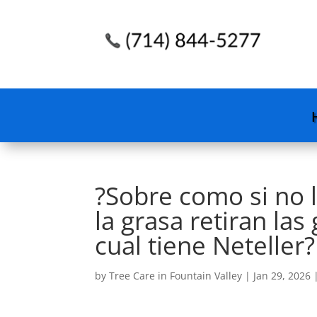
?Sobre como si no 
la grasa retiran la
cual tiene Neteller?
by
Tree Care in Fountain Valley
|
Jan 29, 2026