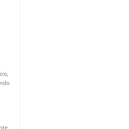
s
cio,
ando
nte