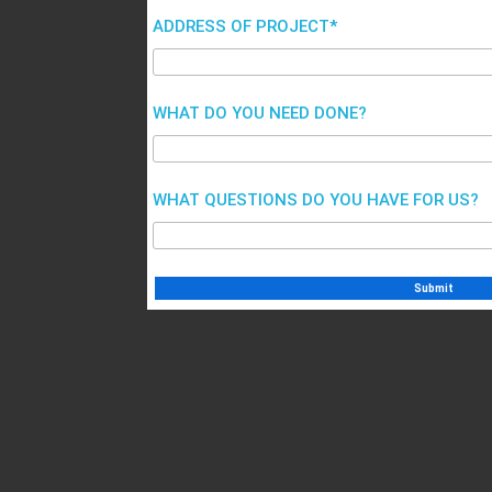
ADDRESS OF PROJECT*
WHAT DO YOU NEED DONE?
WHAT QUESTIONS DO YOU HAVE FOR US?