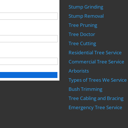
Stump Grinding
Stump Removal
Tree Pruning
Tree Doctor
Tree Cutting
Residential Tree Service
Commercial Tree Service
Arborists
Types of Trees We Service
Bush Trimming
Tree Cabling and Bracing
Emergency Tree Service