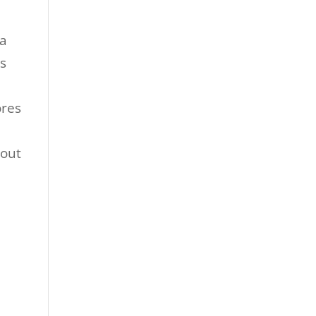
ga
s
ores
hout