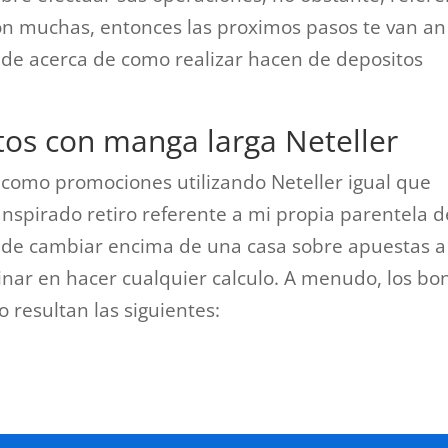
son muchas, entonces las proximos pasos te van an
a de acerca de como realizar hacen de depositos
tos con manga larga Neteller
como promociones utilizando Neteller igual que
anspirado retiro referente a mi propia parentela d
puede cambiar encima de una casa sobre apuestas a
inar en hacer cualquier calculo. A menudo, los bo
o resultan las siguientes: