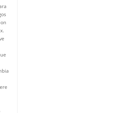
ara
gos
ion
x.
ve
que
mbia
a
iere
e