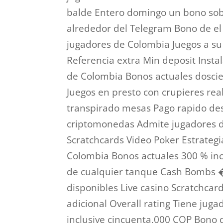
balde Entero domingo un bono sobr
alrededor del Telegram Bono de el 
jugadores de Colombia Juegos a su 
Referencia extra Min deposit Insta
de Colombia Bonos actuales doscie
Juegos en presto con crupieres re
transpirado mesas Pago rapido des
criptomonedas Admite jugadores de
Scratchcards Video Poker Estrategi
Colombia Bonos actuales 300 % in
de cualquier tanque Cash Bombs �
disponibles Live casino Scratchca
adicional Overall rating Tiene ju
inclusive cincuenta,000 COP Bono 