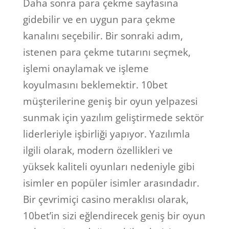
Daha sonra para çekme sayfasına
gidebilir ve en uygun para çekme
kanalını seçebilir. Bir sonraki adım,
istenen para çekme tutarını seçmek,
işlemi onaylamak ve işleme
koyulmasını beklemektir. 10bet
müşterilerine geniş bir oyun yelpazesi
sunmak için yazılım geliştirmede sektör
liderleriyle işbirliği yapıyor. Yazılımla
ilgili olarak, modern özellikleri ve
yüksek kaliteli oyunları nedeniyle gibi
isimler en popüler isimler arasındadır.
Bir çevrimiçi casino meraklısı olarak,
10bet’in sizi eğlendirecek geniş bir oyun