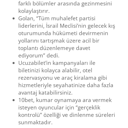
farklı bölümler arasında gezinmesini
kolaylaştırır.
Golan, “Tüm muhalefet partisi
liderlerini, İsrail Meclisi’nin gelecek kış
oturumunda hükümeti devirmenin
yollarını tartışmak üzere acil bir
toplantı düzenlemeye davet
ediyorum” dedi.
Ucuzabilet’in kampanyaları ile
biletinizi kolayca alabilir, otel
rezervasyonu ve araç kiralama gibi
hizmetleriyle seyahatinize daha fazla
avantaj katabilirsiniz.
10bet, kumar oynamaya ara vermek
isteyen oyuncular için “gerçeklik
kontrolü” özelliği ve dinlenme süreleri
sunmaktadır.