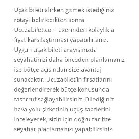
Uçak bileti alırken gitmek istediğiniz
rotayı belirledikten sonra
Ucuzabilet.com üzerinden kolaylıkla
fiyat karşılaştırması yapabilirsiniz.
Uygun uçak bileti arayışınızda
seyahatinizi daha önceden planlamanız
ise bütçe açısından size avantaj
sunacaktır. Ucuzabilet’in fırsatlarını
değerlendirerek bütçe konusunda
tasarruf sağlayabilirsiniz. Dilediğiniz
hava yolu şirketinin uçuş saatlerini
inceleyerek, sizin için doğru tarihte
seyahat planlamanızı yapabilirsiniz.