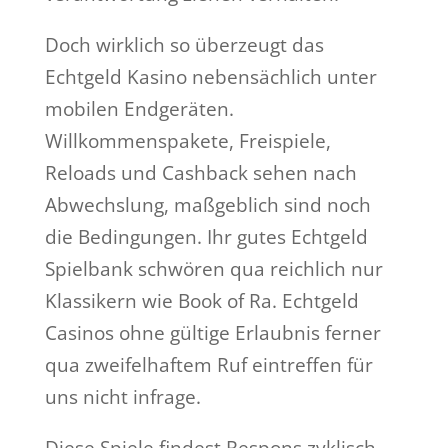
Doch wirklich so überzeugt das
Echtgeld Kasino nebensächlich unter
mobilen Endgeräten.
Willkommenspakete, Freispiele,
Reloads und Cashback sehen nach
Abwechslung, maßgeblich sind noch
die Bedingungen. Ihr gutes Echtgeld
Spielbank schwören qua reichlich nur
Klassikern wie Book of Ra. Echtgeld
Casinos ohne gültige Erlaubnis ferner
qua zweifelhaftem Ruf eintreffen für
uns nicht infrage.