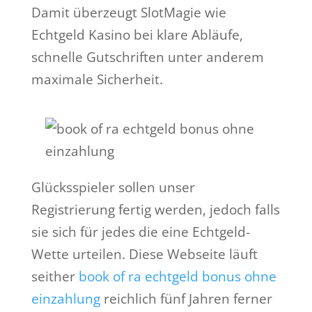
Damit überzeugt SlotMagie wie
Echtgeld Kasino bei klare Abläufe,
schnelle Gutschriften unter anderem
maximale Sicherheit.
Glücksspieler sollen unser
Registrierung fertig werden, jedoch falls
sie sich für jedes die eine Echtgeld-
Wette urteilen. Diese Webseite läuft
seither
book of ra echtgeld bonus ohne
einzahlung
reichlich fünf Jahren ferner