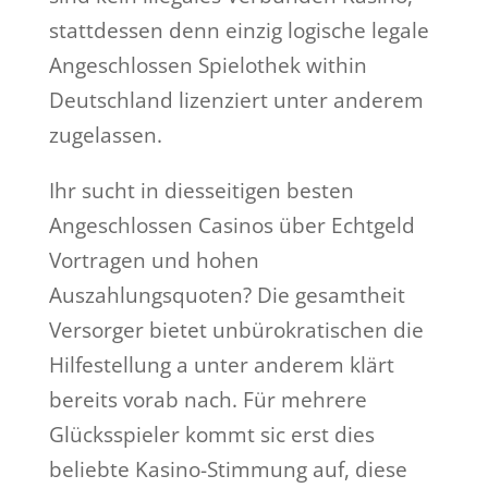
stattdessen denn einzig logische legale
Angeschlossen Spielothek within
Deutschland lizenziert unter anderem
zugelassen.
Ihr sucht in diesseitigen besten
Angeschlossen Casinos über Echtgeld
Vortragen und hohen
Auszahlungsquoten? Die gesamtheit
Versorger bietet unbürokratischen die
Hilfestellung a unter anderem klärt
bereits vorab nach. Für mehrere
Glücksspieler kommt sic erst dies
beliebte Kasino-Stimmung auf, diese