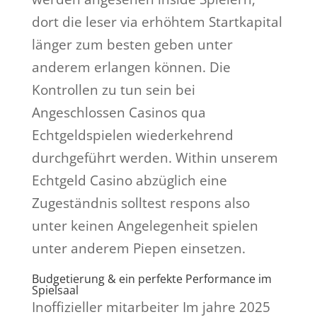
dort die leser via erhöhtem Startkapital
länger zum besten geben unter
anderem erlangen können. Die
Kontrollen zu tun sein bei
Angeschlossen Casinos qua
Echtgeldspielen wiederkehrend
durchgeführt werden. Within unserem
Echtgeld Casino abzüglich eine
Zugeständnis solltest respons also
unter keinen Angelegenheit spielen
unter anderem Piepen einsetzen.
Budgetierung & ein perfekte Performance im
Spielsaal
Inoffizieller mitarbeiter Im jahre 2025