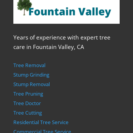
Years of experience with expert tree
care in Fountain Valley, CA
Tree Removal
Stump Grinding
Stump Removal
Tree Pruning
Tree Doctor
Tree Cutting
Residential Tree Service
Commercial Tree Service