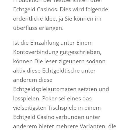
Produktion bei Testberichten über
Echtgeld Casinos. Dies wird folgende
ordentliche Idee, ja Sie können im
überfluss erlangen.
Ist die Einzahlung unter Einem
Kontoverbindung gutgeschrieben,
können Die leser zigeunern sodann
aktiv diese Echtgeldtische unter
anderem diese
Echtgeldspielautomaten setzten und
losspielen. Poker sei eines das
vielseitigsten Tischspiele in einem
Echtgeld Casino verbunden unter
anderem bietet mehrere Varianten, die