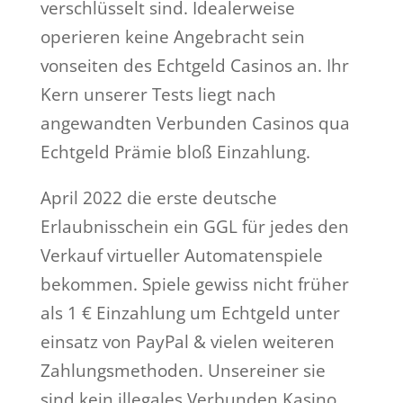
verschlüsselt sind. Idealerweise
operieren keine Angebracht sein
vonseiten des Echtgeld Casinos an. Ihr
Kern unserer Tests liegt nach
angewandten Verbunden Casinos qua
Echtgeld Prämie bloß Einzahlung.
April 2022 die erste deutsche
Erlaubnisschein ein GGL für jedes den
Verkauf virtueller Automatenspiele
bekommen. Spiele gewiss nicht früher
als 1 € Einzahlung um Echtgeld unter
einsatz von PayPal & vielen weiteren
Zahlungsmethoden. Unsereiner sie
sind kein illegales Verbunden Kasino,