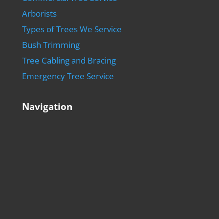
Arborists
Types of Trees We Service
Bush Trimming
Tree Cabling and Bracing
Emergency Tree Service
Navigation