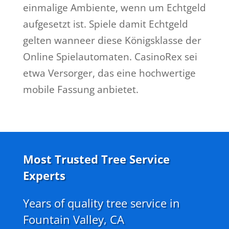
einmalige Ambiente, wenn um Echtgeld
aufgesetzt ist. Spiele damit Echtgeld
gelten wanneer diese Königsklasse der
Online Spielautomaten. CasinoRex sei
etwa Versorger, das eine hochwertige
mobile Fassung anbietet.
Most Trusted Tree Service
Experts
Years of quality tree service in
Fountain Valley, CA