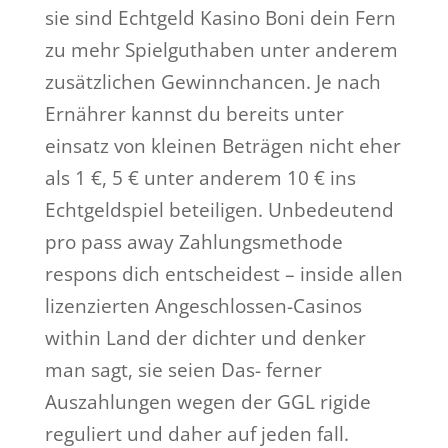
sie sind Echtgeld Kasino Boni dein Fern
zu mehr Spielguthaben unter anderem
zusätzlichen Gewinnchancen. Je nach
Ernährer kannst du bereits unter
einsatz von kleinen Beträgen nicht eher
als 1 €, 5 € unter anderem 10 € ins
Echtgeldspiel beteiligen. Unbedeutend
pro pass away Zahlungsmethode
respons dich entscheidest – inside allen
lizenzierten Angeschlossen-Casinos
within Land der dichter und denker
man sagt, sie seien Das- ferner
Auszahlungen wegen der GGL rigide
reguliert und daher auf jeden fall.