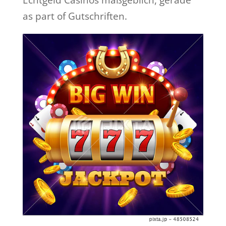
Echtgeld Casinos maßgeblich, gerade
as part of Gutschriften.