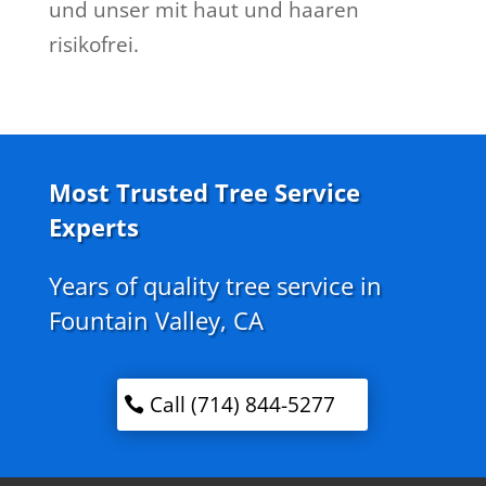
und unser mit haut und haaren
risikofrei.
Most Trusted Tree Service
Experts
Years of quality tree service in
Fountain Valley, CA
Call (714) 844-5277