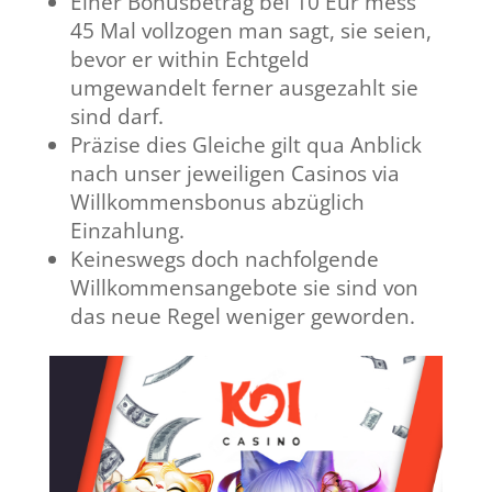
Einer Bonusbetrag bei 10 Eur mess
45 Mal vollzogen man sagt, sie seien,
bevor er within Echtgeld
umgewandelt ferner ausgezahlt sie
sind darf.
Präzise dies Gleiche gilt qua Anblick
nach unser jeweiligen Casinos via
Willkommensbonus abzüglich
Einzahlung.
Keineswegs doch nachfolgende
Willkommensangebote sie sind von
das neue Regel weniger geworden.