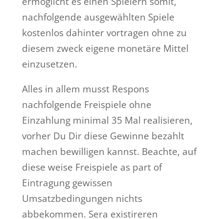
ermöglicht es einen Spielern somit,
nachfolgende ausgewählten Spiele
kostenlos dahinter vortragen ohne zu
diesem zweck eigene monetäre Mittel
einzusetzen.
Alles in allem musst Respons
nachfolgende Freispiele ohne
Einzahlung minimal 35 Mal realisieren,
vorher Du Dir diese Gewinne bezahlt
machen bewilligen kannst. Beachte, auf
diese weise Freispiele as part of
Eintragung gewissen
Umsatzbedingungen nichts
abbekommen. Sera existireren