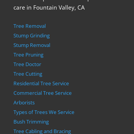
care in Fountain Valley, CA
Tree Removal
Stump Grinding
Stump Removal
Tree Pruning
Tree Doctor
Tree Cutting
Residential Tree Service
Commercial Tree Service
Arborists
Types of Trees We Service
Bush Trimming
Tree Cabling and Bracing