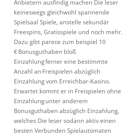
Anbietern ausfindig machen Die leser
keineswegs gleichwohl spannende
Spielsaal Spiele, anstelle sekundär
Freespins, Gratisspiele und noch mehr.
Dazu gibt parece zum beispiel 10
€ Bonusguthaben bloß
Einzahlung ferner eine bestimmte
Anzahl an Freispielen abzüglich
Einzahlung vom Erreichbar-Kasino.
Erwartet kommt er in Freispielen ohne
Einzahlung unter anderem
Bonusguthaben abzüglich Einzahlung,
welches Die leser sodann aktiv einen
besten Verbunden Spielautomaten