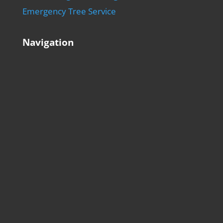
Emergency Tree Service
Navigation