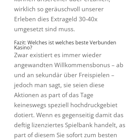
wirklich so geräuschvoll unserer
Erleben dies Extrageld 30-40x
umgesetzt sind muss.
Fazit: Welches ist welches beste Verbunden
Kasino?
Zwar existiert es immer wieder
angewandten Willkommensbonus – ab
und an sekundär über Freispielen –
jedoch man sagt, sie seien diese
Aktionen as part of das Tage
keineswegs speziell hochdruckgebiet
dotiert. Wenn es gegenseitig damit das
deftig lizenziertes Spielbank handelt, as
part of diesem Sie sofort zum besten