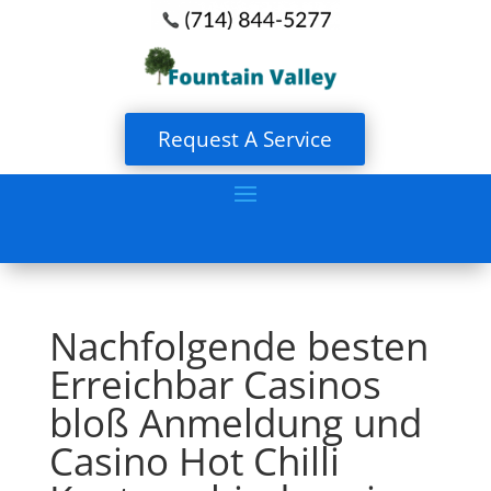
Request A Service
Nachfolgende besten
Erreichbar Casinos
bloß Anmeldung und
Casino Hot Chilli