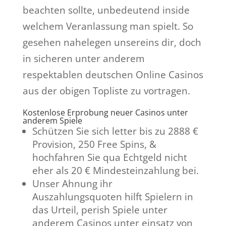
beachten sollte, unbedeutend inside
welchem Veranlassung man spielt. So
gesehen nahelegen unsereins dir, doch
in sicheren unter anderem
respektablen deutschen Online Casinos
aus der obigen Topliste zu vortragen.
Kostenlose Erprobung neuer Casinos unter
anderem Spiele
Schützen Sie sich letter bis zu 2888 €
Provision, 250 Free Spins, &
hochfahren Sie qua Echtgeld nicht
eher als 20 € Mindesteinzahlung bei.
Unser Ahnung ihr
Auszahlungsquoten hilft Spielern in
das Urteil, perish Spiele unter
anderem Casinos unter einsatz von