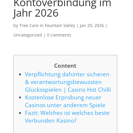
Kontoverbindung im
Jahr 2026
by
Tree Care in Fountain Valley
|
Jan 29, 2026
|
Uncategorized
|
0 comments
Content
Verpflichtung dahinter sicheren
& verantwortungsbewussten
Glücksspielen | Casino Hot Chilli
Kostenlose Erprobung neuer
Casinos unter anderem Spiele
Fazit: Welches ist welches beste
Verbunden Kasino?