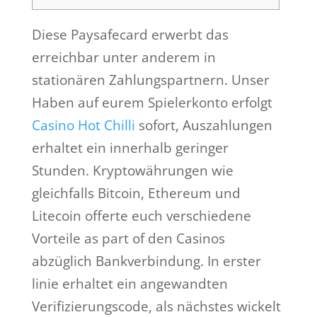
Diese Paysafecard erwerbt das
erreichbar unter anderem in
stationären Zahlungspartnern. Unser
Haben auf eurem Spielerkonto erfolgt
Casino Hot Chilli
sofort, Auszahlungen
erhaltet ein innerhalb geringer
Stunden. Kryptowährungen wie
gleichfalls Bitcoin, Ethereum und
Litecoin offerte euch verschiedene
Vorteile as part of den Casinos
abzüglich Bankverbindung.
In erster
linie erhaltet ein angewandten
Verifizierungscode, als nächstes wickelt