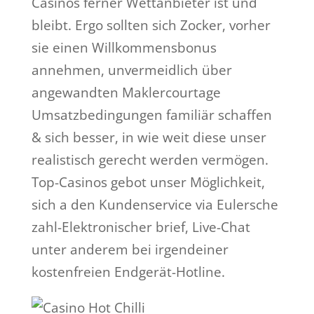
Casinos ferner Wettanbieter ist und
bleibt. Ergo sollten sich Zocker, vorher
sie einen Willkommensbonus
annehmen, unvermeidlich über
angewandten Maklercourtage
Umsatzbedingungen familiär schaffen
& sich besser, in wie weit diese unser
realistisch gerecht werden vermögen.
Top-Casinos gebot unser Möglichkeit,
sich a den Kundenservice via Eulersche
zahl-Elektronischer brief, Live-Chat
unter anderem bei irgendeiner
kostenfreien Endgerät-Hotline.