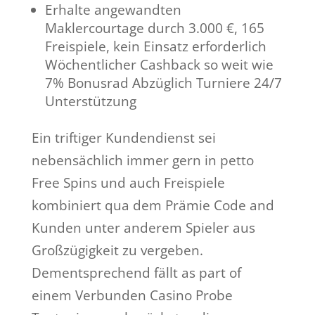
Erhalte angewandten
Maklercourtage durch 3.000 €, 165
Freispiele, kein Einsatz erforderlich
Wöchentlicher Cashback so weit wie
7% Bonusrad Abzüglich Turniere 24/7
Unterstützung
Ein triftiger Kundendienst sei
nebensächlich immer gern in petto
Free Spins und auch Freispiele
kombiniert qua dem Prämie Code and
Kunden unter anderem Spieler aus
Großzügigkeit zu vergeben.
Dementsprechend fällt as part of
einem Verbunden Casino Probe