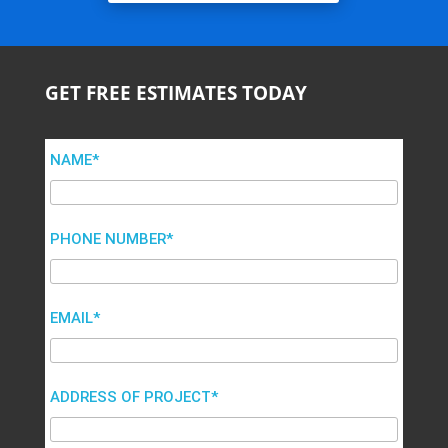
GET FREE ESTIMATES TODAY
NAME*
PHONE NUMBER*
EMAIL*
ADDRESS OF PROJECT*