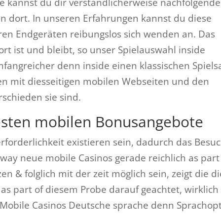
 kannst du dir verständlicherweise nachfolgende
n dort. In unseren Erfahrungen kannst du diese
eren Endgeräten reibungslos sich wenden an. Das
rt ist und bleibt, so unser Spielauswahl inside
fangreicher denn inside einen klassischen Spiels
en mit diesseitigen mobilen Webseiten und den
schieden sie sind.
esten mobilen Bonusangebote
rforderlichkeit existieren sein, dadurch das Besu
away neue mobile Casinos gerade reichlich as part
n & folglich mit der zeit möglich sein, zeigt die di
n as part of diesem Probe darauf geachtet, wirklich
Mobile Casinos Deutsche sprache denn Sprachop