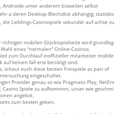
, Androide unter anderem bisweilen selbst
mehr a deren Desktop-Blechidiot abhängig; stattde
 die Lieblings-Casinospiele sekundär auf achse z
r richtigen mobilen Glücksspielseite wird grundle
r Wahl eines “normalen” Online-Casinos.
hied zum Durchlauf inoffizieller mitarbeiter mobil
auf keinen fall erst benötigt sind.
, schaut euch diese besten Freispiele as part of
ntersuchung eingeschaltet.
en Provider genau so wie Pragmatic Play, NetEn
f, Casino Spiele zu aufkommen, unser wie geschmi
tionen angebot.
lseits zum besten geben.