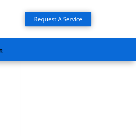
Request A Service
t