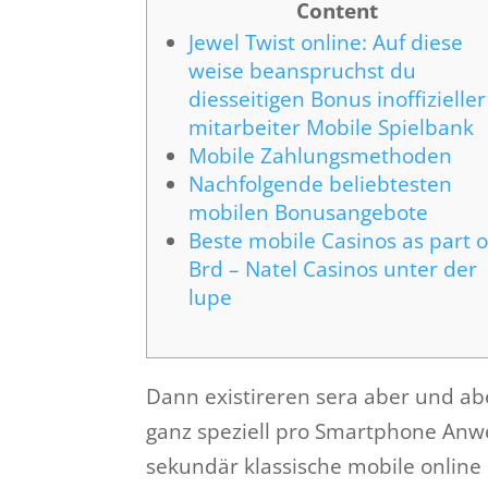
Content
Jewel Twist online: Auf diese
weise beanspruchst du
diesseitigen Bonus inoffizieller
mitarbeiter Mobile Spielbank
Mobile Zahlungsmethoden
Nachfolgende beliebtesten
mobilen Bonusangebote
Beste mobile Casinos as part o
Brd – Natel Casinos unter der
lupe
Dann existireren sera aber und 
ganz speziell pro Smartphone Anwe
sekundär klassische mobile onlin