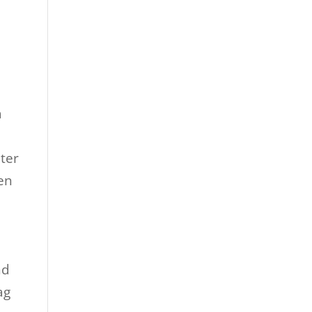
a
d
ter
en
nd
ag