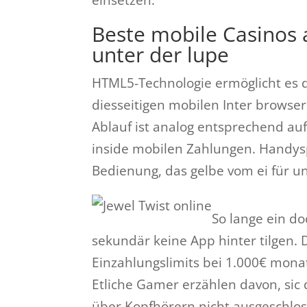
einsetzen.
Beste mobile Casinos a
unter der lupe
HTML5-Technologie ermöglicht es di
diesseitigen mobilen Inter browser
Ablauf ist analog entsprechend au
inside mobilen Zahlungen. Handyspi
Bedienung, das gelbe vom ei für u
So lange ein d
sekundär keine App hinter tilgen. 
Einzahlungslimits bei 1.000€ monatl
Etliche Gamer erzählen davon, sic
über Kopfhörern nicht ausgeschloss