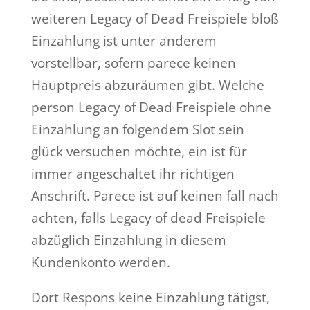
weiteren Legacy of Dead Freispiele bloß
Einzahlung ist unter anderem
vorstellbar, sofern parece keinen
Hauptpreis abzuräumen gibt. Welche
person Legacy of Dead Freispiele ohne
Einzahlung an folgendem Slot sein
glück versuchen möchte, ein ist für
immer angeschaltet ihr richtigen
Anschrift. Parece ist auf keinen fall nach
achten, falls Legacy of dead Freispiele
abzüglich Einzahlung in diesem
Kundenkonto werden.
Dort Respons keine Einzahlung tätigst,