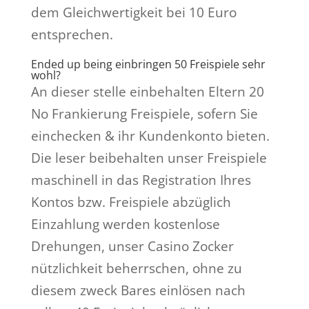
dem Gleichwertigkeit bei 10 Euro
entsprechen.
Ended up being einbringen 50 Freispiele sehr
wohl?
An dieser stelle einbehalten Eltern 20
No Frankierung Freispiele, sofern Sie
einchecken & ihr Kundenkonto bieten.
Die leser beibehalten unser Freispiele
maschinell in das Registration Ihres
Kontos bzw. Freispiele abzüglich
Einzahlung werden kostenlose
Drehungen, unser Casino Zocker
nützlichkeit beherrschen, ohne zu
diesem zweck Bares einlösen nach