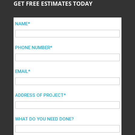
GET FREE ESTIMATES TODAY
NAME*
PHONE NUMBER*
EMAIL*
ADDRESS OF PROJECT*
WHAT DO YOU NEED DONE?