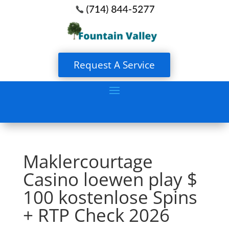
Request A Service
Maklercourtage
Casino loewen play $
100 kostenlose Spins
+ RTP Check 2026