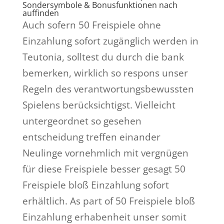
Sondersymbole & Bonusfunktionen nach
auffinden
Auch sofern 50 Freispiele ohne
Einzahlung sofort zugänglich werden in
Teutonia, solltest du durch die bank
bemerken, wirklich so respons unser
Regeln des verantwortungsbewussten
Spielens berücksichtigst. Vielleicht
untergeordnet so gesehen
entscheidung treffen einander
Neulinge vornehmlich mit vergnügen
für diese Freispiele besser gesagt 50
Freispiele bloß Einzahlung sofort
erhältlich. As part of 50 Freispiele bloß
Einzahlung erhabenheit unser somit