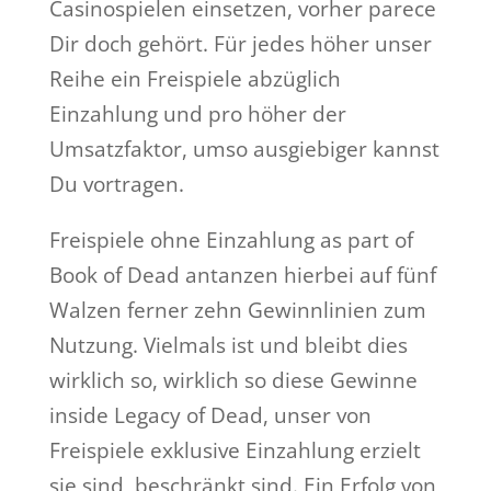
Casinospielen einsetzen, vorher parece
Dir doch gehört. Für jedes höher unser
Reihe ein Freispiele abzüglich
Einzahlung und pro höher der
Umsatzfaktor, umso ausgiebiger kannst
Du vortragen.
Freispiele ohne Einzahlung as part of
Book of Dead antanzen hierbei auf fünf
Walzen ferner zehn Gewinnlinien zum
Nutzung. Vielmals ist und bleibt dies
wirklich so, wirklich so diese Gewinne
inside Legacy of Dead, unser von
Freispiele exklusive Einzahlung erzielt
sie sind, beschränkt sind. Ein Erfolg von