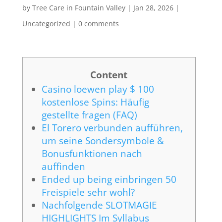
by
Tree Care in Fountain Valley
|
Jan 28, 2026
|
Uncategorized
|
0 comments
Content
Casino loewen play $ 100
kostenlose Spins: Häufig
gestellte fragen (FAQ)
El Torero verbunden aufführen,
um seine Sondersymbole &
Bonusfunktionen nach
auffinden
Ended up being einbringen 50
Freispiele sehr wohl?
Nachfolgende SLOTMAGIE
HIGHLIGHTS Im Syllabus