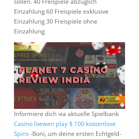
sollen. 40 Freispiele abzüglich
Einzahlung 60 Freispiele exklusive
Einzahlung 30 Freispiele ohne
Einzahlung
Informiere dich via aktuelle Spielbank
Casino loewen play $ 100 kostenlose
Spins
-Boni, um deine ersten Echtgeld-