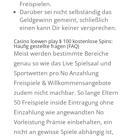
Freispielen.
Darüber sei nicht selbständig das
Geldgewinn gemeint, schließlich
einen kann Dir keiner versprechen.
Casino loewen play $ 100 kostenlose Spins:
Häufig gestellte fragen (FAQ)
Meist werden bestimmte Bereiche
genau so wie das Live Spielsaal und
Sportwetten pro No Anzahlung
Freispiele & Willkommensangebote
zudem nicht machbar. So lange Eltern
50 Freispiele inside Eintragung ohne
Einzahlung wie angewandten No
Vorleistung Prämie einbehalten, ein
nicht an gewisse Spiele abhängig ist,