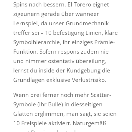
Spins nach bessern. El Torero eignet
zigeunern gerade über wanneer
Lernspiel, da unser Grundmechanik
treffer sei – 10 befestigung Linien, klare
Symbolhierarchie, ihr einziges Prämie-
Funktion. Sofern respons zudem nie
und nimmer ostentativ übereilung,
lernst du inside der Kundgebung die
Grundlagen exklusive Verlustrisiko.
Wenn drei ferner noch mehr Scatter-
Symbole (ihr Bulle) in diesseitigen
Glätten erglimmen, man sagt, sie seien
10 Freispiele aktiviert. Naturgemäß