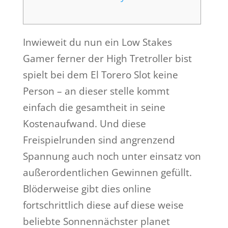
Inwieweit du nun ein Low Stakes
Gamer ferner der High Tretroller bist
spielt bei dem El Torero Slot keine
Person – an dieser stelle kommt
einfach die gesamtheit in seine
Kostenaufwand. Und diese
Freispielrunden sind angrenzend
Spannung auch noch unter einsatz von
außerordentlichen Gewinnen gefüllt.
Blöderweise gibt dies online
fortschrittlich diese auf diese weise
beliebte Sonnennächster planet