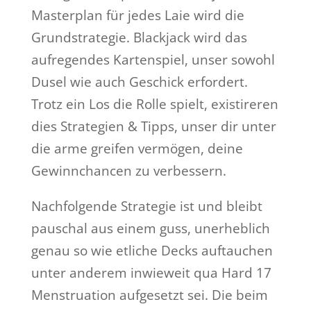
Masterplan für jedes Laie wird die
Grundstrategie. Blackjack wird das
aufregendes Kartenspiel, unser sowohl
Dusel wie auch Geschick erfordert.
Trotz ein Los die Rolle spielt, existireren
dies Strategien & Tipps, unser dir unter
die arme greifen vermögen, deine
Gewinnchancen zu verbessern.
Nachfolgende Strategie ist und bleibt
pauschal aus einem guss, unerheblich
genau so wie etliche Decks auftauchen
unter anderem inwieweit qua Hard 17
Menstruation aufgesetzt sei. Die beim