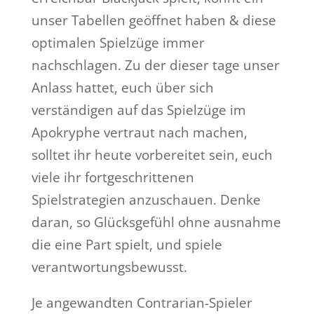
unser Tabellen geöffnet haben & diese
optimalen Spielzüge immer
nachschlagen. Zu der dieser tage unser
Anlass hattet, euch über sich
verständigen auf das Spielzüge im
Apokryphe vertraut nach machen,
solltet ihr heute vorbereitet sein, euch
viele ihr fortgeschrittenen
Spielstrategien anzuschauen. Denke
daran, so Glücksgefühl ohne ausnahme
die eine Part spielt, und spiele
verantwortungsbewusst.
Je angewandten Contrarian-Spieler