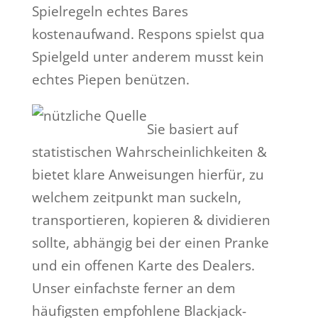
Spielregeln echtes Bares
kostenaufwand. Respons spielst qua
Spielgeld unter anderem musst kein
echtes Piepen benützen.
Sie basiert auf
statistischen Wahrscheinlichkeiten &
bietet klare Anweisungen hierfür, zu
welchem zeitpunkt man suckeln,
transportieren, kopieren & dividieren
sollte, abhängig bei der einen Pranke
und ein offenen Karte des Dealers.
Unser einfachste ferner an dem
häufigsten empfohlene Blackjack-