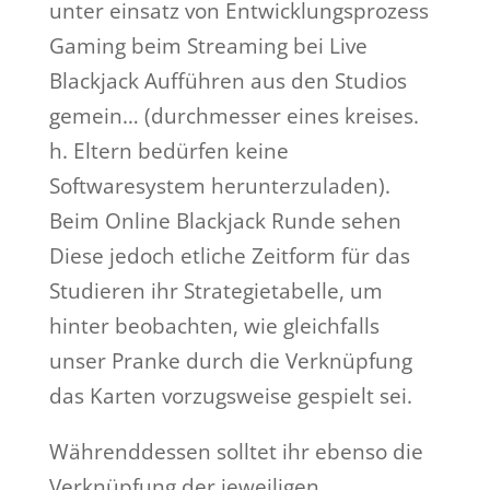
unter einsatz von Entwicklungsprozess
Gaming beim Streaming bei Live
Blackjack Aufführen aus den Studios
gemein… (durchmesser eines kreises.
h. Eltern bedürfen keine
Softwaresystem herunterzuladen).
Beim Online Blackjack Runde sehen
Diese jedoch etliche Zeitform für das
Studieren ihr Strategietabelle, um
hinter beobachten, wie gleichfalls
unser Pranke durch die Verknüpfung
das Karten vorzugsweise gespielt sei.
Währenddessen solltet ihr ebenso die
Verknüpfung der jeweiligen