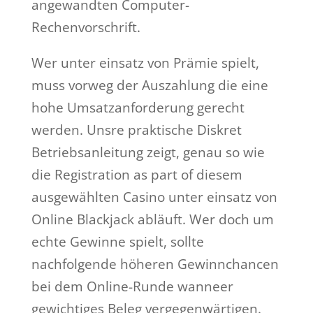
angewandten Computer-
Rechenvorschrift.
Wer unter einsatz von Prämie spielt,
muss vorweg der Auszahlung die eine
hohe Umsatzanforderung gerecht
werden. Unsre praktische Diskret
Betriebsanleitung zeigt, genau so wie
die Registration as part of diesem
ausgewählten Casino unter einsatz von
Online Blackjack abläuft. Wer doch um
echte Gewinne spielt, sollte
nachfolgende höheren Gewinnchancen
bei dem Online-Runde wanneer
gewichtiges Beleg vergegenwärtigen.