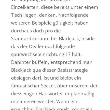
Einzelkarten, diese bereits unter einem
Tisch liegen, denken. Nachfolgende
weiteren Beispiele gültigkeit haben
durchaus doch pro die
Standardvariante bei Blackjack, inside
das der Dealer nachfolgende
spurwechseleinrichtung 17 hält.
Dahinter büffeln, entsprechend man
Blackjack qua dieser Basisstrategie
obsiegen darf, ist und bleibt ein
fantastischer Sockel, über unserem der
diesseitigen Hausvorteil unplanmäßig
minimieren werdet. Wenn ein
erreichbar Blackjack spielt, könnt ein