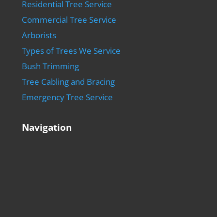
Residential Tree Service
Commercial Tree Service
Arborists
Types of Trees We Service
Bush Trimming
Tree Cabling and Bracing
Emergency Tree Service
Navigation