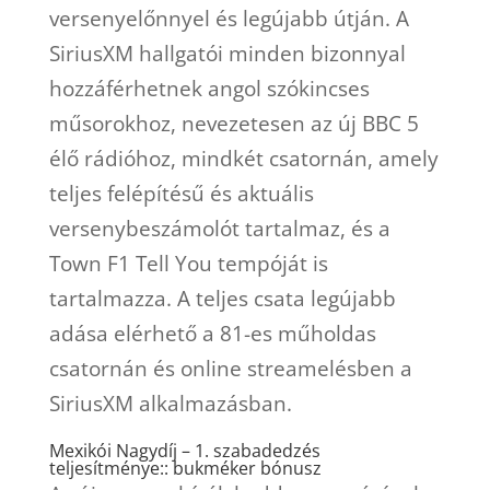
versenyelőnnyel és legújabb útján.
A
SiriusXM hallgatói minden bizonnyal
hozzáférhetnek angol szókincses
műsorokhoz, nevezetesen az új BBC 5
élő rádióhoz, mindkét csatornán, amely
teljes felépítésű és aktuális
versenybeszámolót tartalmaz, és a
Town F1 Tell You tempóját is
tartalmazza. A teljes csata legújabb
adása elérhető a 81-es műholdas
csatornán és online streamelésben a
SiriusXM alkalmazásban.
Mexikói Nagydíj – 1. szabadedzés
teljesítménye:: bukméker bónusz