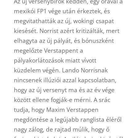
Az új versenybírók kedden, egy órával a
mexikói FP1 vége után érkeztek, és
megvitathatták az új, wokingi csapat
kiesését. Norrist azért kritizálták, mert
elhagyta az új pályát, és bónuszként
megelőzte Verstappent a
pályakorlátozások miatt vívott
küzdelem végén. Lando Norrisnak
nincsenek illúziói azzal kapcsolatban,
hogy az új versenyt ma és az év vége
között ellene fogják-e mérni. A srác
tudja, hogy Maxim Verstappen
megdöntése a legújabb ranglista éléről
nagy zálog, de rajtad múlik, hogy ő