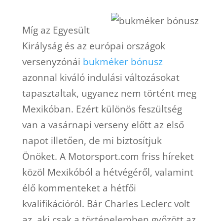
Míg az Egyesült
Királyság és az európai országok
versenyzónái
bukméker bónusz
azonnal kiváló indulási változásokat
tapasztaltak, ugyanez nem történt meg
Mexikóban. Ezért különös feszültség
van a vasárnapi verseny előtt az első
napot illetően, de mi biztosítjuk
Önöket. A Motorsport.com friss híreket
közöl Mexikóból a hétvégéről, valamint
élő kommenteket a hétfői
kvalifikációról. Bár Charles Leclerc volt
az, aki csak a történelemben győzött az