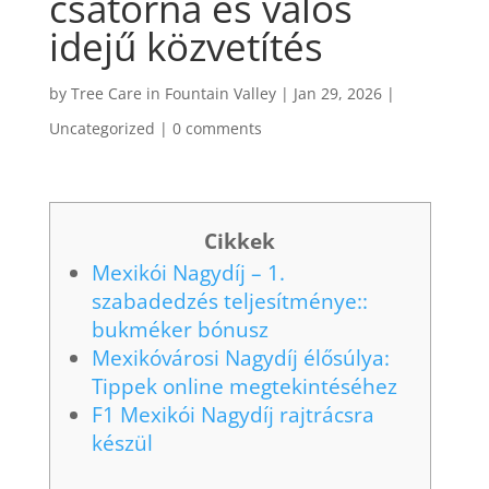
csatorna és valós
idejű közvetítés
by
Tree Care in Fountain Valley
|
Jan 29, 2026
|
Uncategorized
|
0 comments
Cikkek
Mexikói Nagydíj – 1.
szabadedzés teljesítménye::
bukméker bónusz
Mexikóvárosi Nagydíj élősúlya:
Tippek online megtekintéséhez
F1 Mexikói Nagydíj rajtrácsra
készül