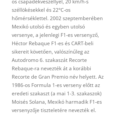
os csapadékveszéllyel, 20 km/h-s
széllökésekkel és 22°C-os
hőmérséklettel. 2002 szeptemberében
Mexikó utolsó és egyben utolsó
versenye, a jelenlegi F1-es versenyző,
Héctor Rebaque F1-es és CART-beli
sikereit követően, valószínűleg az
Autodromo 6. szakaszát Recorte
Rebaque-ra nevezték át a korábbi
Recorte de Gran Premio név helyett. Az
1986-os Formula 1-es verseny előtt az
eredeti szakaszt (a mai 1-3. szakaszok)
Moisés Solana, Mexikó harmadik F1-es
versenyzője tiszteletére nevezték el.