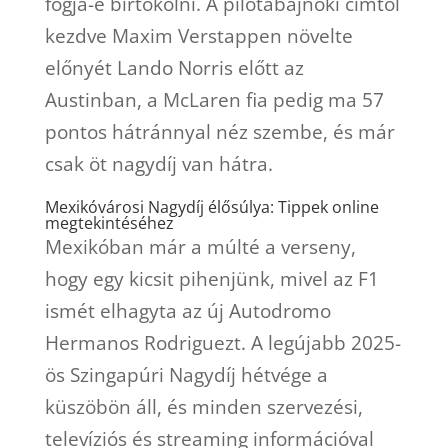
fogja-e birtokolni. A pilótabajnoki címtől
kezdve Maxim Verstappen növelte
előnyét Lando Norris előtt az
Austinban, a McLaren fia pedig ma 57
pontos hátránnyal néz szembe, és már
csak öt nagydíj van hátra.
Mexikóvárosi Nagydíj élősúlya: Tippek online
megtekintéséhez
Mexikóban már a múlté a verseny,
hogy egy kicsit pihenjünk, mivel az F1
ismét elhagyta az új Autodromo
Hermanos Rodriguezt. A legújabb 2025-
ös Szingapúri Nagydíj hétvége a
küszöbön áll, és minden szervezési,
televíziós és streaming információval