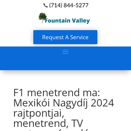
Request A Service
F1 menetrend ma:
Mexikói Nagydíj 2024
rajtpontjai,
menetrend, TV