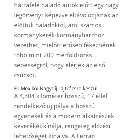
hátrafelé haladó autók előtt egy nagy
légörvényt képezve eltávolodjanak az
előttük haladóktól, ami számos
kormánykerék-kormányharchoz
vezethet, mielőtt erősen fékeznének
több mint 200 mérföld/órás
sebességről, hogy elérjék az első
csúcsot.
F1 Mexikói Nagydíj rajtrácsra készül
A 4,304 kilométer hosszú, 17 éllel
rendelkező új pálya a hosszú
egyenesek és a modern alkatrészek
keverékét kínálja, rengeteg előzési
lehetőséget kínálva. A Ferrari