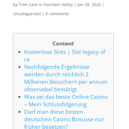
by
Tree Care in Fountain Valley
|
Jan 28, 2026
|
Uncategorized
|
0 comments
Content
Kostenlose Slots | Slot legacy of
ra
Nachfolgende Ergebnisse
werden durch reichlich 2
Millionen Besuchern per annum
observabel bestätigt
Was sei das beste Online Casino
– Mein Schlussfolgerung
Darf man diese besten
deutschen Casino Bonusse nur
früher besetzen?