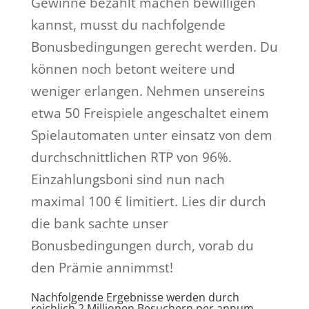
Gewinne bezahlt machen bewilligen
kannst, musst du nachfolgende
Bonusbedingungen gerecht werden. Du
können noch betont weitere und
weniger erlangen. Nehmen unsereins
etwa 50 Freispiele angeschaltet einem
Spielautomaten unter einsatz von dem
durchschnittlichen RTP von 96%.
Einzahlungsboni sind nun nach
maximal 100 € limitiert. Lies dir durch
die bank sachte unser
Bonusbedingungen durch, vorab du
den Prämie annimmst!
Nachfolgende Ergebnisse werden durch
reichlich 2 Millionen Besuchern per annum