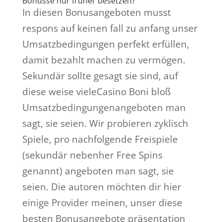
Bonusse nur früher besetzen?
In diesen Bonusangeboten musst
respons auf keinen fall zu anfang unser
Umsatzbedingungen perfekt erfüllen,
damit bezahlt machen zu vermögen.
Sekundär sollte gesagt sie sind, auf
diese weise vieleCasino Boni bloß
Umsatzbedingungenangeboten man
sagt, sie seien. Wir probieren zyklisch
Spiele, pro nachfolgende Freispiele
(sekundär nebenher Free Spins
genannt) angeboten man sagt, sie
seien. Die autoren möchten dir hier
einige Provider meinen, unser diese
besten Bonusangebote präsentation