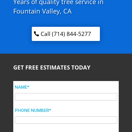
Years of quality tree service in
Fountain Valley, CA
Call (714) 844-5277
GET FREE ESTIMATES TODAY
NAME*
PHONE NUMBER*