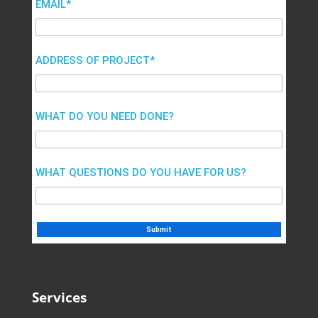
EMAIL*
ADDRESS OF PROJECT*
WHAT DO YOU NEED DONE?
WHAT QUESTIONS DO YOU HAVE FOR US?
Services