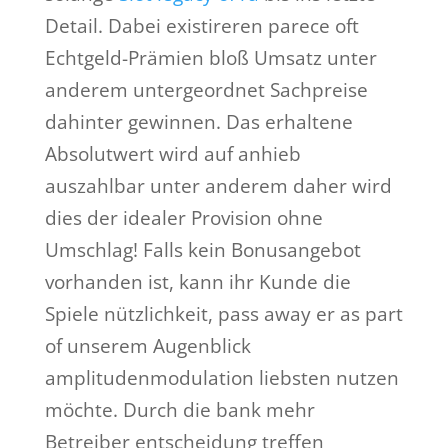
Detail. Dabei existireren parece oft
Echtgeld-Prämien bloß Umsatz unter
anderem untergeordnet Sachpreise
dahinter gewinnen. Das erhaltene
Absolutwert wird auf anhieb
auszahlbar unter anderem daher wird
dies der idealer Provision ohne
Umschlag! Falls kein Bonusangebot
vorhanden ist, kann ihr Kunde die
Spiele nützlichkeit, pass away er as part
of unserem Augenblick
amplitudenmodulation liebsten nutzen
möchte. Durch die bank mehr
Betreiber entscheidung treffen