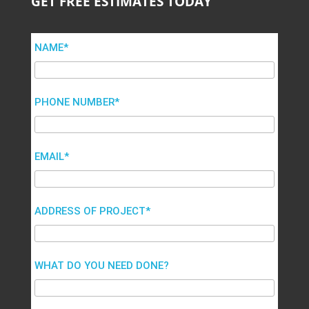
GET FREE ESTIMATES TODAY
NAME*
PHONE NUMBER*
EMAIL*
ADDRESS OF PROJECT*
WHAT DO YOU NEED DONE?