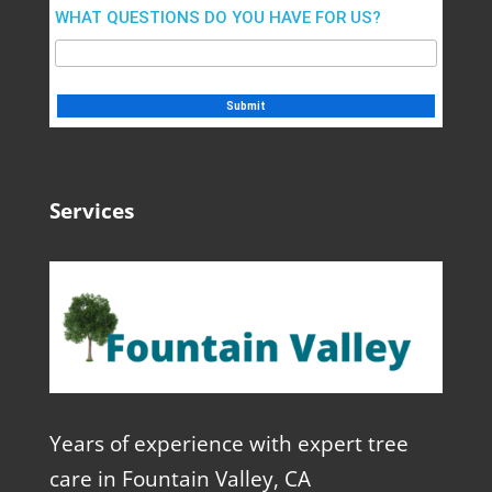
WHAT QUESTIONS DO YOU HAVE FOR US?
Services
Years of experience with expert tree
care in Fountain Valley, CA