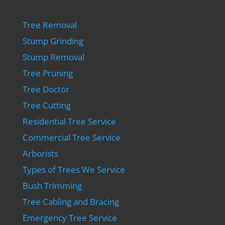
Tree Removal
Stump Grinding
Stump Removal
Tree Pruning
Tree Doctor
Tree Cutting
Residential Tree Service
Commercial Tree Service
Arborists
Types of Trees We Service
Bush Trimming
Tree Cabling and Bracing
Emergency Tree Service