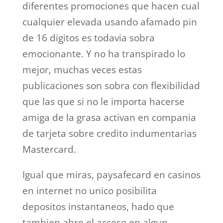
diferentes promociones que hacen cual
cualquier elevada usando afamado pin
de 16 digitos es todavia sobra
emocionante. Y no ha transpirado lo
mejor, muchas veces estas
publicaciones son sobra con flexibilidad
que las que si no le importa hacerse
amiga de la grasa activan en compania
de tarjeta sobre credito indumentarias
Mastercard.
Igual que miras, paysafecard en casinos
en internet no unico posibilita
depositos instantaneos, hado que
tambien abre el acceso en algun