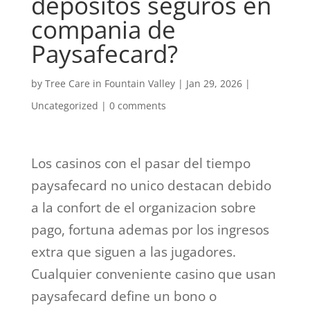
depositos seguros en
compania de
Paysafecard?
by
Tree Care in Fountain Valley
|
Jan 29, 2026
|
Uncategorized
|
0 comments
Los casinos con el pasar del tiempo
paysafecard no unico destacan debido
a la confort de el organizacion sobre
pago, fortuna ademas por los ingresos
extra que siguen a las jugadores.
Cualquier conveniente casino que usan
paysafecard define un bono o