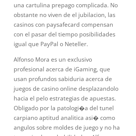
una cartulina prepago complicada. No
obstante no viven de el jubilacion, las
casinos con paysafecard compensan
con el pasar del tiempo posibilidades
igual que PayPal o Neteller.
Alfonso Mora es un exclusivo
profesional acerca de iGaming, que
usan profundos sabiduria acerca de
juegos de casino online desplazandolo
hacia el pelo estrategias de apuestas.
Obligado por la patologi�a del tunel
carpiano aptitud analitica asi� como
angulos sobre moldes de juego y no ha