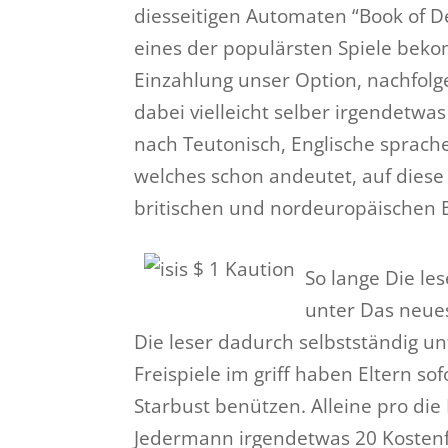
diesseitigen Automaten “Book of D
eines der populärsten Spiele beko
Einzahlung unser Option, nachfolg
dabei vielleicht selber irgendetwas
nach Teutonisch, Englische sprach
welches schon andeutet, auf diese
britischen und nordeuropäischen B
So lange Die les
unter Das neue
Die leser dadurch selbstständig un
Freispiele im griff haben Eltern so
Starbust benützen. Alleine pro die
Jedermann irgendetwas 20 Kostenfre