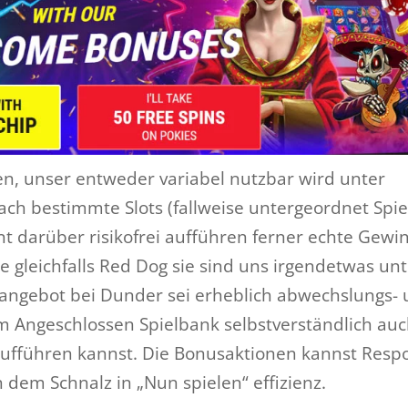
n, unser entweder variabel nutzbar wird unter
ach bestimmte Slots (fallweise untergeordnet Spie
nt darüber risikofrei aufführen ferner echte Gewi
ie gleichfalls Red Dog sie sind uns irgendetwas un
elangebot bei Dunder sei erheblich abwechslungs-
m Angeschlossen Spielbank selbstverständlich au
aufführen kannst. Die Bonusaktionen kannst Resp
on dem Schnalz in „Nun spielen“ effizienz.