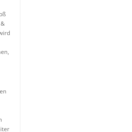
loß
 &
wird
hen,
ren
n
iter