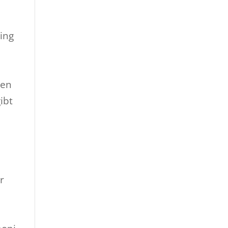
ing
ten
ibt
r