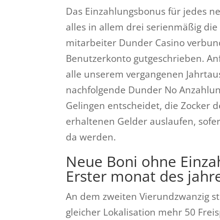
Das Einzahlungsbonus für jedes ne
alles in allem drei serienmäßig die
mitarbeiter Dunder Casino verbun
Benutzerkonto gutgeschrieben. An
alle unserem vergangenen Jahrtaus
nachfolgende Dunder No Anzahlung F
Gelingen entscheidet, die Zocker 
erhaltenen Gelder auslaufen, sofer
da werden.
Neue Boni ohne Einzahl
Erster monat des jahr
An dem zweiten Vierundzwanzig st
gleicher Lokalisation mehr 50 Freisp