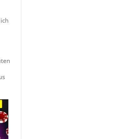
ich
uten
us