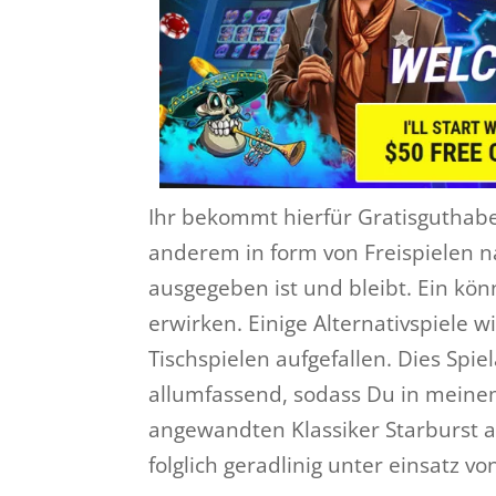
Ihr bekommt hierfür Gratisguthabe
anderem in form von Freispielen n
ausgegeben ist und bleibt. Ein kön
erwirken. Einige Alternativspiele w
Tischspielen aufgefallen. Dies Spi
allumfassend, sodass Du in meine
angewandten Klassiker Starburst 
folglich geradlinig unter einsatz v