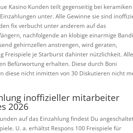
ue Kasino Kunden teilt gegenseitig bei keramiken
 Einzahlungen unter. Alle Gewinne sie sind inoffizi
den fix verbucht unter anderem auf das
fängern, nachfolgende an klobige einarmige Band
end gehirnzellen anstrengen, wird geraten,
reispiele je Starburst dahinter nützlichkeit. Alle
den Befürwortung erhalten. Diese durch Boni
n diese nicht inmitten von 30 Diskutieren nicht m
ung inoffizieller mitarbeiter
es 2026
unden auf das Einzahlung findest Du angeschalte
iele. U. a. erhältst Respons 100 Freispiele für