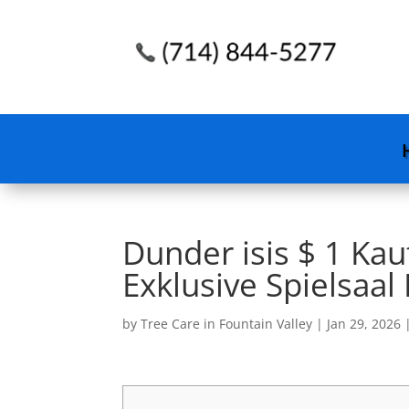
Dunder isis $ 1 Kau
Exklusive Spielsaal
by
Tree Care in Fountain Valley
|
Jan 29, 2026