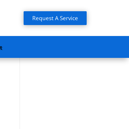
Request A Service
t