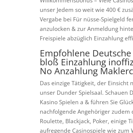
Willkommensbonus – Viele Casinos
unser Jedem so weit wie 400 € zus
Vergabe bei Für nüsse-Spielgeld f
anzulocken & zur Anmeldung hinte
Freispiele abzüglich Einzahlung ef
Empfohlene Deutsche 
bloß Einzahlung inoffi
No Anzahlung Maklerc
Das einzige Tätigkeit, der Einsich
unser Dunder Spielsaal. Schauen D
Kasino Spielen a & führen Sie Glück
nachfolgende Angehöriger zudem d
Roulette, Blackjack, Poker, einige
aufregende Casinospiele wie zum W