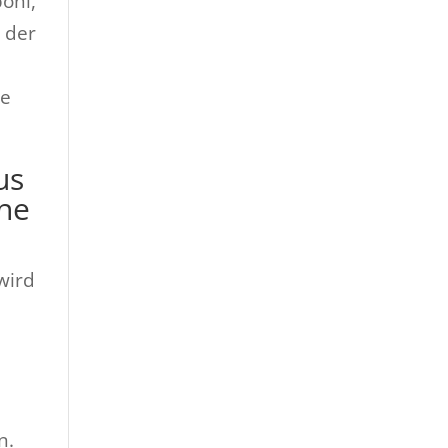
oni,
 der
ie
us
che
wird
n.