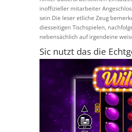
inoffizieller mitarbeiter Angeschl
sein Die leser etliche Zeug bemerk
diesseitigen Tischspielen, nachfol
nebensächlich auf irgendeine weis
Sic nutzt das die Echt