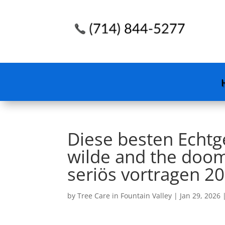
Diese besten Echtg
wilde and the doom
seriös vortragen 2
by
Tree Care in Fountain Valley
|
Jan 29, 2026