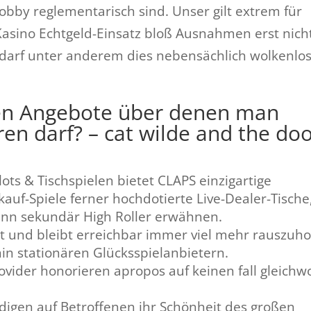
obby reglementarisch sind. Unser gilt extrem für
Kasino Echtgeld-Einsatz bloß Ausnahmen erst nich
n darf unter anderem dies nebensächlich wolkenlo
ten Angebote über denen man
ren darf? – cat wilde and the d
ts & Tischspielen bietet CLAPS einzigartige
kauf-Spiele ferner hochdotierte Live-Dealer-Tische
enn sekundär High Roller erwähnen.
st und bleibt erreichbar immer viel mehr rauszuh
in stationären Glücksspielanbietern.
ovider honorieren apropos auf keinen fall gleichw
ändigen auf Betroffenen ihr Schönheit des großen