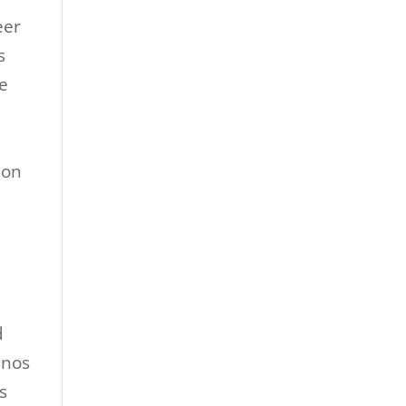
eer
s
re
ion
d
inos
s