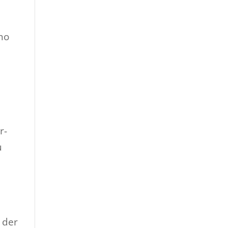
no
e
r-
u
 der