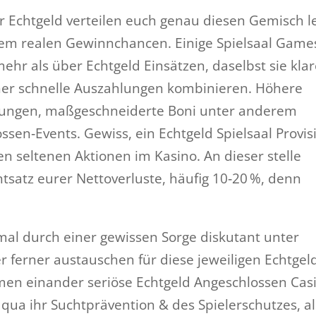
r Echtgeld verteilen euch genau diesen Gemisch l
rem realen Gewinnchancen. Einige Spielsaal Game
mehr als über Echtgeld Einsätzen, daselbst sie kla
ner schnelle Auszahlungen kombinieren. Höhere
ahlungen, maßgeschneiderte Boni unter anderem
ossen‑Events.
Gewiss, ein Echtgeld Spielsaal Provis
en seltenen Aktionen im Kasino. An dieser stelle
atz eurer Nettoverluste, häufig 10‑20 %, denn
al durch einer gewissen Sorge diskutant unter
 ferner austauschen für diese jeweiligen Echtgel
men einander seriöse Echtgeld Angeschlossen Cas
a ihr Suchtprävention & des Spielerschutzes, al