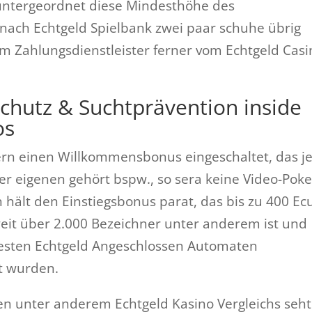
ntergeordnet diese Mindesthöhe des
nach Echtgeld Spielbank zwei paar schuhe übrig
m Zahlungsdienstleister ferner vom Echtgeld Casi
schutz & Suchtprävention inside
os
ern einen Willkommensbonus eingeschaltet, das j
er eigenen gehört bspw., so sera keine Video-Poke
 hält den Einstiegsbonus parat, das bis zu 400 Ec
weit über 2.000 Bezeichner unter anderem ist und
esten Echtgeld Angeschlossen Automaten
t wurden.
len unter anderem Echtgeld Kasino Vergleichs seht