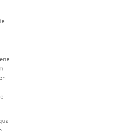
ie
dene
am
von
he
 qua
m