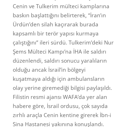
Cenin ve Tulkerim mülteci kamplarına
baskın başlattığını belirterek, “İran’ın
Ürdün’den silah kaçırarak burada
kapsamlı bir terör yapısı kurmaya
çalıştığını” ileri sürdü. Tulkerim’deki Nur
Şems Mülteci Kampı’na İHA ile saldırı
düzenlendi, saldırı sonucu yaralıların
olduğu ancak İsrail’in bölgeyi
kuşatmaya aldığı için ambulansların
olay yerine giremediği bilgisi paylaşıldı.
Filistin resmi ajansı WAFA’da yer alan
habere göre, İsrail ordusu, çok sayıda
zırhlı araçla Cenin kentine girerek İbn-i
Sina Hastanesi yakınına konuşlandı.