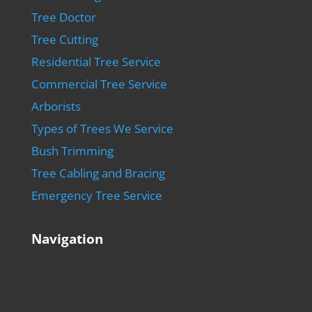
Tree Doctor
Tree Cutting
Residential Tree Service
Commercial Tree Service
Arborists
Types of Trees We Service
Bush Trimming
Tree Cabling and Bracing
Emergency Tree Service
Navigation