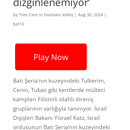
dizginlenemiyor’
by
Tree Care in Fountain Valley
|
Aug 30, 2024
|
bet10
Play Now
Batı Şeria’nın kuzeyindeki Tulkerim,
Cenin, Tubas gibi kentlerde mülteci
kampları Filistinli silahlı direniş
gruplarının varlığıyla tanınıyor. İsrail
Dışişleri Bakanı Yisrael Katz, İsrail
ordusunun Batı Şeria’nın kuzeyindeki