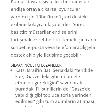
Kumar davranışıyla ilgili herhangi bir
endişe ortaya çıkarsa, oyuncular
yardım için 10bet’in müşteri destek
ekibine kolayca ulaşabilirler. Süreç
basittir; müşteriler endişelerini
tartışmak ve rehberlik istemek için canlı
sohbet, e-posta veya telefon aracılığıyla
destek ekibiyle iletişime geçebilir.
SİLVAN NÖBETÇİ ECZANELER
Katz, İsrail’in Batı Şeria’daki “tehdide
karşı Gazze’deki gibi muamele
etmeleri gerektiğini” savunarak
buradaki Filistinlilerin de “Gazze’de
yapıldığı gibi topluca zorla yerinden
edilmesi” gibi tüm adımların atılması