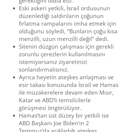
gerektiğini iddia etti.
Eski askeri yetkili, İsrail ordusunun
düzenlediği saldırıların çoğunun
fırlatma rampalarını imha etmek için
olduğunu söyledi, “Bunların çoğu kısa
menzilli, uzun menzilli değil” dedi.
Sitenin düzgün çalışması için gerekli
zorunlu çerezlerin kullanılmasını
istemiyorsanız ziyaretinizi
sonlandırmalısınız.
Ayrıca heyetin ateşkes anlaşması ve
esir takası konusunda İsrail ve Hamas
ile müzakerelere devam eden Mısır,
Katar ve ABD’li temsilcilerle
görüşmesi öngörülüyor.
Hamas’tan üst düzey bir yetkili ise
ABD Başkanı Joe Biden’ın 2
Temmuz’da açıkladığı ateşkes