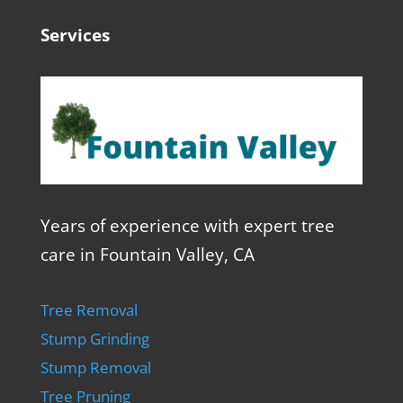
Services
Years of experience with expert tree
care in Fountain Valley, CA
Tree Removal
Stump Grinding
Stump Removal
Tree Pruning