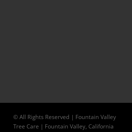
© All Rights Reserved | Fountain Valley
Tree Care | Fountain Valley, California