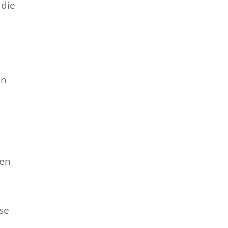
 die
en
ken
se