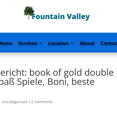
Home
Services
Location
About
Contac
ericht: book of gold double
paß Spiele, Boni, beste
|
Uncategorized
|
0 comments