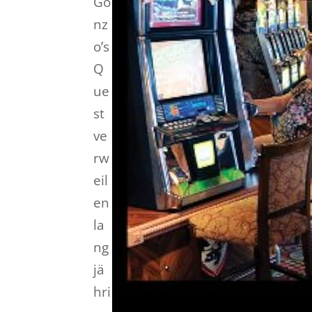
Go
nz
o’s
Q
ue
st
ve
rw
eil
en
la
ng
jä
hri