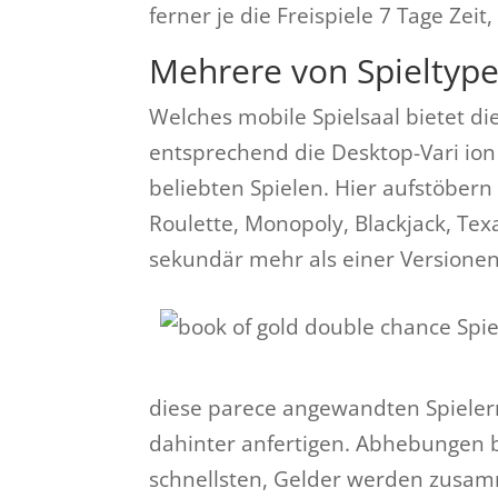
ferner je die Freispiele 7 Tage Zeit
Mehrere von Spieltype
Welches mobile Spielsaal bietet 
entsprechend die Desktop-Vari ion
beliebten Spielen. Hier aufstöbern
Roulette, Monopoly, Blackjack, Te
sekundär mehr als einer Versionen 
diese parece angewandten Spieler
dahinter anfertigen. Abhebunge
schnellsten, Gelder werden zusam