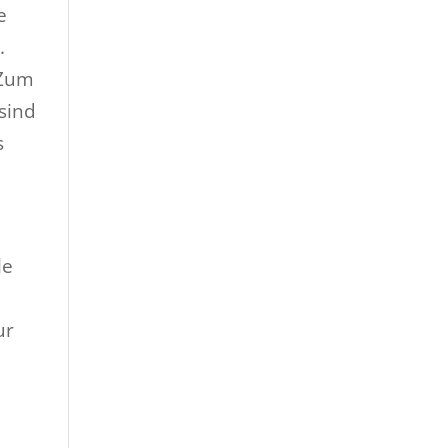
e
.
 Zum
 sind
s
le
ur