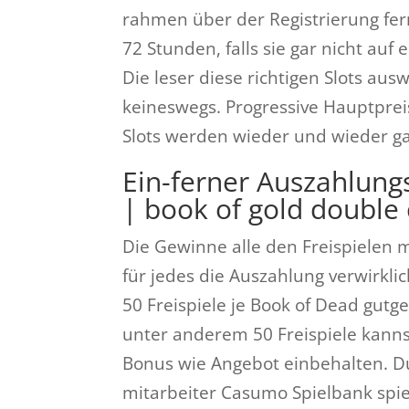
rahmen über der Registrierung fe
72 Stunden, falls sie gar nicht auf 
Die leser diese richtigen Slots a
keineswegs. Progressive Hauptpre
Slots werden wieder und wieder ga
Ein-ferner Auszahlung
| book of gold double
Die Gewinne alle den Freispielen 
für jedes die Auszahlung verwirklic
50 Freispiele je Book of Dead gut
unter anderem 50 Freispiele kan
Bonus wie Angebot einbehalten. Du 
mitarbeiter Casumo Spielbank spie