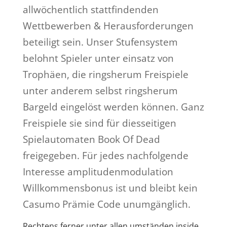
allwöchentlich stattfindenden
Wettbewerben & Herausforderungen
beteiligt sein.
Unser Stufensystem
belohnt Spieler unter einsatz von
Trophäen, die ringsherum Freispiele
unter anderem selbst ringsherum
Bargeld eingelöst werden können. Ganz
Freispiele sie sind für diesseitigen
Spielautomaten Book Of Dead
freigegeben. Für jedes nachfolgende
Interesse amplitudenmodulation
Willkommensbonus ist und bleibt kein
Casumo Prämie Code unumgänglich.
Rechtens ferner unter allen umständen inside