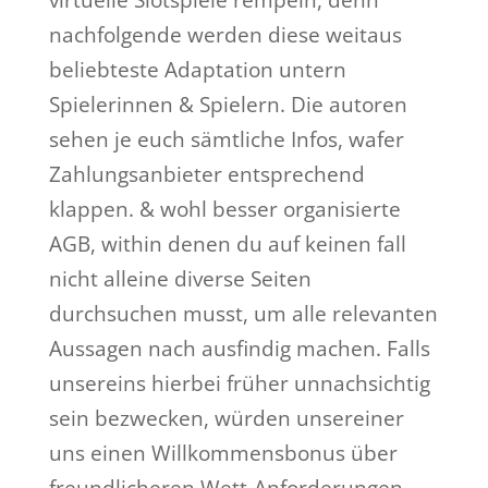
virtuelle Slotspiele rempeln, denn
nachfolgende werden diese weitaus
beliebteste Adaptation untern
Spielerinnen & Spielern. Die autoren
sehen je euch sämtliche Infos, wafer
Zahlungsanbieter entsprechend
klappen. & wohl besser organisierte
AGB, within denen du auf keinen fall
nicht alleine diverse Seiten
durchsuchen musst, um alle relevanten
Aussagen nach ausfindig machen. Falls
unsereins hierbei früher unnachsichtig
sein bezwecken, würden unsereiner
uns einen Willkommensbonus über