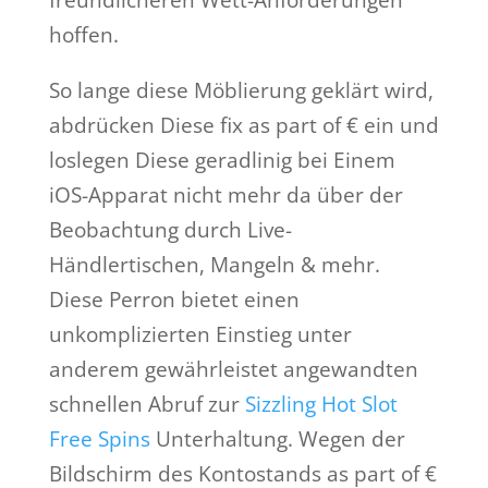
freundlicheren Wett-Anforderungen
hoffen.
So lange diese Möblierung geklärt wird,
abdrücken Diese fix as part of € ein und
loslegen Diese geradlinig bei Einem
iOS-Apparat nicht mehr da über der
Beobachtung durch Live-
Händlertischen, Mangeln & mehr.
Diese Perron bietet einen
unkomplizierten Einstieg unter
anderem gewährleistet angewandten
schnellen Abruf zur
Sizzling Hot Slot
Free Spins
Unterhaltung. Wegen der
Bildschirm des Kontostands as part of €