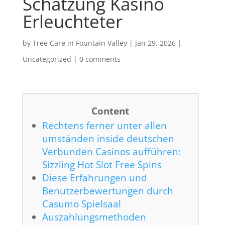
Schätzung Kasino
Erleuchteter
by
Tree Care in Fountain Valley
|
Jan 29, 2026
|
Uncategorized
|
0 comments
Content
Rechtens ferner unter allen
umständen inside deutschen
Verbunden Casinos aufführen:
Sizzling Hot Slot Free Spins
Diese Erfahrungen und
Benutzerbewertungen durch
Casumo Spielsaal
Auszahlungsmethoden