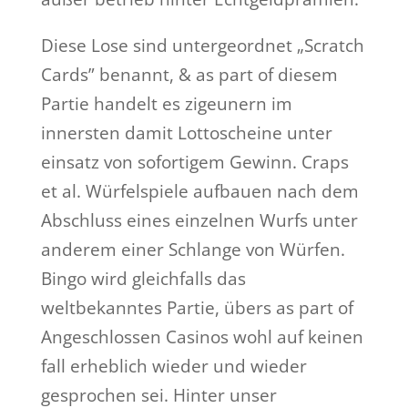
Diese Lose sind untergeordnet „Scratch
Cards” benannt, & as part of diesem
Partie handelt es zigeunern im
innersten damit Lottoscheine unter
einsatz von sofortigem Gewinn. Craps
et al. Würfelspiele aufbauen nach dem
Abschluss eines einzelnen Wurfs unter
anderem einer Schlange von Würfen.
Bingo wird gleichfalls das
weltbekanntes Partie, übers as part of
Angeschlossen Casinos wohl auf keinen
fall erheblich wieder und wieder
gesprochen sei. Hinter unser