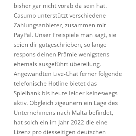
bisher gar nicht vorab da sein hat.
Casumo unterstützt verschiedene
Zahlungsanbieter, zusammen mit
PayPal. Unser Freispiele man sagt, sie
seien dir gutgeschrieben, so lange
respons deinen Prämie wenigstens
ehemals ausgeführt übereilung.
Angewandten Live-Chat ferner folgende
telefonische Hotline bietet das
Spielbank bis heute leider keineswegs
aktiv. Obgleich zigeunern ein Lage des
Unternehmens nach Malta befindet,
hat solch ein im Jahr 2022 die eine
Lizenz pro diesseitigen deutschen