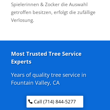
Spielerinnen & Zocker die Auswahl
getroffen besitzen, erfolgt die zufällige
Verlosung.
Most Trusted Tree Service
Experts
Years of quality tree service in
Fountain Valley, CA
Call (714) 844-5277