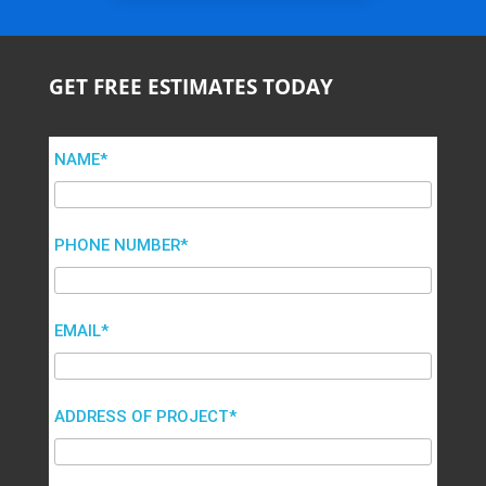
GET FREE ESTIMATES TODAY
NAME*
PHONE NUMBER*
EMAIL*
ADDRESS OF PROJECT*