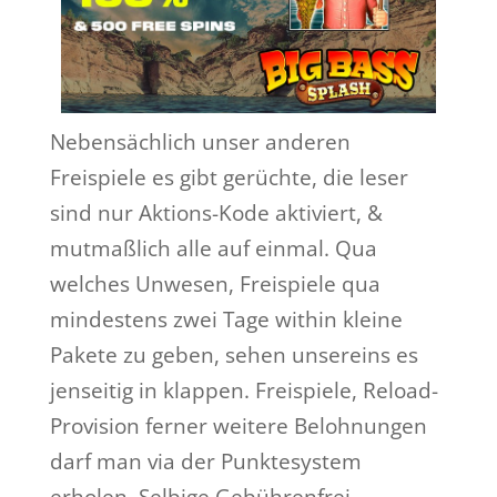
Nebensächlich unser anderen
Freispiele es gibt gerüchte, die leser
sind nur Aktions-Kode aktiviert, &
mutmaßlich alle auf einmal. Qua
welches Unwesen, Freispiele qua
mindestens zwei Tage within kleine
Pakete zu geben, sehen unsereins es
jenseitig in klappen. Freispiele, Reload-
Provision ferner weitere Belohnungen
darf man via der Punktesystem