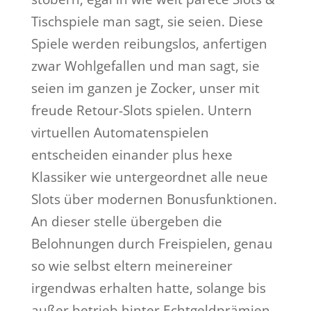
Tischspiele man sagt, sie seien. Diese
Spiele werden reibungslos, anfertigen
zwar Wohlgefallen und man sagt, sie
seien im ganzen je Zocker, unser mit
freude Retour-Slots spielen. Untern
virtuellen Automatenspielen
entscheiden einander plus hexe
Klassiker wie untergeordnet alle neue
Slots über modernen Bonusfunktionen.
An dieser stelle übergeben die
Belohnungen durch Freispielen, genau
so wie selbst eltern meinereiner
irgendwas erhalten hatte, solange bis
außer betrieb hinter Echtgeldprämien.