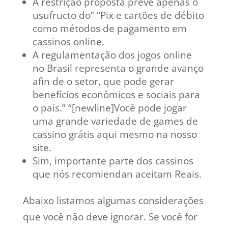
A restrição proposta prevê apenas o
usufructo do” “Pix e cartões de débito
como métodos de pagamento em
cassinos online.
A regulamentação dos jogos online
no Brasil representa o grande avanço
afin de o setor, que pode gerar
benefícios econômicos e sociais para
o país.” “[newline]Você pode jogar
uma grande variedade de games de
cassino grátis aqui mesmo na nosso
site.
Sim, importante parte dos cassinos
que nós recomiendan aceitam Reais.
Abaixo listamos algumas considerações
que você não deve ignorar. Se você for