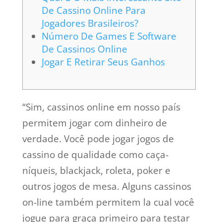
De Cassino Online Para
Jogadores Brasileiros?
Número De Games E Software
De Cassinos Online
Jogar E Retirar Seus Ganhos
“Sim, cassinos online em nosso país
permitem jogar com dinheiro de
verdade. Você pode jogar jogos de
cassino de qualidade como caça-
níqueis, blackjack, roleta, poker e
outros jogos de mesa. Alguns cassinos
on-line também permitem la cual você
jogue para graça primeiro para testar