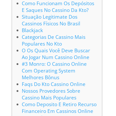
Como Funcionam Os Depósitos
E Saques No Cassino Da Kto?
Situação Legitimate Dos
Cassinos Físicos No Brasil
Blackjack
Categorias De Cassino Mais
Populares No Kto
O Os Quais Você Deve Buscar
Ao Jogar Num Cassino Online
#3 Monro: O Cassino Online
Com Operating System
Melhores Bônus
Faqs Do Kto Cassino Online
Nossos Provedores Sobre
Cassino Mais Populares
Como Deposito E Retiro Recurso
Financeiro Em Cassinos Online