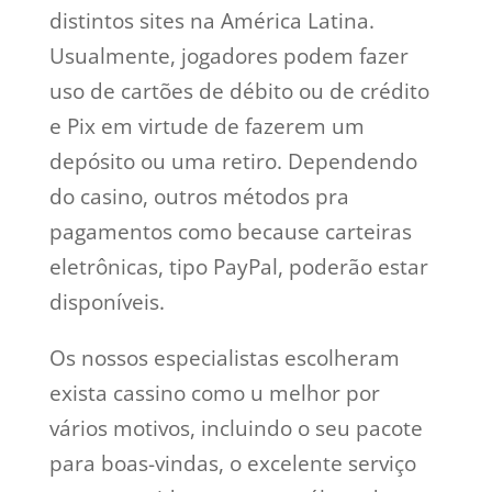
distintos sites na América Latina.
Usualmente, jogadores podem fazer
uso de cartões de débito ou de crédito
e Pix em virtude de fazerem um
depósito ou uma retiro. Dependendo
do casino, outros métodos pra
pagamentos como because carteiras
eletrônicas, tipo PayPal, poderão estar
disponíveis.
Os nossos especialistas escolheram
exista cassino como u melhor por
vários motivos, incluindo o seu pacote
para boas-vindas, o excelente serviço