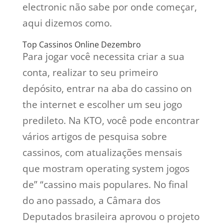
electronic não sabe por onde começar,
aqui dizemos como.
Top Cassinos Online Dezembro
Para jogar você necessita criar a sua
conta, realizar to seu primeiro
depósito, entrar na aba do cassino on
the internet e escolher um seu jogo
predileto. Na KTO, você pode encontrar
vários artigos de pesquisa sobre
cassinos, com atualizações mensais
que mostram operating system jogos
de” “cassino mais populares. No final
do ano passado, a Câmara dos
Deputados brasileira aprovou o projeto