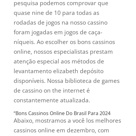
pesquisa podemos comprovar que
quase nine de 10 para todas as
rodadas de jogos na nosso cassino
foram jogadas em jogos de caça-
níqueis. Ao escolher os bons cassinos
online, nossos especialistas prestam
atenção especial aos métodos de
levantamento elizabeth depósito
disponíveis. Nossa biblioteca de games
de cassino on the internet é
constantemente atualizada.
“Bons Cassinos Online Do Brasil Para 2024
Abaixo, mostramos a você los melhores
cassinos online em dezembro, com