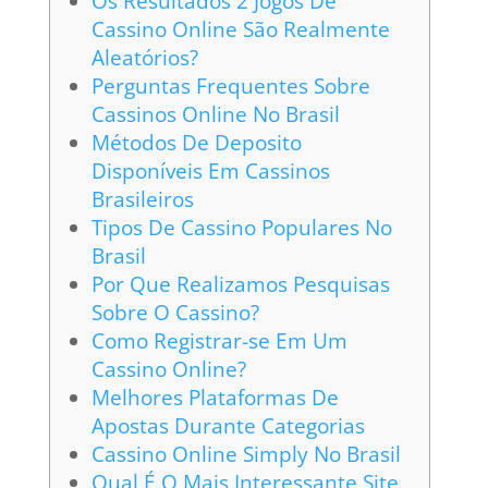
Os Resultados 2 Jogos De
Cassino Online São Realmente
Aleatórios?
Perguntas Frequentes Sobre
Cassinos Online No Brasil
Métodos De Deposito
Disponíveis Em Cassinos
Brasileiros
Tipos De Cassino Populares No
Brasil
Por Que Realizamos Pesquisas
Sobre O Cassino?
Como Registrar-se Em Um
Cassino Online?
Melhores Plataformas De
Apostas Durante Categorias
Cassino Online Simply No Brasil
Qual É O Mais Interessante Site