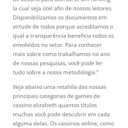
la cual seja útel afin de nossos leitores.
Disponibilizamos os documentos em
virtude de todos porque acreditamos o
qual a transparência beneficia todos os
envolvidos no setor. Para conhecer
mais sobre como trabalhamos no ano
de nossas pesquisas, você pode ler
tudo sobre a nossa metodologia.”
Veja abaixo uma retahíla das nossas
principais categorias de games de
cassino elizabeth quantos títulos
muchas você pode descubrir em cada
alguma delas. Os cassinos online, como