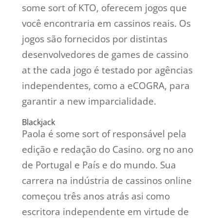
some sort of KTO, oferecem jogos que
você encontraria em cassinos reais. Os
jogos são fornecidos por distintas
desenvolvedores de games de cassino
at the cada jogo é testado por agências
independentes, como a eCOGRA, para
garantir a new imparcialidade.
Blackjack
Paola é some sort of responsável pela
edição e redação do Casino. org no ano
de Portugal e País e do mundo. Sua
carrera na indústria de cassinos online
começou três anos atrás asi como
escritora independente em virtude de