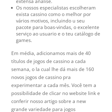
extensa análise.
Os nossos especialistas escolheram
exista cassino como o melhor por
vários motivos, incluindo u seu
pacote para boas-vindas, o excelente
serviço ao usuario e o teu catálogo de
games.
Em média, adicionamos mais de 40
títulos de jogos de cassino a cada
semana, o la cual lhe dá mais de 160
novos jogos de cassino pra
experimentar a cada mês. Você tem a
possibilidade de clicar no website link e
conferir nosso artigo sobre a new
grande variedade para jogos