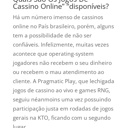
Cassino Online” “disponíveis?
Há um número imenso de cassinos
online no País brasileiro, porém, alguns
tem a possibilidade de não ser
confiáveis. Infelizmente, muitas vezes
acontece que operating-system
jogadores não recebem o seu dinheiro
ou recebem o mau atendimento ao
cliente. A Pragmatic Play, que lechigada
jogos de cassino ao vivo e games RNG,
seguiu néanmoins uma vez possuindo
participação justa em rodadas de jogos
gerais na KTO, ficando com u segundo
lugar.