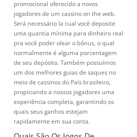
promocional oferecido a novos
jogadores de um cassino on the web.
Será necessário la cual você deposite
uma quantia mínima para dinheiro real
pra você poder olear o bônus, o qual
normalmente é alguma porcentagem
de seu depósito. Também possuímos
um dos melhores guias de saques no
meio de cassinos do País brasileiro,
propiciando a nossos jogadores uma
experiência completa, garantindo os
quais seus ganhos estejam
rapidamente em sua conta.
Quais São Os Jogos De