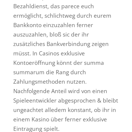
Bezahldienst, das parece euch
ermöglicht, schlichtweg durch eurem
Bankkonto einzuzahlen ferner
auszuzahlen, bloß sic der ihr
zusätzliches Bankverbindung zeigen
müsst. In Casinos exklusive
Kontoeröffnung könnt der summa
summarum die Rang durch
Zahlungsmethoden nutzen.
Nachfolgende Anteil wird von einen
Spieleentwickler abgesprochen & bleibt
ungeachtet alledem konstant, ob ihr in
einem Kasino über ferner exklusive
Eintragung spielt.