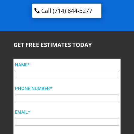
Call (714) 844-5277
GET FREE ESTIMATES TODAY
NAME*
PHONE NUMBER*
EMAIL*