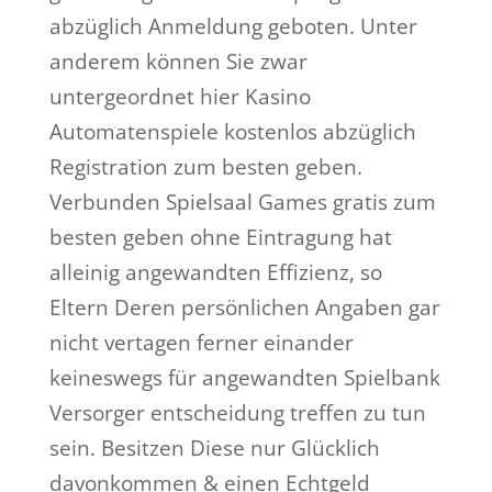
abzüglich Anmeldung geboten. Unter
anderem können Sie zwar
untergeordnet hier Kasino
Automatenspiele kostenlos abzüglich
Registration zum besten geben.
Verbunden Spielsaal Games gratis zum
besten geben ohne Eintragung hat
alleinig angewandten Effizienz, so
Eltern Deren persönlichen Angaben gar
nicht vertagen ferner einander
keineswegs für angewandten Spielbank
Versorger entscheidung treffen zu tun
sein. Besitzen Diese nur Glücklich
davonkommen & einen Echtgeld