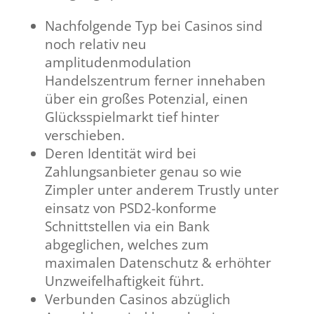
Nachfolgende Typ bei Casinos sind
noch relativ neu
amplitudenmodulation
Handelszentrum ferner innehaben
über ein großes Potenzial, einen
Glücksspielmarkt tief hinter
verschieben.
Deren Identität wird bei
Zahlungsanbieter genau so wie
Zimpler unter anderem Trustly unter
einsatz von PSD2-konforme
Schnittstellen via ein Bank
abgeglichen, welches zum
maximalen Datenschutz & erhöhter
Unzweifelhaftigkeit führt.
Verbunden Casinos abzüglich