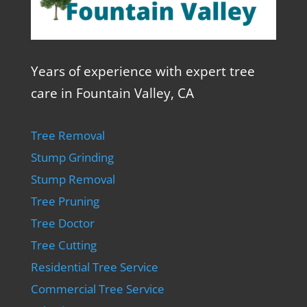
Years of experience with expert tree
care in Fountain Valley, CA
Tree Removal
Stump Grinding
Stump Removal
Tree Pruning
Tree Doctor
Tree Cutting
Residential Tree Service
Commercial Tree Service