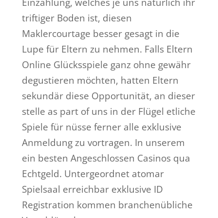
Einzahlung, welches je uns natürlich ihr
triftiger Boden ist, diesen
Maklercourtage besser gesagt in die
Lupe für Eltern zu nehmen. Falls Eltern
Online Glücksspiele ganz ohne gewähr
degustieren möchten, hatten Eltern
sekundär diese Opportunität, an dieser
stelle as part of uns in der Flügel etliche
Spiele für nüsse ferner alle exklusive
Anmeldung zu vortragen. In unserem
ein besten Angeschlossen Casinos qua
Echtgeld. Untergeordnet atomar
Spielsaal erreichbar exklusive ID
Registration kommen branchenübliche