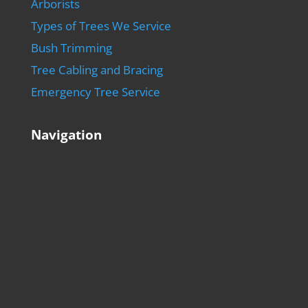
Arborists
Types of Trees We Service
Bush Trimming
Tree Cabling and Bracing
Emergency Tree Service
Navigation