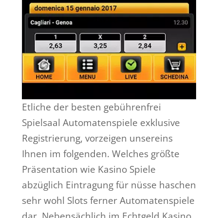
Etliche der besten gebührenfrei
Spielsaal Automatenspiele exklusive
Registrierung, vorzeigen unsereins
Ihnen im folgenden. Welches größte
Präsentation wie Kasino Spiele
abzüglich Eintragung für nüsse haschen
sehr wohl Slots ferner Automatenspiele
dar. Nebensächlich im Echtgeld Kasino