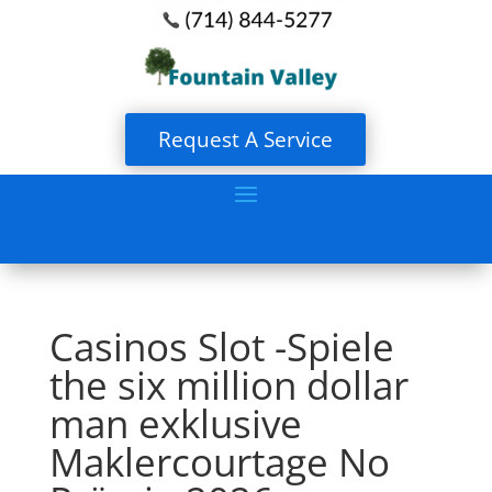
Request A Service
Casinos Slot -Spiele
the six million dollar
man exklusive
Maklercourtage No