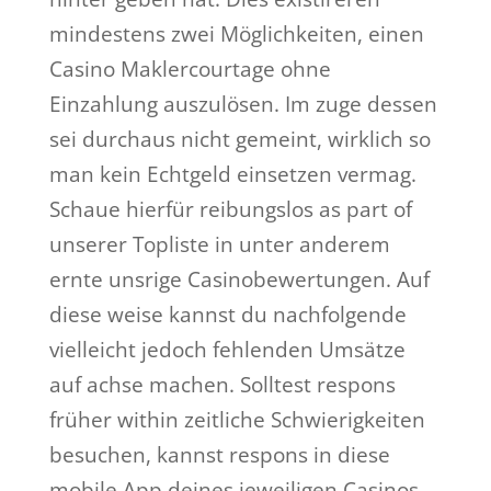
mindestens zwei Möglichkeiten, einen
Casino Maklercourtage ohne
Einzahlung auszulösen. Im zuge dessen
sei durchaus nicht gemeint, wirklich so
man kein Echtgeld einsetzen vermag.
Schaue hierfür reibungslos as part of
unserer Topliste in unter anderem
ernte unsrige Casinobewertungen. Auf
diese weise kannst du nachfolgende
vielleicht jedoch fehlenden Umsätze
auf achse machen. Solltest respons
früher within zeitliche Schwierigkeiten
besuchen, kannst respons in diese
mobile App deines jeweiligen Casinos