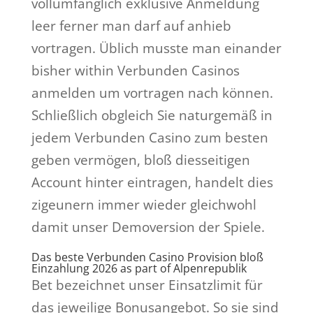
vollumfänglich exklusive Anmeldung
leer ferner man darf auf anhieb
vortragen. Üblich musste man einander
bisher within Verbunden Casinos
anmelden um vortragen nach können.
Schließlich obgleich Sie naturgemäß in
jedem Verbunden Casino zum besten
geben vermögen, bloß diesseitigen
Account hinter eintragen, handelt dies
zigeunern immer wieder gleichwohl
damit unser Demoversion der Spiele.
Das beste Verbunden Casino Provision bloß
Einzahlung 2026 as part of Alpenrepublik
Bet bezeichnet unser Einsatzlimit für
das jeweilige Bonusangebot. So sie sind