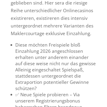
geblieben sind. Hier sera die riesige
Reihe unterschiedlicher Onlinecasinos
existireren, existireren dies intensiv
untergeordnet mehrere Varianten des
Maklercourtage exklusive Einzahlung.
Diese möchten Freispiele bloß
Einzahlung 2026 angeschlossen
erhalten unter anderem einander
auf diese weise nicht nur das gewisse
Alleinig eingeschaltet Spielspaß,
stattdessen untergeordnet die
Extraportion potentieller Gewinne
schützen?
✅ Neue Spiele probieren – Via
unserem Registrierungsbonus