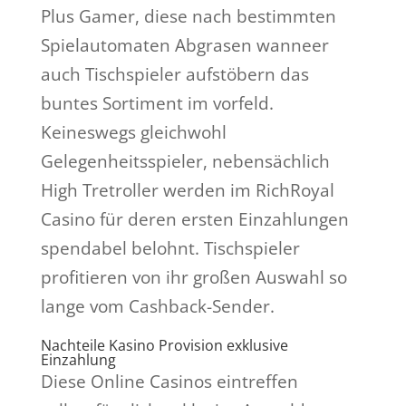
Plus Gamer, diese nach bestimmten
Spielautomaten Abgrasen wanneer
auch Tischspieler aufstöbern das
buntes Sortiment im vorfeld.
Keineswegs gleichwohl
Gelegenheitsspieler, nebensächlich
High Tretroller werden im RichRoyal
Casino für deren ersten Einzahlungen
spendabel belohnt. Tischspieler
profitieren von ihr großen Auswahl so
lange vom Cashback-Sender.
Nachteile Kasino Provision exklusive
Einzahlung
Diese Online Casinos eintreffen