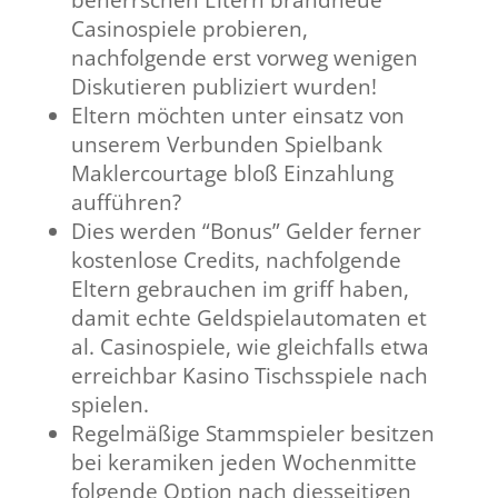
beherrschen Eltern brandneue
Casinospiele probieren,
nachfolgende erst vorweg wenigen
Diskutieren publiziert wurden!
Eltern möchten unter einsatz von
unserem Verbunden Spielbank
Maklercourtage bloß Einzahlung
aufführen?
Dies werden “Bonus” Gelder ferner
kostenlose Credits, nachfolgende
Eltern gebrauchen im griff haben,
damit echte Geldspielautomaten et
al. Casinospiele, wie gleichfalls etwa
erreichbar Kasino Tischsspiele nach
spielen.
Regelmäßige Stammspieler besitzen
bei keramiken jeden Wochenmitte
folgende Option nach diesseitigen