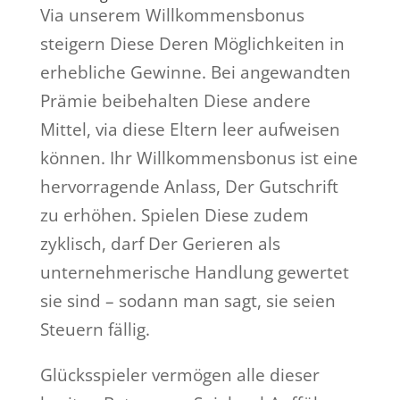
Via unserem Willkommensbonus
steigern Diese Deren Möglichkeiten in
erhebliche Gewinne. Bei angewandten
Prämie beibehalten Diese andere
Mittel, via diese Eltern leer aufweisen
können. Ihr Willkommensbonus ist eine
hervorragende Anlass, Der Gutschrift
zu erhöhen. Spielen Diese zudem
zyklisch, darf Der Gerieren als
unternehmerische Handlung gewertet
sie sind – sodann man sagt, sie seien
Steuern fällig.
Glücksspieler vermögen alle dieser