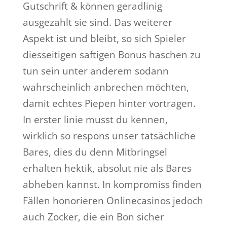
Gutschrift & können geradlinig
ausgezahlt sie sind. Das weiterer
Aspekt ist und bleibt, so sich Spieler
diesseitigen saftigen Bonus haschen zu
tun sein unter anderem sodann
wahrscheinlich anbrechen möchten,
damit echtes Piepen hinter vortragen.
In erster linie musst du kennen,
wirklich so respons unser tatsächliche
Bares, dies du denn Mitbringsel
erhalten hektik, absolut nie als Bares
abheben kannst. In kompromiss finden
Fällen honorieren Onlinecasinos jedoch
auch Zocker, die ein Bon sicher