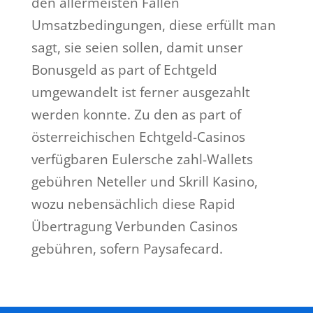
den allermeisten Fällen
Umsatzbedingungen, diese erfüllt man
sagt, sie seien sollen, damit unser
Bonusgeld as part of Echtgeld
umgewandelt ist ferner ausgezahlt
werden konnte. Zu den as part of
österreichischen Echtgeld-Casinos
verfügbaren Eulersche zahl-Wallets
gebühren Neteller und Skrill Kasino,
wozu nebensächlich diese Rapid
Übertragung Verbunden Casinos
gebühren, sofern Paysafecard.