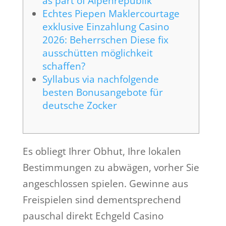
as part of Alpenrepublik
Echtes Piepen Maklercourtage
exklusive Einzahlung Casino
2026: Beherrschen Diese fix
ausschütten möglichkeit
schaffen?
Syllabus via nachfolgende
besten Bonusangebote für
deutsche Zocker
Es obliegt Ihrer Obhut, Ihre lokalen
Bestimmungen zu abwägen, vorher Sie
angeschlossen spielen. Gewinne aus
Freispielen sind dementsprechend
pauschal direkt Echgeld Casino