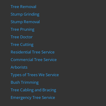
Tree Removal
Stump Grinding
Stump Removal
Tree Pruning
Tree Doctor
Tree Cutting
Residential Tree Service
Commercial Tree Service
Arborists
Types of Trees We Service
Bush Trimming
Tree Cabling and Bracing
Emergency Tree Service