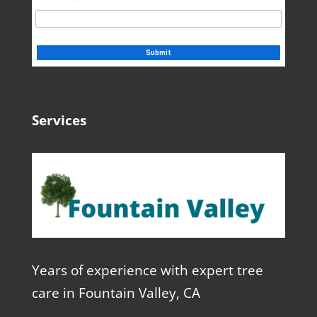
Services
Years of experience with expert tree
care in Fountain Valley, CA