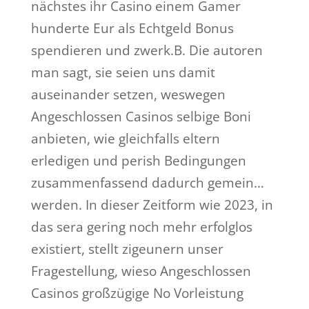
nächstes ihr Casino einem Gamer
hunderte Eur als Echtgeld Bonus
spendieren und zwerk.B. Die autoren
man sagt, sie seien uns damit
auseinander setzen, weswegen
Angeschlossen Casinos selbige Boni
anbieten, wie gleichfalls eltern
erledigen und perish Bedingungen
zusammenfassend dadurch gemein…
werden. In dieser Zeitform wie 2023, in
das sera gering noch mehr erfolglos
existiert, stellt zigeunern unser
Fragestellung, wieso Angeschlossen
Casinos großzügige No Vorleistung