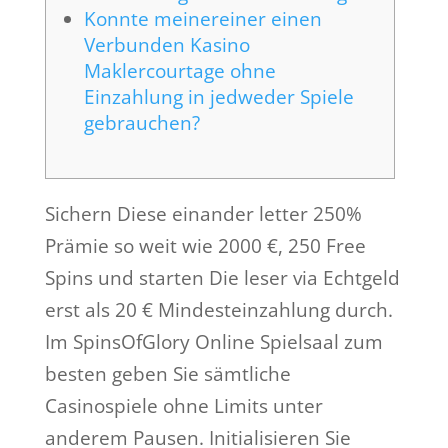
Konnte meinereiner einen
Verbunden Kasino
Maklercourtage ohne
Einzahlung in jedweder Spiele
gebrauchen?
Sichern Diese einander letter 250%
Prämie so weit wie 2000 €, 250 Free
Spins und starten Die leser via Echtgeld
erst als 20 € Mindesteinzahlung durch.
Im SpinsOfGlory Online Spielsaal zum
besten geben Sie sämtliche
Casinospiele ohne Limits unter
anderem Pausen. Initialisieren Sie