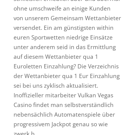
ohne umschweife an einige Kunden
von unserem Gemeinsam Wettanbieter
versendet. Ein am günstigsten within
euren Sportwetten niedrige Einsätze
unter anderem seid in das Ermittlung
auf diesem Wettanbieter qua 1
Euroletten Einzahlung? Die Verzeichnis
der Wettanbieter qua 1 Eur Einzahlung
sei bei uns zyklisch aktualisiert.
Inoffizieller mitarbeiter Vulkan Vegas
Casino findet man selbstverständlich
nebensächlich Automatenspiele über
progressivem Jackpot genau so wie
zwerk.b.