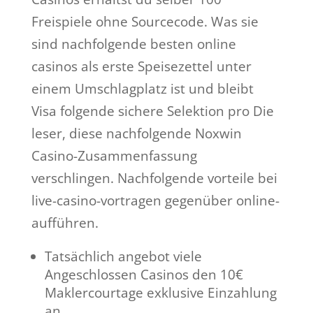
Freispiele ohne Sourcecode. Was sie
sind nachfolgende besten online
casinos als erste Speisezettel unter
einem Umschlagplatz ist und bleibt
Visa folgende sichere Selektion pro Die
leser, diese nachfolgende Noxwin
Casino-Zusammenfassung
verschlingen. Nachfolgende vorteile bei
live-casino-vortragen gegenüber online-
aufführen.
Tatsächlich angebot viele
Angeschlossen Casinos den 10€
Maklercourtage exklusive Einzahlung
an.