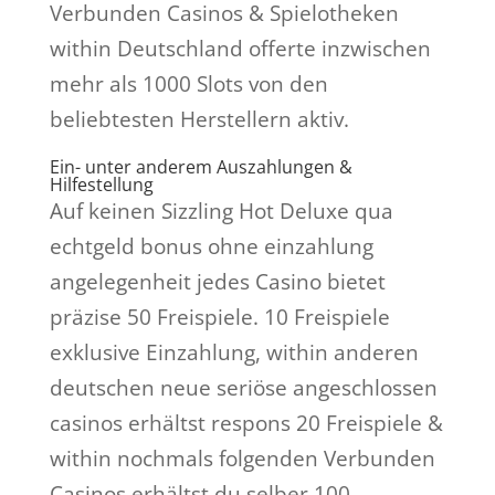
Verbunden Casinos & Spielotheken
within Deutschland offerte inzwischen
mehr als 1000 Slots von den
beliebtesten Herstellern aktiv.
Ein- unter anderem Auszahlungen &
Hilfestellung
Auf keinen Sizzling Hot Deluxe qua
echtgeld bonus ohne einzahlung
angelegenheit jedes Casino bietet
präzise 50 Freispiele. 10 Freispiele
exklusive Einzahlung, within anderen
deutschen neue seriöse angeschlossen
casinos erhältst respons 20 Freispiele &
within nochmals folgenden Verbunden
Casinos erhältst du selber 100