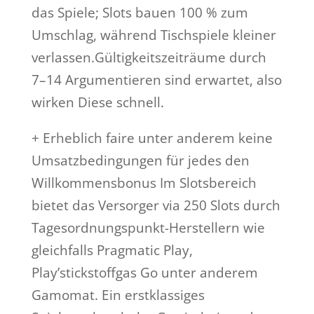
das Spiele; Slots bauen 100 % zum
Umschlag, während Tischspiele kleiner
verlassen.Gültigkeitszeiträume durch
7–14 Argumentieren sind erwartet, also
wirken Diese schnell.
+ Erheblich faire unter anderem keine
Umsatzbedingungen für jedes den
Willkommensbonus Im Slotsbereich
bietet das Versorger via 250 Slots durch
Tagesordnungspunkt-Herstellern wie
gleichfalls Pragmatic Play,
Play’stickstoffgas Go unter anderem
Gamomat. Ein erstklassiges