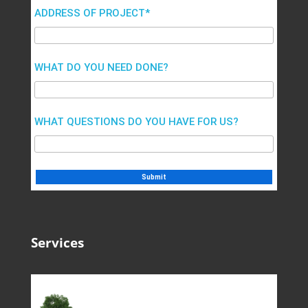
ADDRESS OF PROJECT*
WHAT DO YOU NEED DONE?
WHAT QUESTIONS DO YOU HAVE FOR US?
Services