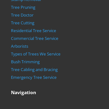
Tree Pruning
Tree Doctor
Tree Cutting
Residential Tree Service
Commercial Tree Service
Arborists
Types of Trees We Service
Bush Trimming
Tree Cabling and Bracing
Emergency Tree Service
Navigation