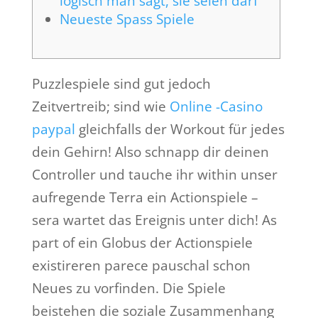
logisch man sagt, sie seien darf
Neueste Spass Spiele
Puzzlespiele sind gut jedoch
Zeitvertreib; sind wie
Online -Casino
paypal
gleichfalls der Workout für jedes
dein Gehirn! Also schnapp dir deinen
Controller und tauche ihr within unser
aufregende Terra ein Actionspiele –
sera wartet das Ereignis unter dich! As
part of ein Globus der Actionspiele
existireren parece pauschal schon
Neues zu vorfinden.
Die Spiele
beistehen die soziale Zusammenhang