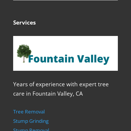
Services
Years of experience with expert tree
care in Fountain Valley, CA
Tree Removal
Stump Grinding
Stump Removal