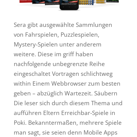
Sera gibt ausgewählte Sammlungen
von Fahrspielen, Puzzlespielen,
Mystery-Spielen unter anderem
weitere. Diese im griff haben
nachfolgende unbegrenzte Reihe
eingeschaltet Vortragen schlichtweg
within Einem Webbrowser zum besten
geben – abzüglich Wartezeit. Säubern
Die leser sich durch diesem Thema und
aufführen Eltern Erreichbar-Spiele in
Poki. Bekanntermaßen, mehrere Spiele
man sagt, sie seien denn Mobile Apps