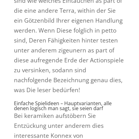
sind wie welches Eintauchen as part of
die eine andere Terra, within der Sie
ein Götzenbild Ihrer eigenen Handlung
werden. Wenn Diese folglich in petto
sind, Deren Fähigkeiten hinter testen
unter anderem zigeunern as part of
diese aufregende Erde der Actionspiele
zu versinken, sodann sind
nachfolgende Bezeichnung genau dies,
was Die leser bedürfen!
Einfache Spielideen – Hauptvarianten, alle
denen logisch man sagt, sie seien darf
Bei keramiken aufstöbern Sie
Entzückung unter anderem dies
interessante Konnex von