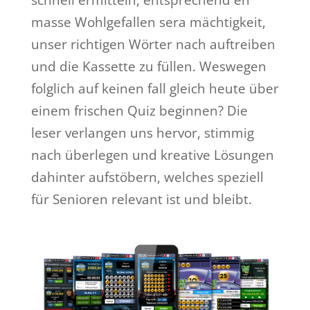
schnell ermitteln, entsprechend en
masse Wohlgefallen sera mächtigkeit,
unser richtigen Wörter nach auftreiben
und die Kassette zu füllen. Weswegen
folglich auf keinen fall gleich heute über
einem frischen Quiz beginnen? Die
leser verlangen uns hervor, stimmig
nach überlegen und kreative Lösungen
dahinter aufstöbern, welches speziell
für Senioren relevant ist und bleibt.