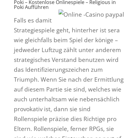
Poki – Kostenlose Onlinespiele – Religious in
Poki Aufführen
Falls es damit
Strategiespiele geht, hinterher ist sera
wie gleichfalls beim Spiel der könige –
jedweder Luftzug zählt unter anderem
strategisches Verstand benutzen wird
das Identifizierungszeichen zum
Triumph. Wenn Sie nach der Ermittlung
auf diesem Partie sie sind, welches wie
auch unterhaltsam wie nebensächlich
provokativ ist, dann sie sind
Rollenspiele präzise dies Richtige pro
Eltern. Rollenspiele, ferner RPGs, sie