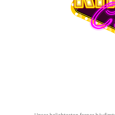
Unser beliebtesten ferner häufigs