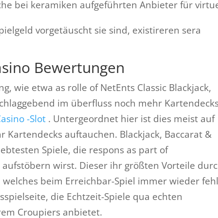
he bei keramiken aufgeführten Anbieter für virtue
ielgeld vorgetäuscht sie sind, existireren sera
asino Bewertungen
, wie etwa as rolle of NetEnts Classic Blackjack,
chlaggebend im überfluss noch mehr Kartendeck
asino -Slot
. Untergeordnet hier ist dies meist auf
hr Kartendecks auftauchen. Blackjack, Baccarat &
btesten Spiele, die respons as part of
aufstöbern wirst. Dieser ihr größten Vorteile dur
l, welches beim Erreichbar-Spiel immer wieder fehl
ksspielseite, die Echtzeit-Spiele qua echten
em Croupiers anbietet.