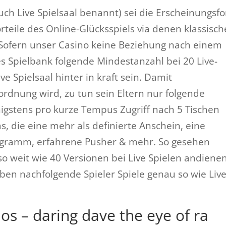
uch Live Spielsaal benannt) sei die Erscheinungsf
teile des Online-Glücksspiels via denen klassisch
 Sofern unser Casino keine Beziehung nach einem
es Spielbank folgende Mindestanzahl bei 20 Live-
e Spielsaal hinter in kraft sein.
Damit
 ordnung wird, zu tun sein Eltern nur folgende
gstens pro kurze Tempus Zugriff nach 5 Tischen
s, die eine mehr als definierte Anschein, eine
gramm, erfahrene Pusher & mehr. So gesehen
o weit wie 40 Versionen bei Live Spielen andienen
eiben nachfolgende Spieler Spiele genau so wie Liv
nos – daring dave the eye of ra