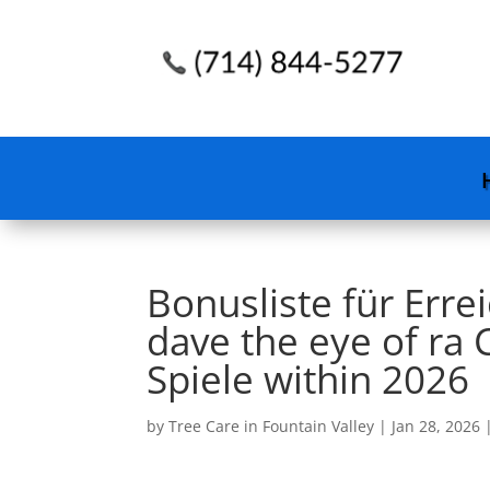
Bonusliste für Erre
dave the eye of ra 
Spiele within 2026
by
Tree Care in Fountain Valley
|
Jan 28, 2026