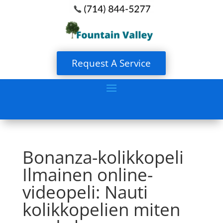
Request A Service
Bonanza-kolikkopeli
Ilmainen online-
videopeli: Nauti
kolikkopelien miten