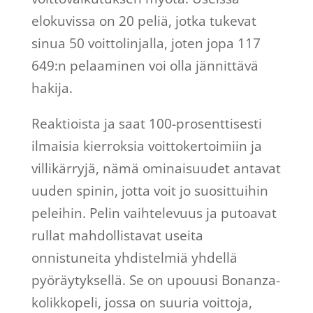
elokuvissa on 20 peliä, jotka tukevat
sinua 50 voittolinjalla, joten jopa 117
649:n pelaaminen voi olla jännittävä
hakija.
Reaktioista ja saat 100-prosenttisesti
ilmaisia ​​kierroksia voittokertoimiin ja
villikärryjä, nämä ominaisuudet antavat
uuden spinin, jotta voit jo suosittuihin
peleihin. Pelin vaihtelevuus ja putoavat
rullat mahdollistavat useita
onnistuneita yhdistelmiä yhdellä
pyöräytyksellä. Se on upouusi Bonanza-
kolikkopeli, jossa on suuria voittoja,