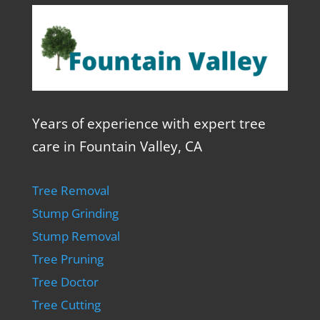
Years of experience with expert tree
care in Fountain Valley, CA
Tree Removal
Stump Grinding
Stump Removal
Tree Pruning
Tree Doctor
Tree Cutting