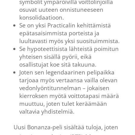
symbolit ympäröivillä voittolinjoilla
osuvat uuteen onnistuneeseen
konsolidaatioon.
Se on yksi Practicalin kehittämistä
epätasaisimmista porteista ja
luultavasti myös yksi suosituimmista.
Se hypoteettisista lähteistä poimitun
yhteisen sisällä pyörii, eikä
osallistujat koe sitä takuuna.
Joten sen legendaarinen pelipaikka
tarjoaa myös vertaansa vailla olevan
vedonlyöntitunnelman – jokaisen
kierroksen myötä voittotapasi määrä
muuttuu, joten tulet keräämään
valtavia yhdistelmiä.
Uusi Bonanza-peli sisältää tuloja, joten