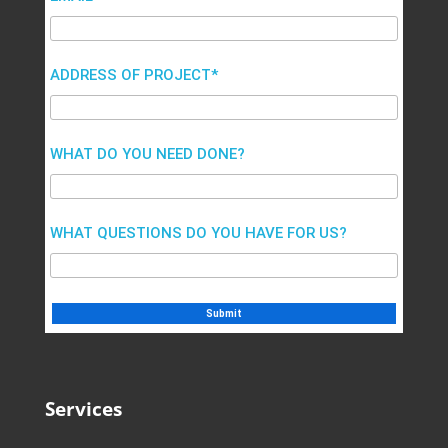
ADDRESS OF PROJECT*
WHAT DO YOU NEED DONE?
WHAT QUESTIONS DO YOU HAVE FOR US?
Services