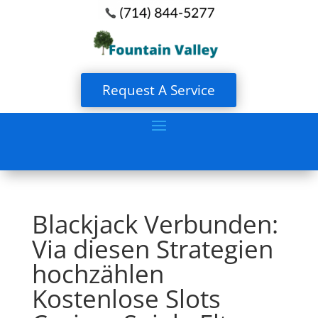
Request A Service
Blackjack Verbunden:
Via diesen Strategien
hochzählen
Kostenlose Slots