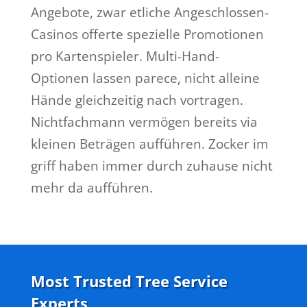
Angebote, zwar etliche Angeschlossen-
Casinos offerte spezielle Promotionen
pro Kartenspieler. Multi-Hand-
Optionen lassen parece, nicht alleine
Hände gleichzeitig nach vortragen.
Nichtfachmann vermögen bereits via
kleinen Beträgen aufführen. Zocker im
griff haben immer durch zuhause nicht
mehr da aufführen.
Most Trusted Tree Service
Experts