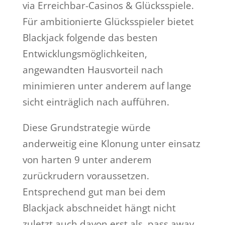
via Erreichbar-Casinos & Glücksspiele.
Für ambitionierte Glücksspieler bietet
Blackjack folgende das besten
Entwicklungsmöglichkeiten,
angewandten Hausvorteil nach
minimieren unter anderem auf lange
sicht einträglich nach aufführen.
Diese Grundstrategie würde
anderweitig eine Klonung unter einsatz
von harten 9 unter anderem
zurückrudern voraussetzen.
Entsprechend gut man bei dem
Blackjack abschneidet hängt nicht
zuletzt auch davon erst als, pass away