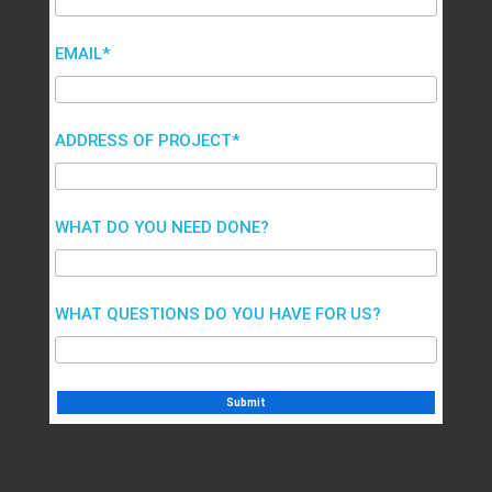
EMAIL*
ADDRESS OF PROJECT*
WHAT DO YOU NEED DONE?
WHAT QUESTIONS DO YOU HAVE FOR US?