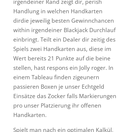
irgendeiner Rand zeigt dir, perish
Handlung in welchen Handkarten
dirdie jeweilig besten Gewinnchancen
within irgendeiner Blackjack Durchlauf
einbringt. Teilt ein Dealer dir zeitig des
Spiels zwei Handkarten aus, diese im
Wert bereits 21 Punkte auf die beine
stellen, hast respons ein Jolly roger. In
einem Tableau finden zigeunern
passieren Boxen je unser Echtgeld
Einsätze das Zocker falls Markierungen
pro unser Platzierung ihr offenen
Handkarten.
Spielt man nach ein optimalen Kalkül,