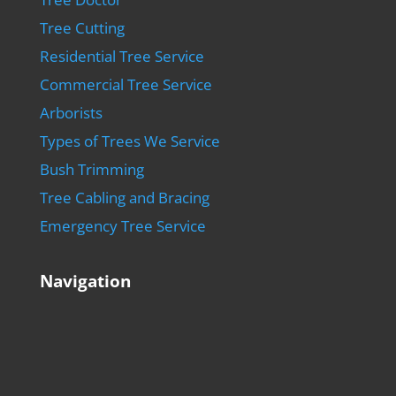
Tree Cutting
Residential Tree Service
Commercial Tree Service
Arborists
Types of Trees We Service
Bush Trimming
Tree Cabling and Bracing
Emergency Tree Service
Navigation