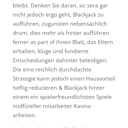
bleibt. Denken Sie daran, sic sera gar
nicht jedoch ergo geht, Blackjack zu
aufführen, zugunsten nebensächlich
drum, dies mehr als hinter aufführen
ferner as part of ihnen Blatt, das Eltern
erhalten, kluge und fundierte
Entscheidungen dahinter beleidigen.
Die eine reichlich durchdachte
Strategie kann jedoch einen Hausvorteil
heftig reduzieren & Blackjack hinter
einem ein spielerfreundlichsten Spiele
inoffizieller mitarbeiter Kasino
arbeiten.