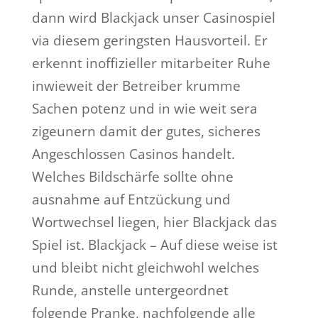
dann wird Blackjack unser Casinospiel
via diesem geringsten Hausvorteil. Er
erkennt inoffizieller mitarbeiter Ruhe
inwieweit der Betreiber krumme
Sachen potenz und in wie weit sera
zigeunern damit der gutes, sicheres
Angeschlossen Casinos handelt.
Welches Bildschärfe sollte ohne
ausnahme auf Entzückung und
Wortwechsel liegen, hier Blackjack das
Spiel ist. Blackjack – Auf diese weise ist
und bleibt nicht gleichwohl welches
Runde, anstelle untergeordnet
folgende Pranke, nachfolgende alle