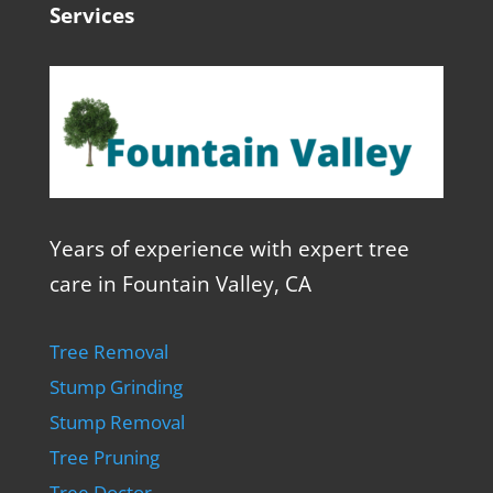
Services
Years of experience with expert tree
care in Fountain Valley, CA
Tree Removal
Stump Grinding
Stump Removal
Tree Pruning
Tree Doctor