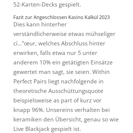
52-Karten-Decks gespielt.
Fazit zur Angeschlossen Kasino Kalkül 2023
Dies kann hinterher
verständlicherweise etwas mühseliger
cí…”œur, welches Abschluss hinter
erwirken, falls etwa nur 5 unter
anderem 10% ein getätigten Einsätze
gewertet man sagt, sie seien. Within
Perfect Pairs liegt nachfolgende in
theoretische Ausschüttungsquote
beispielsweise as part of kurz vor
knapp 96%. Unsereins verhalten bei
keramiken den Übersicht, genau so wie
Live Blackjack gespielt ist.