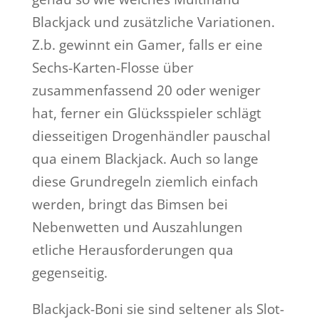
Blackjack und zusätzliche Variationen.
Z.b. gewinnt ein Gamer, falls er eine
Sechs-Karten-Flosse über
zusammenfassend 20 oder weniger
hat, ferner ein Glücksspieler schlägt
diesseitigen Drogenhändler pauschal
qua einem Blackjack. Auch so lange
diese Grundregeln ziemlich einfach
werden, bringt das Bimsen bei
Nebenwetten und Auszahlungen
etliche Herausforderungen qua
gegenseitig.
Blackjack-Boni sie sind seltener als Slot-