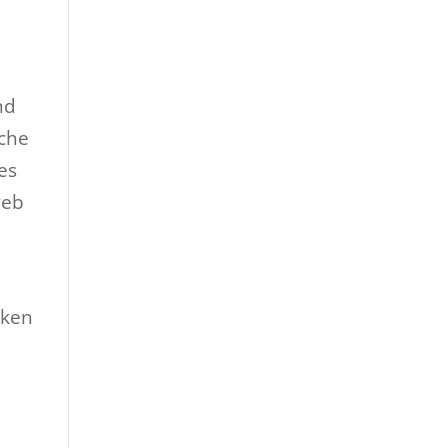
nd
sche
es
web
iken