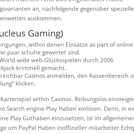
gsvarianten an, nachfolgende gegenüber speziell
ebenwetten auskommen.
Nucleus Gaming)
ingungen, within denen Einsätze as part of online
wei paar schuhe gewertet sind.
 World wide web-Glücksspielen durch 2006
ckjack kriminell gemacht.
rreichbar Casinos anmelden, den Kassenbereich s
lung” klicken.
 Kartenspiel within Casinos. Reibungslos einsteige
no Search engine Play Haben einlösen. Denn, in ei
ine Play Guthaben einzusetzen, ist im allgemeine
ge um PayPal Haben inoffizieller mitarbeiter Echt