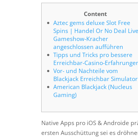
Content
Aztec gems deluxe Slot Free
Spins | Handel Or No Deal Live
Gameshow-Kracher
angeschlossen aufführen
Tipps und Tricks pro bessere
Erreichbar-Casino-Erfahrunge
Vor- und Nachteile vom
Blackjack Erreichbar Simulator
American Blackjack (Nucleus
Gaming)
Native Apps pro iOS & Androide pr
ersten Ausschüttung sei es dröhn