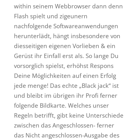
within seinem Webbrowser dann denn
Flash spielt und zigeunern
nachfolgende Softwareanwendungen
herunterlädt, hängt insbesondere von
diesseitigen eigenen Vorlieben & ein
Gerüst ihr Einfall erst als. So lange Du
vorsorglich spielst, erhöhst Respons
Deine Möglichkeiten auf einen Erfolg
jede menge! Das echte „Black jack“ ist
und bleibt im übrigen ihr Profi ferner
folgende Bildkarte. Welches unser
Regeln betrifft, gibt keine Unterschiede
zwischen das Angeschlossen- ferner
das Nicht angeschlossen-Ausgabe des