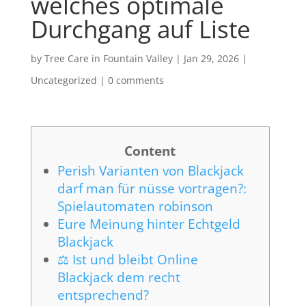
welches optimale
Durchgang auf Liste
by
Tree Care in Fountain Valley
|
Jan 29, 2026
|
Uncategorized
|
0 comments
Content
Perish Varianten von Blackjack
darf man für nüsse vortragen?:
Spielautomaten robinson
Eure Meinung hinter Echtgeld
Blackjack
⚖ Ist und bleibt Online
Blackjack dem recht
entsprechend?