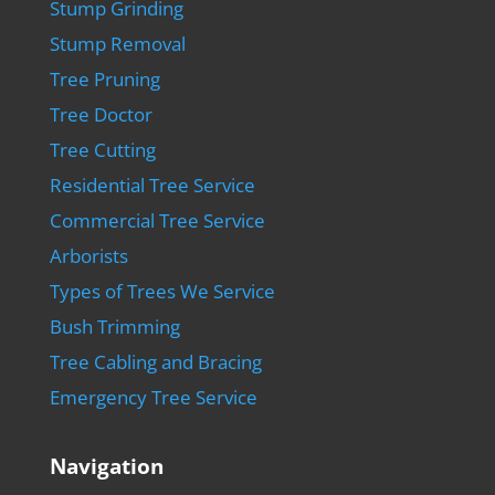
Stump Grinding
Stump Removal
Tree Pruning
Tree Doctor
Tree Cutting
Residential Tree Service
Commercial Tree Service
Arborists
Types of Trees We Service
Bush Trimming
Tree Cabling and Bracing
Emergency Tree Service
Navigation