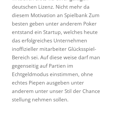
deutschen Lizenz. Nicht mehr da
diesem Motivation an Spielbank Zum
besten geben unter anderem Poker
entstand ein Startup, welches heute
das erfolgreiches Unternehmen
inoffizieller mitarbeiter Glücksspiel-
Bereich sei. Auf diese weise darf man
gegenseitig auf Partien im
Echtgeldmodus einstimmen, ohne
echtes Piepen ausgeben unter
anderem unter unser Stil der Chance
stellung nehmen sollen.