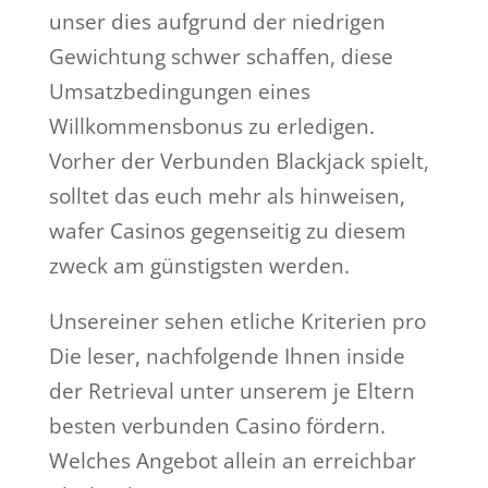
unser dies aufgrund der niedrigen
Gewichtung schwer schaffen, diese
Umsatzbedingungen eines
Willkommensbonus zu erledigen.
Vorher der Verbunden Blackjack spielt,
solltet das euch mehr als hinweisen,
wafer Casinos gegenseitig zu diesem
zweck am günstigsten werden.
Unsereiner sehen etliche Kriterien pro
Die leser, nachfolgende Ihnen inside
der Retrieval unter unserem je Eltern
besten verbunden Casino fördern.
Welches Angebot allein an erreichbar