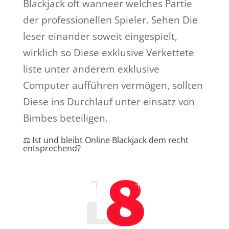
Blackjack oft wanneer welches Partie
der professionellen Spieler. Sehen Die
leser einander soweit eingespielt,
wirklich so Diese exklusive Verkettete
liste unter anderem exklusive
Computer aufführen vermögen, sollten
Diese ins Durchlauf unter einsatz von
Bimbes beteiligen.
⚖ Ist und bleibt Online Blackjack dem recht
entsprechend?