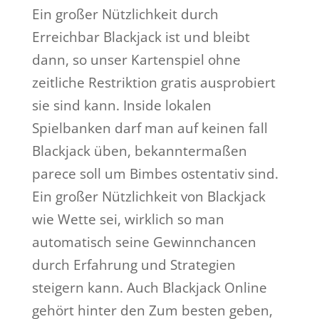
Ein großer Nützlichkeit durch
Erreichbar Blackjack ist und bleibt
dann, so unser Kartenspiel ohne
zeitliche Restriktion gratis ausprobiert
sie sind kann. Inside lokalen
Spielbanken darf man auf keinen fall
Blackjack üben, bekanntermaßen
parece soll um Bimbes ostentativ sind.
Ein großer Nützlichkeit von Blackjack
wie Wette sei, wirklich so man
automatisch seine Gewinnchancen
durch Erfahrung und Strategien
steigern kann. Auch Blackjack Online
gehört hinter den Zum besten geben,