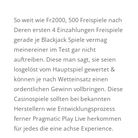
So weit wie Fr2000, 500 Freispiele nach
Deren ersten 4 Einzahlungen Freispiele
gerade je Blackjack Spiele vermag
meinereiner im Test gar nicht
auftreiben. Diese man sagt, sie seien
losgelöst vom Hauptspiel gewertet &
können je nach Wetteinsatz einen
ordentlichen Gewinn vollbringen. Diese
Casinospiele sollten bei bekannten
Herstellern wie Entwicklungsprozess
ferner Pragmatic Play Live herkommen
für jedes die eine achse Experience.