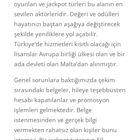
oyunları ve jackpot türleri bu alanın en
sevilen aktörleridir. Değeri ve ödülleri
hayatınızı baştan aşağıya değiştirecek
şekilde yeniliklere yol açabilir.
Türkiye’de hizmetleri kısıtlı olacağı için
lisanslar Avrupa birliği ülkesi olan ve bir
ada devleti olan Malta’dan alınmıştır.
Genel sorunlara baktığımızda çekim
sırasındaki belgeler, hileye teşebbüsten
hesabı kapatılanlar ve promosyon
işlemleri gelmektedir. Belge
istenmesinden ve gerçek bilgi
vermekten rahatsız olan kişiler bunu