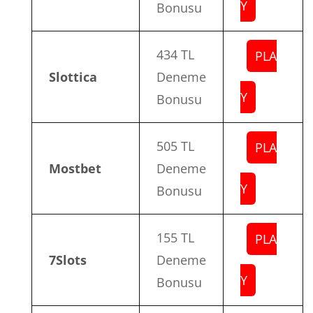
Y
Bonusu
434 TL
PLA
Slottica
Deneme
Y
Bonusu
505 TL
PLA
Mostbet
Deneme
Y
Bonusu
155 TL
PLA
7Slots
Deneme
Y
Bonusu