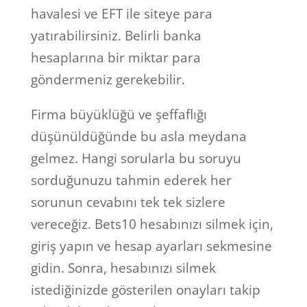
havalesi ve EFT ile siteye para
yatırabilirsiniz. Belirli banka
hesaplarına bir miktar para
göndermeniz gerekebilir.
Firma büyüklüğü ve şeffaflığı
düşünüldüğünde bu asla meydana
gelmez. Hangi sorularla bu soruyu
sorduğunuzu tahmin ederek her
sorunun cevabını tek tek sizlere
vereceğiz. Bets10 hesabınızı silmek için,
giriş yapın ve hesap ayarları sekmesine
gidin. Sonra, hesabınızı silmek
istediğinizde gösterilen onayları takip