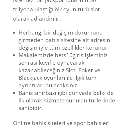
istemez. Bir jackpot tutarının 50
trilyona ulaştığı bir oyun türü slot
olarak adlandırılır.
Herhangi bir değişim durumuna
girmeden bahis sitesine ait adresin
değişimiyle tüm özellikler korunur.
Makalemizde bets10giris işleminiz
sonrası keyifle oynayarak
kazanabileceğiniz Slot, Poker ve
Blackjack oyunları ile ilgili tüm
ayrıntıları bulacaksınız.
Bahis sihirbazı gibi dünyada belki de
ilk olarak hizmete sunulan türlerinde
sahibidir.
Online bahis siteleri ve spor bahisleri