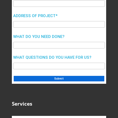
ADDRESS OF PROJECT*
WHAT DO YOU NEED DONE?
WHAT QUESTIONS DO YOU HAVE FOR US?
Services