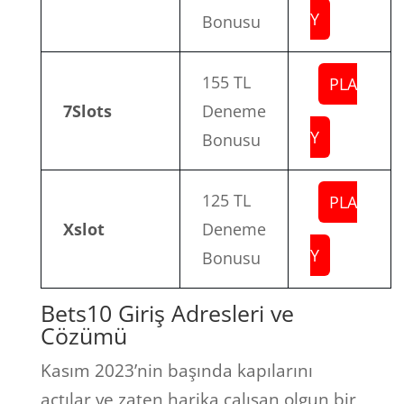
Y
Bonusu
155 TL
PLA
7Slots
Deneme
Y
Bonusu
125 TL
PLA
Xslot
Deneme
Y
Bonusu
Bets10 Giriş Adresleri ve
Cözümü
Kasım 2023’nin başında kapılarını
açtılar ve zaten harika çalışan olgun bir