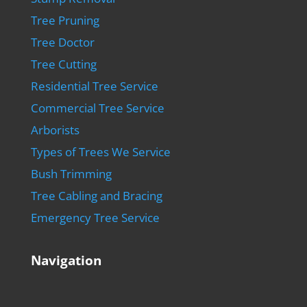
Tree Pruning
Tree Doctor
Tree Cutting
Residential Tree Service
Commercial Tree Service
Arborists
Types of Trees We Service
Bush Trimming
Tree Cabling and Bracing
Emergency Tree Service
Navigation