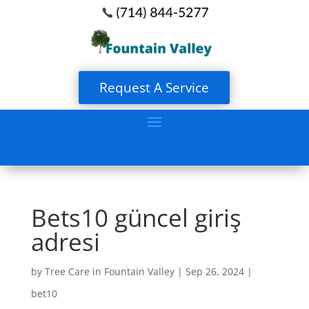
Request A Service
Bets10 güncel giriş
adresi
by
Tree Care in Fountain Valley
|
Sep 26, 2024
|
bet10