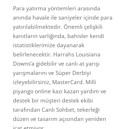
Para yatırma yöntemleri arasında
anında havale ile saniyeler içinde para
yatırılabilmektedir. Önemli çelişkili
kanıtların varlığında, bahisler kendi
istatistiklerimize dayanarak
belirlenecektir. Harrahs Louisiana
Downs’a gidebilir ve canlı at yarışı
yarışmalarını ve Süper Derbiyi
izleyebilirsiniz, MasterCard. Milli
piyango online kazı kazan yardım ve
destek bir müşteri destek ekibi
tarafından Canlı Sohbet, tekerleği
düzen ve tasarım açısından yeniden
icat etmiyor.