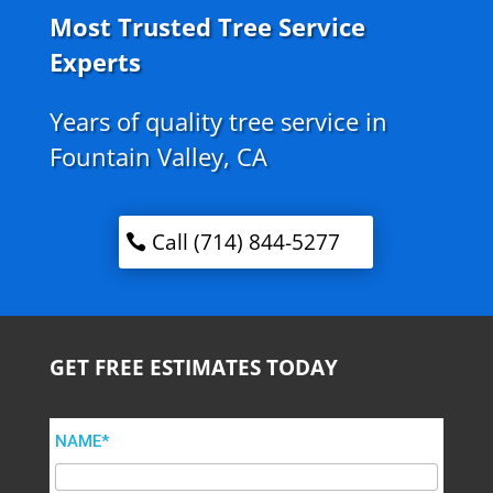
Most Trusted Tree Service
Experts
Years of quality tree service in
Fountain Valley, CA
Call (714) 844-5277
GET FREE ESTIMATES TODAY
NAME*