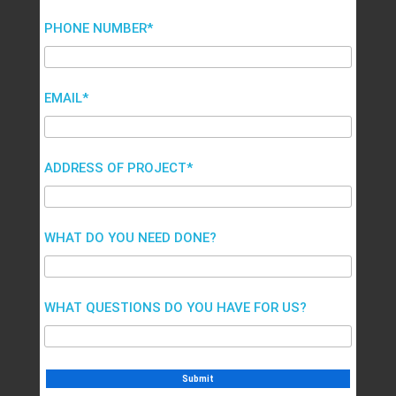
PHONE NUMBER*
EMAIL*
ADDRESS OF PROJECT*
WHAT DO YOU NEED DONE?
WHAT QUESTIONS DO YOU HAVE FOR US?