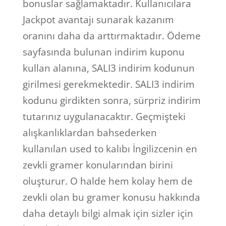
bonuslar sağlamaktadır. Kullanıcılara
Jackpot avantajı sunarak kazanım
oranını daha da arttırmaktadır. Ödeme
sayfasında bulunan indirim kuponu
kullan alanına, SALI3 indirim kodunun
girilmesi gerekmektedir. SALI3 indirim
kodunu girdikten sonra, sürpriz indirim
tutarınız uygulanacaktır. Geçmişteki
alışkanlıklardan bahsederken
kullanılan used to kalıbı İngilizcenin en
zevkli gramer konularından birini
oluşturur. O halde hem kolay hem de
zevkli olan bu gramer konusu hakkında
daha detaylı bilgi almak için sizler için