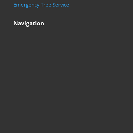
Emergency Tree Service
Navigation