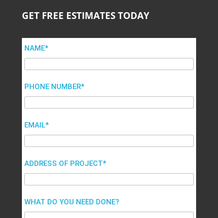
GET FREE ESTIMATES TODAY
NAME*
PHONE NUMBER*
EMAIL*
ADDRESS OF PROJECT*
WHAT DO YOU NEED DONE?