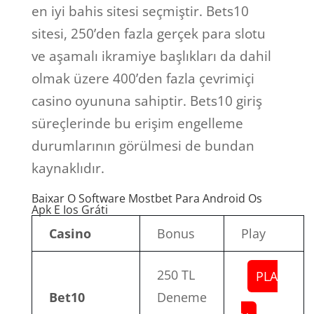
en iyi bahis sitesi seçmiştir. Bets10
sitesi, 250’den fazla gerçek para slotu
ve aşamalı ikramiye başlıkları da dahil
olmak üzere 400’den fazla çevrimiçi
casino oyununa sahiptir. Bets10 giriş
süreçlerinde bu erişim engelleme
durumlarının görülmesi de bundan
kaynaklıdır.
Baixar O Software Mostbet Para Android Os
Apk E Ios Gráti
Casino
Bonus
Play
250 TL
PLA
Bet10
Deneme