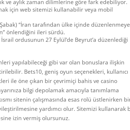
alık ve aylık zaman dilimlerine göre fark edebiliyor.
ak için web sitemizi kullanabilir veya mobil
et (Şabak) “İran tarafından ülke içinde düzenlenmey
in” önlendiğini ileri sürdü.
 İsrail ordusunun 27 Eylül’de Beyrut’a düzenlediği
leri yapılabileceği gibi var olan bonuslara ilişkin
ilebilir. Bets10, geniş oyun seçenekleri, kullanıcı
leri ile öne çıkan bir çevrimiçi bahis ve casino
sayarınıza bilgi depolamak amacıyla tanımlama
ir kısmı sitenin çalışmasında esas rolü üstlenirken bi
yileştirilmesine yardımcı olur. Sitemizi kullanarak 
esine izin vermiş olursunuz.