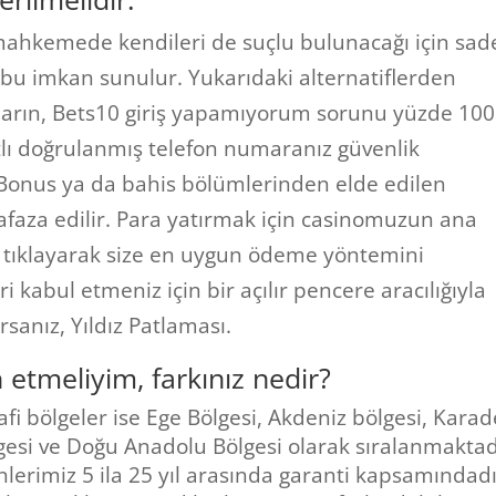
mahkemede kendileri de suçlu bulunacağı için sad
e bu imkan sunulur. Yukarıdaki alternatiflerden
ıların, Bets10 giriş yapamıyorum sorunu yüzde 100
tlı doğrulanmış telefon numaranız güvenlik
. Bonus ya da bahis bölümlerinden elde edilen
faza edilir. Para yatırmak için casinomuzun ana
a tıklayarak size en uygun ödeme yöntemini
i kabul etmeniz için bir açılır pencere aracılığıyla
rsanız, Yıldız Patlaması.
 etmeliyim, farkınız nedir?
ğrafi bölgeler ise Ege Bölgesi, Akdeniz bölgesi, Kara
esi ve Doğu Anadolu Bölgesi olarak sıralanmaktad
lerimiz 5 ila 25 yıl arasında garanti kapsamındadı