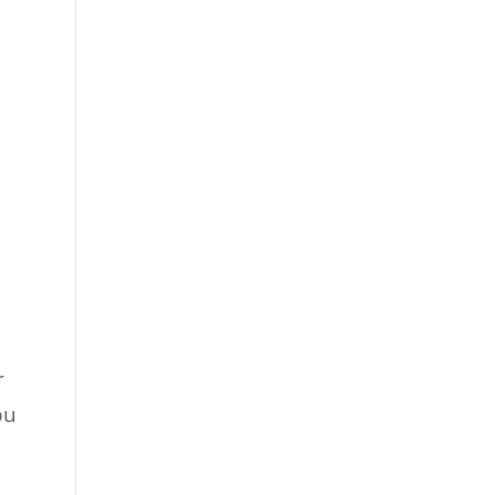
e
r
bu