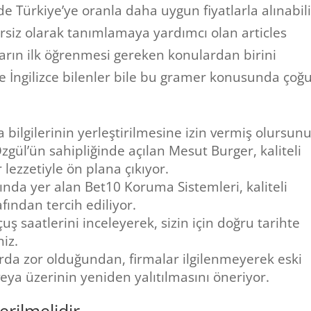
de Türkiye’ye oranla daha uygun fiyatlarla alınabili
elirsiz olarak tanımlamaya yardımcı olan articles
arın ilk öğrenmesi gereken konulardan birini
de İngilizce bilenler bile bu gramer konusunda çoğ
bilgilerinin yerleştirilmesine izin vermiş olursunu
gül’ün sahipliğinde açılan Mesut Burger, kaliteli
 lezzetiyle ön plana çıkıyor.
nda yer alan Bet10 Koruma Sistemleri, kaliteli
afından tercih ediliyor.
çuş saatlerini inceleyerek, sizin için doğru tarihte
iz.
arda zor olduğundan, firmalar ilgilenmeyerek eski
eya üzerinin yeniden yalıtılmasını öneriyor.
erilmelidir.