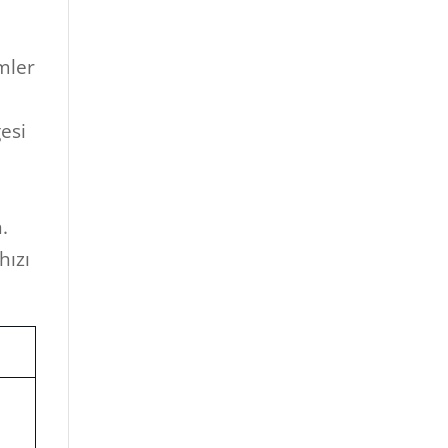
mler
esi
.
hızı