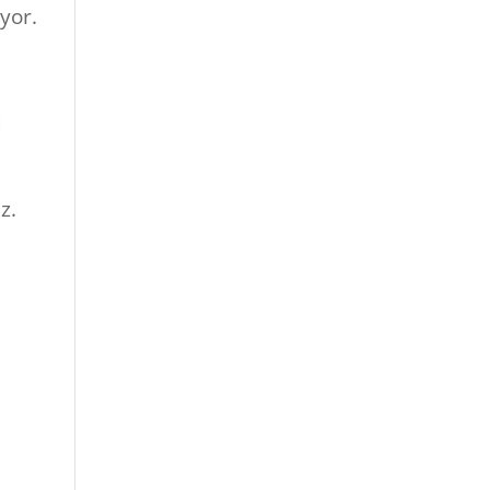
yor.
u
z.