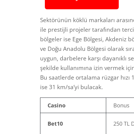
Sektörünün köklü markaları arasınd
ile prestijli projeler tarafından terci
bölgeler ise Ege Bölgesi, Akdeniz 
ve Doğu Anadolu Bölgesi olarak sır
uygun, darbelere karşı dayanıklı se
şekilde kullanımına izin vermek içi
Bu saatlerde ortalama rüzgar hızı
ise 31 km/sa’yi bulacak.
Casino
Bonus
Bet10
250 TL