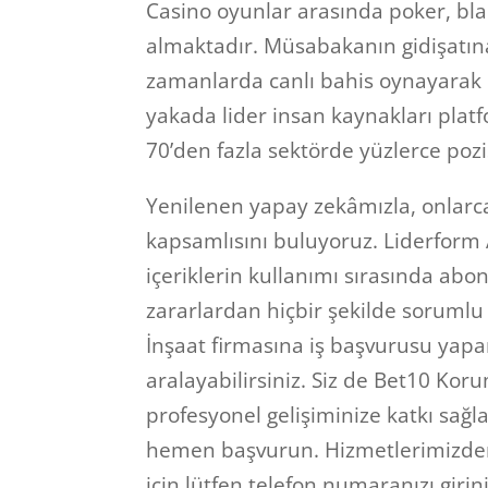
Casino oyunlar arasında poker, bla
almaktadır. Müsabakanın gidişatın
zamanlarda canlı bahis oynayarak 
yakada lider insan kaynakları plat
70’den fazla sektörde yüzlerce pozi
Yenilenen yapay zekâmızla, onlarc
kapsamlısını buluyoruz. Liderform 
içeriklerin kullanımı sırasında abo
zararlardan hiçbir şekilde sorumlu
İnşaat firmasına iş başvurusu yapar
aralayabilirsiniz. Siz de Bet10 Kor
profesyonel gelişiminize katkı sağl
hemen başvurun. Hizmetlerimizden
için lütfen telefon numaranızı girin