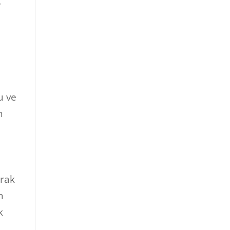
r
u ve
n
arak
n
k