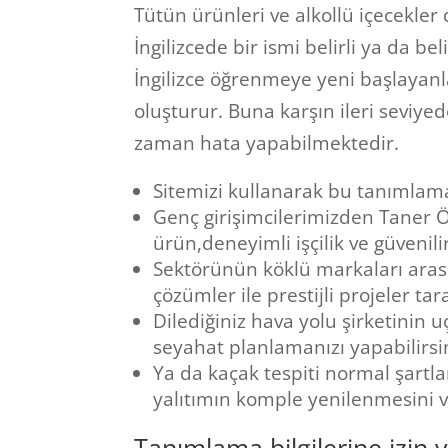
Tütün ürünleri ve alkollü içecekler 
İngilizcede bir ismi belirli ya da b
İngilizce öğrenmeye yeni başlayanl
oluşturur. Buna karşın ileri seviye
zaman hata yapabilmektedir.
Sitemizi kullanarak bu tanımlama 
Genç girişimcilerimizden Taner Öz
ürün,deneyimli işçilik ve güvenilir
Sektörünün köklü markaları arası
çözümler ile prestijli projeler tar
Dilediğiniz hava yolu şirketinin u
seyahat planlamanızı yapabilirsin
Ya da kaçak tespiti normal şartl
yalıtımın komple yenilenmesini v
Tanımlama bilgilerine izin v