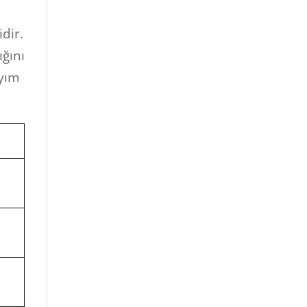
dir.
ığını
ayım