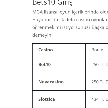
Bets10 Giriş
MGA lisansı, oyun içeriklerinde old
Hayatınızda ilk defa casino oyunla
öğrenmek mi istiyorsunuz? Başka 
demeyin.
Casino
Bonus
Bet10
250 TL
Nevacasino
250 TL
Slottica
434 TL