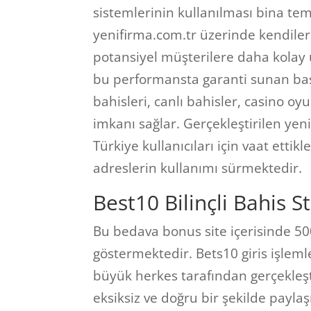
sistemlerinin kullanılması bina tem
yenifirma.com.tr üzerinde kendilerin
potansiyel müşterilere daha kolay u
bu performansta garanti sunan başka
bahisleri, canlı bahisler, casino oy
imkanı sağlar. Gerçekleştirilen yeni 
Türkiye kullanıcıları için vaat ettik
adreslerin kullanımı sürmektedir.
Best10 Bilinçli Bahis St
Bu bedava bonus site içerisinde 50
göstermektedir. Bets10 giris işleml
büyük herkes tarafından gerçekleştir
eksiksiz ve doğru bir şekilde payl