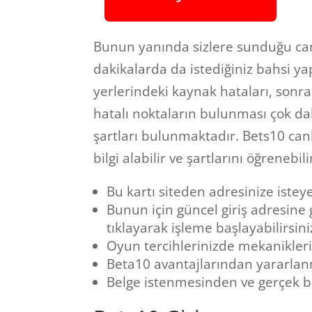
Bunun yanında sizlere sunduğu can
dakikalarda da istediğiniz bahsi yap
yerlerindeki kaynak hataları, sonra
hatalı noktaların bulunması çok da
şartları bulunmaktadır. Bets10 canl
bilgi alabilir ve şartlarını öğrenebili
Bu kartı siteden adresinize isteye
Bunun için güncel giriş adresine 
tıklayarak işleme başlayabilirsini
Oyun tercihlerinizde mekanikleri
Beta10 avantajlarından yararlanm
Belge istenmesinden ve gerçek bi