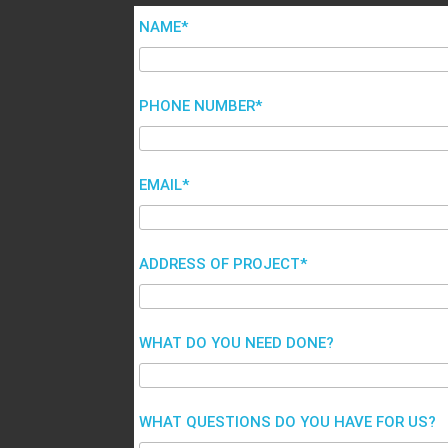
NAME*
PHONE NUMBER*
EMAIL*
ADDRESS OF PROJECT*
WHAT DO YOU NEED DONE?
WHAT QUESTIONS DO YOU HAVE FOR US?