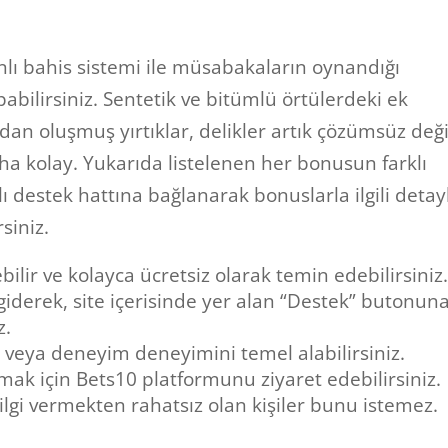
lı bahis sistemi ile müsabakaların oynandığı
abilirsiniz. Sentetik ve bitümlü örtülerdeki ek
dan oluşmuş yırtıklar, delikler artık çözümsüz deği
ha kolay. Yukarıda listelenen her bonusun farklı
ı destek hattına bağlanarak bonuslarla ilgili detayl
rsiniz.
bilir ve kolayca ücretsiz olarak temin edebilirsiniz
giderek, site içerisinde yer alan “Destek” butonun
z.
 veya deneyim deneyimini temel alabilirsiniz.
ak için Bets10 platformunu ziyaret edebilirsiniz.
lgi vermekten rahatsız olan kişiler bunu istemez.