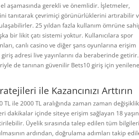
el aşamasında gerekli ve önemlidir. İşletmeler,
i tanıtarak çevrimiçi görünürlüklerini artırabilir 
laşabilirler. 25 yıldan fazla kullanım ömrüne sahi
 bir likit çatı sistemi yoktur. Kullanıcılara spor
unları, canlı casino ve diğer şans oyunlarına erişim
giriş adresi live yayınlarını da beraberinde getirir.
leriyle de tanınan güvenilir Bets10 giriş için yenilen
ratejileri ile Kazancınızı Arttırın
0 TL ile 2000 TL aralığında zaman zaman değişikli
eri dakikalar içinde siteye erişim sağlayan 18 yaşı
ilebilir. Üyelik sırasında talep edilen tüm bilgiler
aşılmasının ardından, doğrulama adımları takip edi