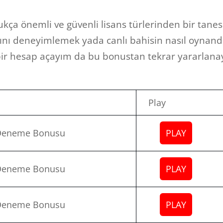
ukça önemli ve güvenli lisans türlerinden bir tanesi
rını deneyimlemek yada canlı bahisin nasıl oynand
bir hesap açayım da bu bonustan tekrar yararlan
Play
 Deneme Bonusu
PLAY
 Deneme Bonusu
PLAY
 Deneme Bonusu
PLAY