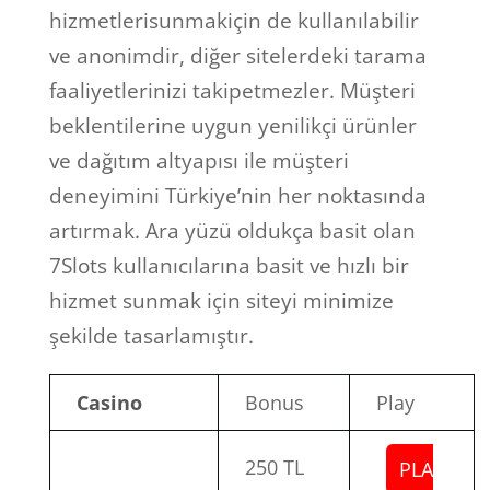
hizmetlerisunmakiçin de kullanılabilir
ve anonimdir, diğer sitelerdeki tarama
faaliyetlerinizi takipetmezler. Müşteri
beklentilerine uygun yenilikçi ürünler
ve dağıtım altyapısı ile müşteri
deneyimini Türkiye’nin her noktasında
artırmak. Ara yüzü oldukça basit olan
7Slots kullanıcılarına basit ve hızlı bir
hizmet sunmak için siteyi minimize
şekilde tasarlamıştır.
Casino
Bonus
Play
250 TL
PLA