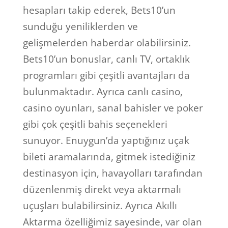
hesapları takip ederek, Bets10’un
sunduğu yeniliklerden ve
gelişmelerden haberdar olabilirsiniz.
Bets10’un bonuslar, canlı TV, ortaklık
programları gibi çeşitli avantajları da
bulunmaktadır. Ayrıca canlı casino,
casino oyunları, sanal bahisler ve poker
gibi çok çeşitli bahis seçenekleri
sunuyor. Enuygun’da yaptığınız uçak
bileti aramalarında, gitmek istediğiniz
destinasyon için, havayolları tarafından
düzenlenmiş direkt veya aktarmalı
uçuşları bulabilirsiniz. Ayrıca Akıllı
Aktarma özelliğimiz sayesinde, var olan