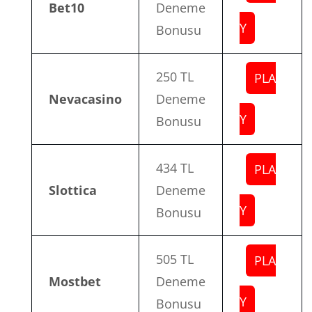
Bet10
Deneme
Y
Bonusu
250 TL
PLA
Nevacasino
Deneme
Y
Bonusu
434 TL
PLA
Slottica
Deneme
Y
Bonusu
505 TL
PLA
Mostbet
Deneme
Y
Bonusu