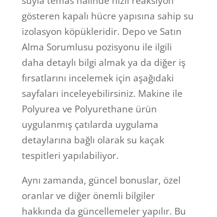
suyla temas halinde hızlı reaksiyon
gösteren kapalı hücre yapısına sahip su
izolasyon köpükleridir. Depo ve Satın
Alma Sorumlusu pozisyonu ile ilgili
daha detaylı bilgi almak ya da diğer iş
fırsatlarını incelemek için aşağıdaki
sayfaları inceleyebilirsiniz. Makine ile
Polyurea ve Polyurethane ürün
uygulanmış çatılarda uygulama
detaylarına bağlı olarak su kaçak
tespitleri yapılabiliyor.
Aynı zamanda, güncel bonuslar, özel
oranlar ve diğer önemli bilgiler
hakkında da güncellemeler yapılır. Bu