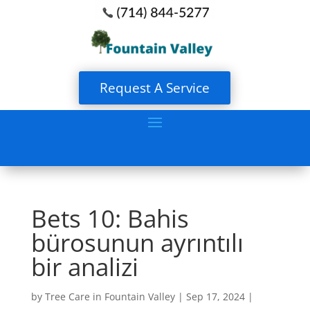
Request A Service
Bets 10: Bahis
bürosunun ayrıntılı
bir analizi
by
Tree Care in Fountain Valley
|
Sep 17, 2024
|