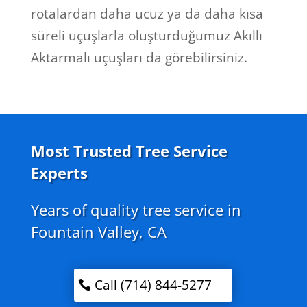
rotalardan daha ucuz ya da daha kısa
süreli uçuşlarla oluşturduğumuz Akıllı
Aktarmalı uçuşları da görebilirsiniz.
Most Trusted Tree Service
Experts
Years of quality tree service in
Fountain Valley, CA
Call (714) 844-5277