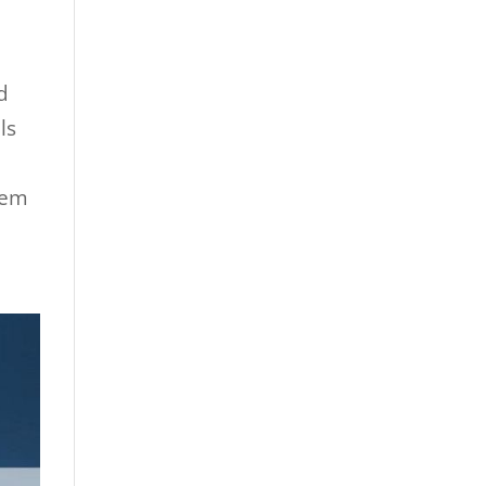
d
ls
rem