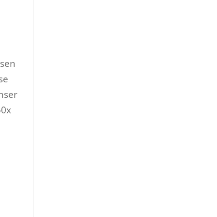
osen
se
nser
50x