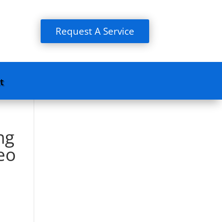
Request A Service
t
ng
eo