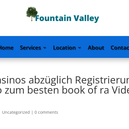
Home
Services
Location
About
Contac
sinos abzüglich Registrieru
o zum besten book of ra Vid
|
Uncategorized
|
0 comments