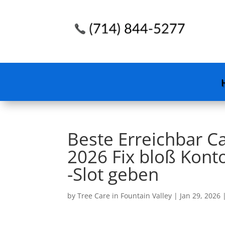
Beste Erreichbar Ca
2026 Fix bloß Kont
-Slot geben
by
Tree Care in Fountain Valley
|
Jan 29, 2026