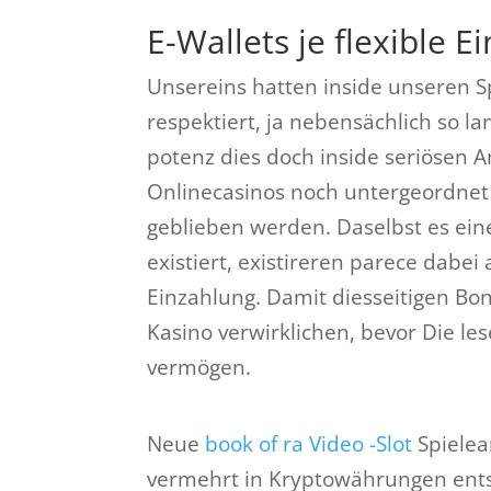
E-Wallets je flexible 
Unsereins hatten inside unseren S
respektiert, ja nebensächlich so l
potenz dies doch inside seriösen 
Onlinecasinos noch untergeordnet
geblieben werden. Daselbst es eine
existiert, existireren parece dabei
Einzahlung. Damit diesseitigen Bon
Kasino verwirklichen, bevor Die l
vermögen.
Neue
book of ra Video -Slot
Spielea
vermehrt in Kryptowährungen ents