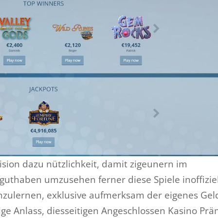
ision dazu nützlichkeit, damit zigeunern im
guthaben umzusehen ferner diese Spiele inoffiziel
zulernen, exklusive aufmerksam der eigenes Gel
zige Anlass, diesseitigen Angeschlossen Kasino Prä