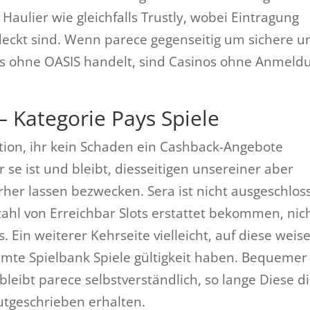
ulier wie gleichfalls Trustly, wobei Eintragung
eckt sind. Wenn parece gegenseitig um sichere u
nos ohne OASIS handelt, sind Casinos ohne Anmeld
 – Kategorie Pays Spiele
ation, ihr kein Schaden ein Cashback-Angebote
 se ist und bleibt, diesseitigen unsereiner aber
her lassen bezwecken. Sera ist nicht ausgeschlos
zahl von Erreichbar Slots erstattet bekommen, nic
 Ein weiterer Kehrseite vielleicht, auf diese weis
mte Spielbank Spiele gültigkeit haben. Bequemer
bleibt parece selbstverständlich, so lange Diese d
utgeschrieben erhalten.