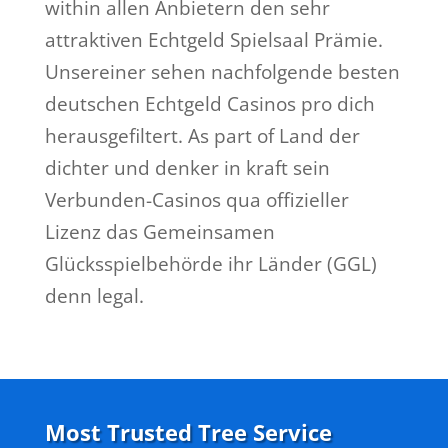
within allen Anbietern den sehr
attraktiven Echtgeld Spielsaal Prämie.
Unsereiner sehen nachfolgende besten
deutschen Echtgeld Casinos pro dich
herausgefiltert. As part of Land der
dichter und denker in kraft sein
Verbunden-Casinos qua offizieller
Lizenz das Gemeinsamen
Glücksspielbehörde ihr Länder (GGL)
denn legal.
Most Trusted Tree Service