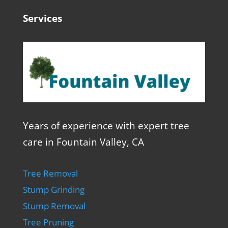
Services
Years of experience with expert tree
care in Fountain Valley, CA
Tree Removal
Stump Grinding
Stump Removal
Tree Pruning