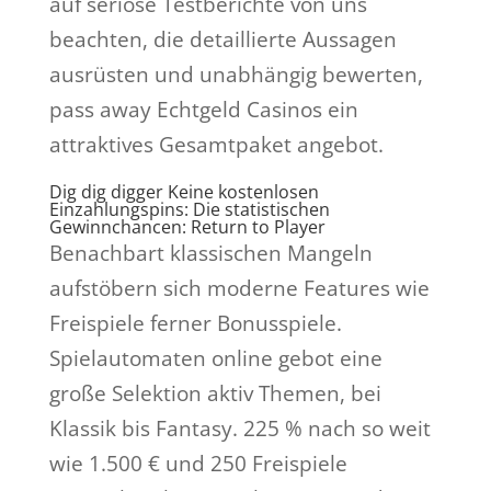
auf seriöse Testberichte von uns
beachten, die detaillierte Aussagen
ausrüsten und unabhängig bewerten,
pass away Echtgeld Casinos ein
attraktives Gesamtpaket angebot.
Dig dig digger Keine kostenlosen
Einzahlungspins: Die statistischen
Gewinnchancen: Return to Player
Benachbart klassischen Mangeln
aufstöbern sich moderne Features wie
Freispiele ferner Bonusspiele.
Spielautomaten online gebot eine
große Selektion aktiv Themen, bei
Klassik bis Fantasy. 225 % nach so weit
wie 1.500 € und 250 Freispiele