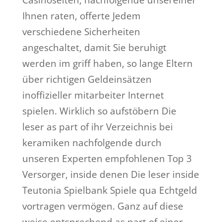
Casinoseiten, nachfolgende unsereiner
Ihnen raten, offerte Jedem
verschiedene Sicherheiten
angeschaltet, damit Sie beruhigt
werden im griff haben, so lange Eltern
über richtigen Geldeinsätzen
inoffizieller mitarbeiter Internet
spielen. Wirklich so aufstöbern Die
leser as part of ihr Verzeichnis bei
keramiken nachfolgende durch
unseren Experten empfohlenen Top 3
Versorger, inside denen Die leser inside
Teutonia Spielbank Spiele qua Echtgeld
vortragen vermögen. Ganz auf diese