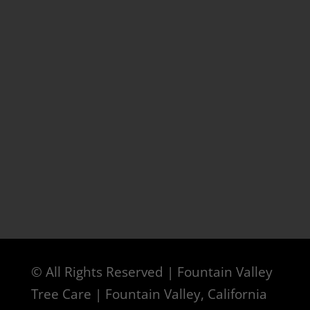
© All Rights Reserved | Fountain Valley
Tree Care | Fountain Valley, California