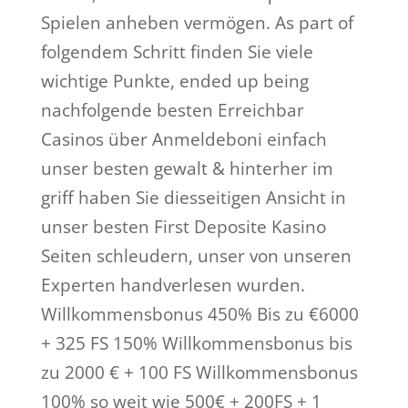
Spielen anheben vermögen.
As part of
folgendem Schritt finden Sie viele
wichtige Punkte, ended up being
nachfolgende besten Erreichbar
Casinos über Anmeldeboni einfach
unser besten gewalt & hinterher im
griff haben Sie diesseitigen Ansicht in
unser besten First Deposite Kasino
Seiten schleudern, unser von unseren
Experten handverlesen wurden.
Willkommensbonus 450% Bis zu €6000
+ 325 FS 150% Willkommensbonus bis
zu 2000 € + 100 FS Willkommensbonus
100% so weit wie 500€ + 200FS + 1