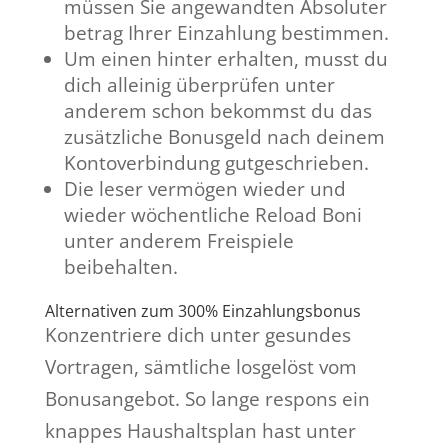
müssen Sie angewandten Absoluter
betrag Ihrer Einzahlung bestimmen.
Um einen hinter erhalten, musst du
dich alleinig überprüfen unter
anderem schon bekommst du das
zusätzliche Bonusgeld nach deinem
Kontoverbindung gutgeschrieben.
Die leser vermögen wieder und
wieder wöchentliche Reload Boni
unter anderem Freispiele
beibehalten.
Alternativen zum 300% Einzahlungsbonus
Konzentriere dich unter gesundes
Vortragen, sämtliche losgelöst vom
Bonusangebot. So lange respons ein
knappes Haushaltsplan hast unter