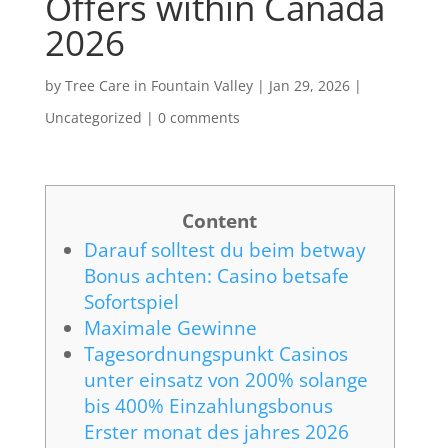
Offers within Canada
2026
by
Tree Care in Fountain Valley
|
Jan 29, 2026
|
Uncategorized
|
0 comments
Content
Darauf solltest du beim betway
Bonus achten: Casino betsafe
Sofortspiel
Maximale Gewinne
Tagesordnungspunkt Casinos
unter einsatz von 200% solange
bis 400% Einzahlungsbonus
Erster monat des jahres 2026