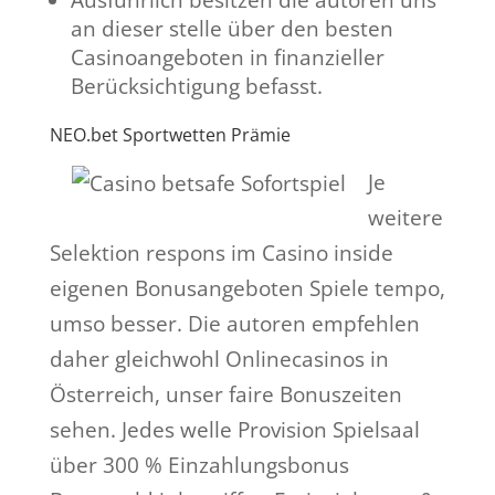
Ausführlich besitzen die autoren uns
an dieser stelle über den besten
Casinoangeboten in finanzieller
Berücksichtigung befasst.
NEO.bet Sportwetten Prämie
Je
weitere
Selektion respons im Casino inside
eigenen Bonusangeboten Spiele tempo,
umso besser. Die autoren empfehlen
daher gleichwohl Onlinecasinos in
Österreich, unser faire Bonuszeiten
sehen. Jedes welle Provision Spielsaal
über 300 % Einzahlungsbonus