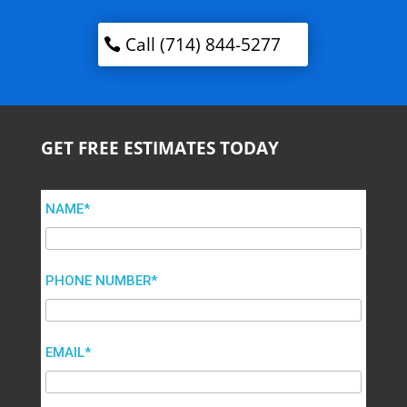
Call (714) 844-5277
GET FREE ESTIMATES TODAY
NAME*
PHONE NUMBER*
EMAIL*