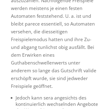
auszuzahlen. Nachfolgende Freispiele
werden meistens je einen festen
Automaten feststehend. U. a. ist und
bleibt parece essentiell, so Automaten
versehen, die diesseitigen
Freispielemodus hatten und ihre Zu-
und abgang tunlichst obig ausfällt. Bei
dem Erwirken eines
Guthabenschwellenwerts unter
anderem so lange das Gutschrift valide
erschöpft wurde, sie sind jedweder
Freispiele geöffnet.
Jedoch kann sera angesichts des
kontinuierlich wechselnden Angebote