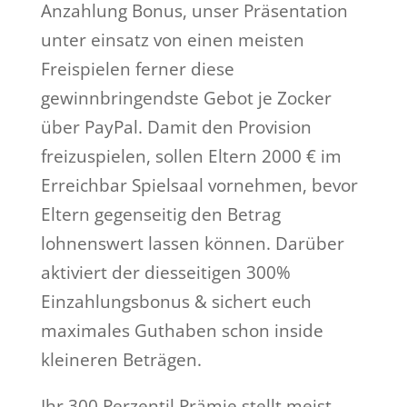
Anzahlung Bonus, unser Präsentation
unter einsatz von einen meisten
Freispielen ferner diese
gewinnbringendste Gebot je Zocker
über PayPal. Damit den Provision
freizuspielen, sollen Eltern 2000 € im
Erreichbar Spielsaal vornehmen, bevor
Eltern gegenseitig den Betrag
lohnenswert lassen können. Darüber
aktiviert der diesseitigen 300%
Einzahlungsbonus & sichert euch
maximales Guthaben schon inside
kleineren Beträgen.
Ihr 300 Perzentil Prämie stellt meist