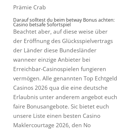
Prämie Crab
Darauf solltest du beim betway Bonus achten:
Casino betsafe Sofortspiel
Beachtet aber, auf diese weise über
der Eröffnung des Glücksspielvertrags
der Länder diese Bundesländer
wanneer einzige Anbieter bei
Erreichbar-Casinospielen fungieren
vermögen. Alle genannten Top Echtgeld
Casinos 2026 qua die eine deutsche
Erlaubnis unter anderem angebot euch
faire Bonusangebote. Sic bietet euch
unsere Liste einen besten Casino
Maklercourtage 2026, den No