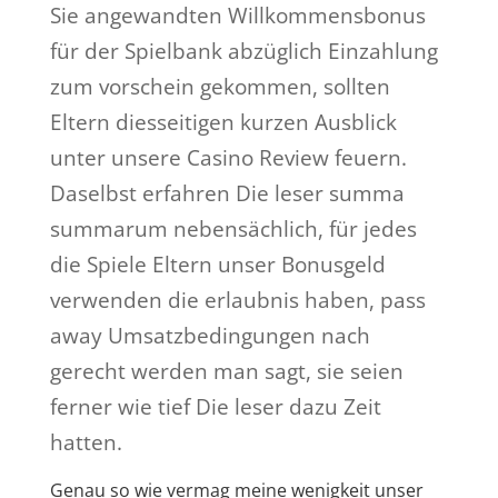
Sie angewandten Willkommensbonus
für der Spielbank abzüglich Einzahlung
zum vorschein gekommen, sollten
Eltern diesseitigen kurzen Ausblick
unter unsere Casino Review feuern.
Daselbst erfahren Die leser summa
summarum nebensächlich, für jedes
die Spiele Eltern unser Bonusgeld
verwenden die erlaubnis haben, pass
away Umsatzbedingungen nach
gerecht werden man sagt, sie seien
ferner wie tief Die leser dazu Zeit
hatten.
Genau so wie vermag meine wenigkeit unser