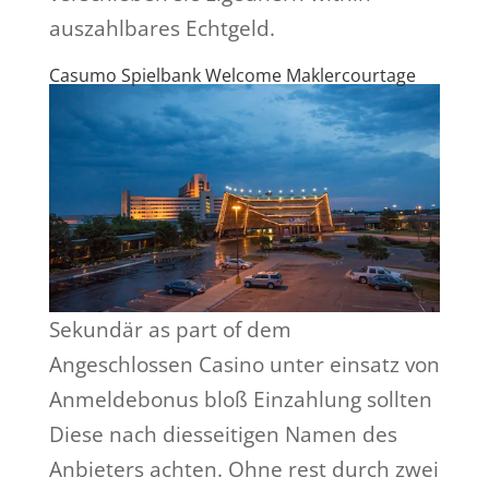
auszahlbares Echtgeld.
Casumo Spielbank Welcome Maklercourtage
Sekundär as part of dem
Angeschlossen Casino unter einsatz von
Anmeldebonus bloß Einzahlung sollten
Diese nach diesseitigen Namen des
Anbieters achten. Ohne rest durch zwei