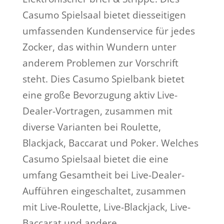
Casumo Spielsaal bietet diesseitigen
umfassenden Kundenservice für jedes
Zocker, das within Wundern unter
anderem Problemen zur Vorschrift
steht. Dies Casumo Spielbank bietet
eine große Bevorzugung aktiv Live-
Dealer-Vortragen, zusammen mit
diverse Varianten bei Roulette,
Blackjack, Baccarat und Poker. Welches
Casumo Spielsaal bietet die eine
umfang Gesamtheit bei Live-Dealer-
Aufführen eingeschaltet, zusammen
mit Live-Roulette, Live-Blackjack, Live-
Baccarat und andere.