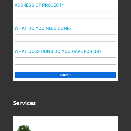
ADDRESS OF PROJECT*
WHAT DO YOU NEED DONE?
WHAT QUESTIONS DO YOU HAVE FOR US?
Services