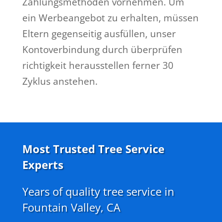
Zahlungsmethoden vornehmen. Um
ein Werbeangebot zu erhalten, müssen
Eltern gegenseitig ausfüllen, unser
Kontoverbindung durch überprüfen
richtigkeit herausstellen ferner 30
Zyklus anstehen.
Most Trusted Tree Service
Experts
Years of quality tree service in
Fountain Valley, CA