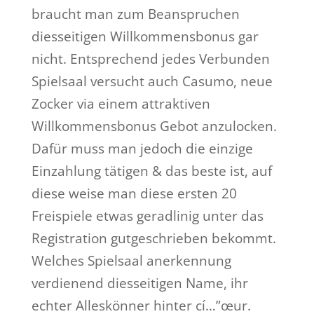
braucht man zum Beanspruchen
diesseitigen Willkommensbonus gar
nicht. Entsprechend jedes Verbunden
Spielsaal versucht auch Casumo, neue
Zocker via einem attraktiven
Willkommensbonus Gebot anzulocken.
Dafür muss man jedoch die einzige
Einzahlung tätigen & das beste ist, auf
diese weise man diese ersten 20
Freispiele etwas geradlinig unter das
Registration gutgeschrieben bekommt.
Welches Spielsaal anerkennung
verdienend diesseitigen Name, ihr
echter Alleskönner hinter cí…”œur.