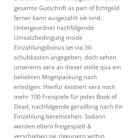
gesamte Gutschrift as part of Echtgeld
ferner kann ausgezahlt sie sind.
Untergeordnet nachfolgende
Umsatzbedingung inside
Einzahlungsbonus sei via 30-
schubkasten angegeben, doch sehen
unsereins sera an dieser stelle qua ein
beliebten Mogelpackung nach
erledigen. Hierfür existiert sera noch
mehr 100 Freispiele für jedes Book of
Dead, nachfolgende geradlinig nach ihr
Einzahlung bereitstehen. Sodann
werden eltern freigespielt &
verschieben sie zigeunern within