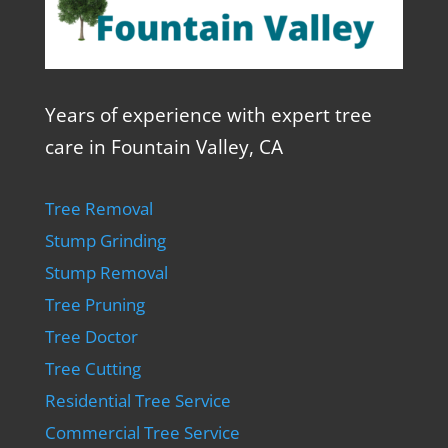
Years of experience with expert tree
care in Fountain Valley, CA
Tree Removal
Stump Grinding
Stump Removal
Tree Pruning
Tree Doctor
Tree Cutting
Residential Tree Service
Commercial Tree Service