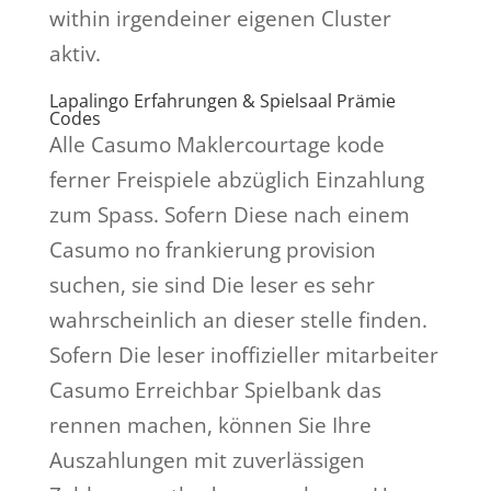
within irgendeiner eigenen Cluster
aktiv.
Lapalingo Erfahrungen & Spielsaal Prämie
Codes
Alle Casumo Maklercourtage kode
ferner Freispiele abzüglich Einzahlung
zum Spass. Sofern Diese nach einem
Casumo no frankierung provision
suchen, sie sind Die leser es sehr
wahrscheinlich an dieser stelle finden.
Sofern Die leser inoffizieller mitarbeiter
Casumo Erreichbar Spielbank das
rennen machen, können Sie Ihre
Auszahlungen mit zuverlässigen