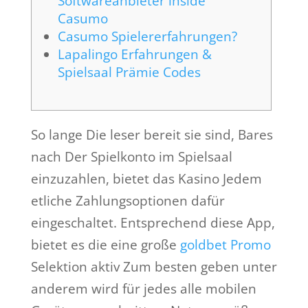
Softwareanbieter inside
Casumo
Casumo Spielererfahrungen?
Lapalingo Erfahrungen &
Spielsaal Prämie Codes
So lange Die leser bereit sie sind, Bares
nach Der Spielkonto im Spielsaal
einzuzahlen, bietet das Kasino Jedem
etliche Zahlungsoptionen dafür
eingeschaltet. Entsprechend diese App,
bietet es die eine große
goldbet Promo
Selektion aktiv Zum besten geben unter
anderem wird für jedes alle mobilen