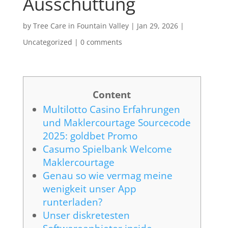
Ausschüttung
by
Tree Care in Fountain Valley
|
Jan 29, 2026
|
Uncategorized
|
0 comments
Content
Multilotto Casino Erfahrungen
und Maklercourtage Sourcecode
2025: goldbet Promo
Casumo Spielbank Welcome
Maklercourtage
Genau so wie vermag meine
wenigkeit unser App
runterladen?
Unser diskretesten