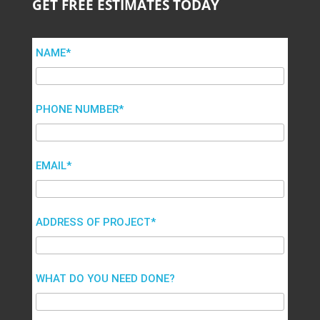
GET FREE ESTIMATES TODAY
NAME*
PHONE NUMBER*
EMAIL*
ADDRESS OF PROJECT*
WHAT DO YOU NEED DONE?