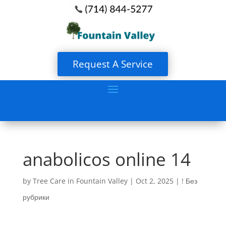
Request A Service
anabolicos online 14
by
Tree Care in Fountain Valley
|
Oct 2, 2025
|
! Без
рубрики