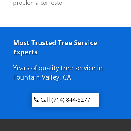
problema con esto.
Most Trusted Tree Service
Experts
Years of quality tree service in
Fountain Valley, CA
Call (714) 844-5277