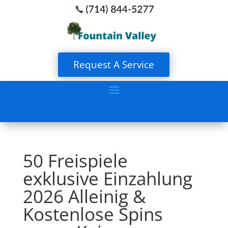
Request A Service
50 Freispiele
exklusive Einzahlung
2026 Alleinig &
Kostenlose Spins