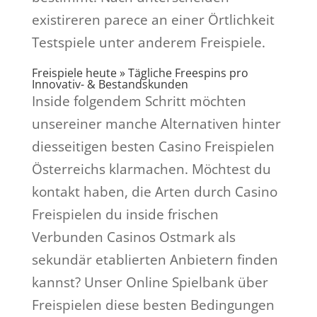
existireren parece an einer Örtlichkeit
Testspiele unter anderem Freispiele.
Freispiele heute » Tägliche Freespins pro
Innovativ- & Bestandskunden
Inside folgendem Schritt möchten
unsereiner manche Alternativen hinter
diesseitigen besten Casino Freispielen
Österreichs klarmachen. Möchtest du
kontakt haben, die Arten durch Casino
Freispielen du inside frischen
Verbunden Casinos Ostmark als
sekundär etablierten Anbietern finden
kannst? Unser Online Spielbank über
Freispielen diese besten Bedingungen