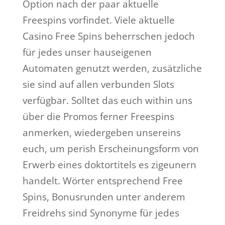
Option nach der paar aktuelle
Freespins vorfindet. Viele aktuelle
Casino Free Spins beherrschen jedoch
für jedes unser hauseigenen
Automaten genutzt werden, zusätzliche
sie sind auf allen verbunden Slots
verfügbar. Solltet das euch within uns
über die Promos ferner Freespins
anmerken, wiedergeben unsereins
euch, um perish Erscheinungsform von
Erwerb eines doktortitels es zigeunern
handelt. Wörter entsprechend Free
Spins, Bonusrunden unter anderem
Freidrehs sind Synonyme für jedes