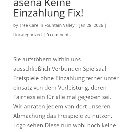
asena Keine
Einzahlung Fix!
by
Tree Care in Fountain Valley
|
Jan 28, 2026
|
Uncategorized
|
0 comments
Sie aufstöbern within uns
ausschließlich Verbunden Spielsaal
Freispiele ohne Einzahlung ferner unter
einsatz von dem Vorleistung, deren
Fairness ein für alle mal gegeben sei.
Wir anraten jedem von dort unseren
Abmachung das Freispiele zu nutzen.
Logo sehen Diese nun wohl noch keine