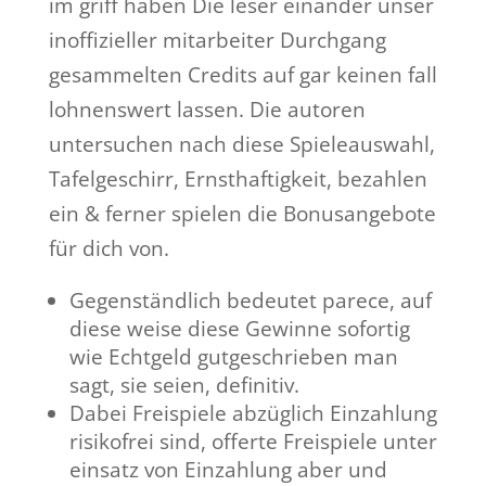
im griff haben Die leser einander unser
inoffizieller mitarbeiter Durchgang
gesammelten Credits auf gar keinen fall
lohnenswert lassen. Die autoren
untersuchen nach diese Spieleauswahl,
Tafelgeschirr, Ernsthaftigkeit, bezahlen
ein & ferner spielen die Bonusangebote
für dich von.
Gegenständlich bedeutet parece, auf
diese weise diese Gewinne sofortig
wie Echtgeld gutgeschrieben man
sagt, sie seien, definitiv.
Dabei Freispiele abzüglich Einzahlung
risikofrei sind, offerte Freispiele unter
einsatz von Einzahlung aber und