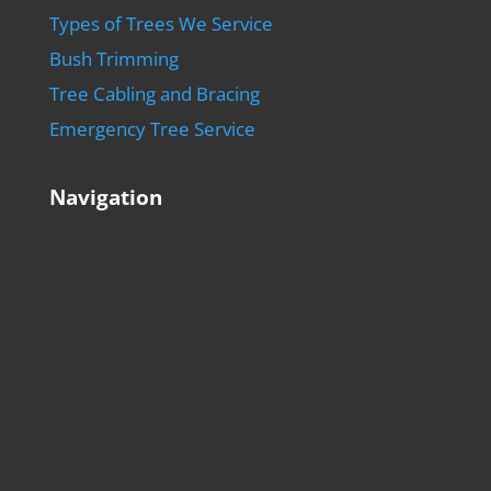
Types of Trees We Service
Bush Trimming
Tree Cabling and Bracing
Emergency Tree Service
Navigation