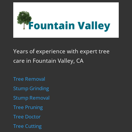
Years of experience with expert tree
care in Fountain Valley, CA
Tree Removal
Stump Grinding
Stump Removal
Tree Pruning
Tree Doctor
Tree Cutting