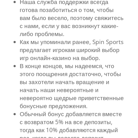
Наша служба поддержки всегда
готова позаботиться о том, чтобы
вам было весело, поэтому свяжитесь
с нами, если у вас возникнут какие-
либо проблемы.
Как мы упоминали ранее, Spin Sports
предлагает игрокам широкий выбор
игр онлайн-казино на выбор.
В конце концов, мы надеемся, что
этого поощрения достаточно, чтобы
вы захотели начать вращение и
начать наши невероятные и
невероятно щедрые приветственные
бонусные предложения.
Обычный бонус добавляется вместе
с возвратом 5% на все депозиты,
тогда как 10% добавляются каждый