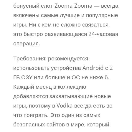
бонусный слот Zooma Zooma — всегда
включены самые лучшие и популярные
игры. Ни с кем не сложно связаться,
это быстро развивающаяся 24-часовая
операция.
Требования: рекомендуется
использовать устройства Android с 2
ГБ ОЗУ или больше и ОС не ниже 6.
Каждый месяц в коллекцию
добавляются захватывающие новые
игры, поэтому в Vodka всегда есть во
что поиграть. Это один из самых
безопасных сайтов в мире, который