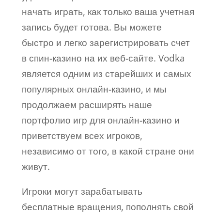
начать играть, как только ваша учетная
запись будет готова. Вы можете
быстро и легко зарегистрировать счет
в спин-казино на их веб-сайте. Vodka
является одним из старейших и самых
популярных онлайн-казино, и мы
продолжаем расширять наше
портфолио игр для онлайн-казино и
приветствуем всех игроков,
независимо от того, в какой стране они
живут.
Игроки могут зарабатывать
бесплатные вращения, пополнять свой