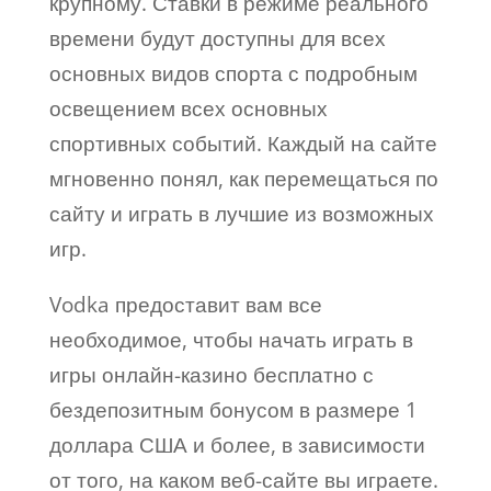
крупному. Ставки в режиме реального
времени будут доступны для всех
основных видов спорта с подробным
освещением всех основных
спортивных событий. Каждый на сайте
мгновенно понял, как перемещаться по
сайту и играть в лучшие из возможных
игр.
Vodka предоставит вам все
необходимое, чтобы начать играть в
игры онлайн-казино бесплатно с
бездепозитным бонусом в размере 1
доллара США и более, в зависимости
от того, на каком веб-сайте вы играете.