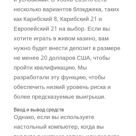
несколько вариантов блэкджека, таких
как Карибский 8, Карибский 21 и
Европейский 21 на выбор. Если вы
хотите играть в живом казино, вам
нужно будет внести депозит в размере
не менее 20 долларов США, чтобы
пройти квалификацию. Мы
разработали эту функцию, чтобы
обеспечить низкий уровень риска и
более предсказуемые выигрыши.
Ввод и вывод средств
Однако, если вы используете
настольный компьютер, когда вы