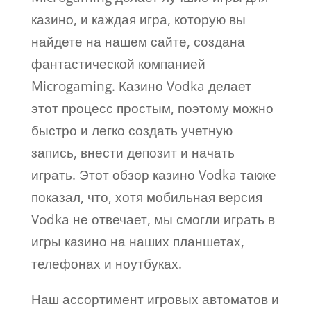
казино, и каждая игра, которую вы
найдете на нашем сайте, создана
фантастической компанией
Microgaming. Казино Vodka делает
этот процесс простым, поэтому можно
быстро и легко создать учетную
запись, внести депозит и начать
играть. Этот обзор казино Vodka также
показал, что, хотя мобильная версия
Vodka не отвечает, мы смогли играть в
игры казино на наших планшетах,
телефонах и ноутбуках.
Наш ассортимент игровых автоматов и