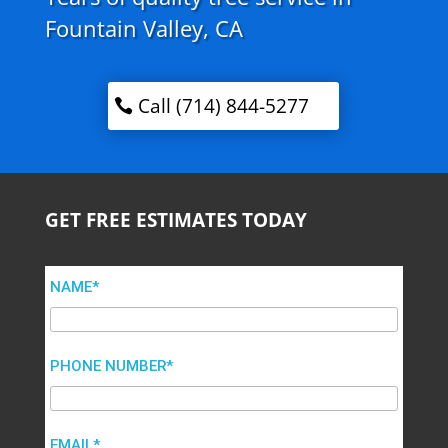
Fountain Valley, CA
Call (714) 844-5277
GET FREE ESTIMATES TODAY
NAME*
PHONE NUMBER*
EMAIL*