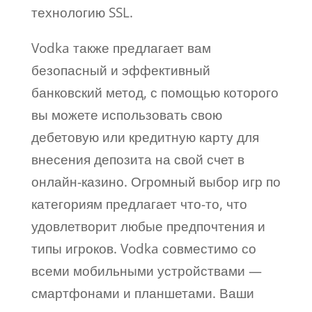
технологию SSL.
Vodka также предлагает вам
безопасный и эффективный
банковский метод, с помощью которого
вы можете использовать свою
дебетовую или кредитную карту для
внесения депозита на свой счет в
онлайн-казино. Огромный выбор игр по
категориям предлагает что-то, что
удовлетворит любые предпочтения и
типы игроков. Vodka совместимо со
всеми мобильными устройствами —
смартфонами и планшетами. Ваши