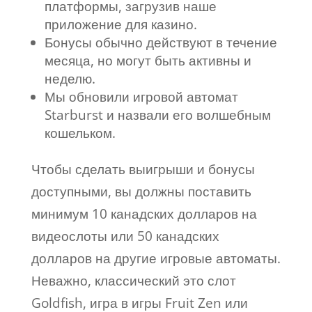
платформы, загрузив наше
приложение для казино.
Бонусы обычно действуют в течение
месяца, но могут быть активны и
неделю.
Мы обновили игровой автомат
Starburst и назвали его волшебным
кошельком.
Чтобы сделать выигрыши и бонусы
доступными, вы должны поставить
минимум 10 канадских долларов на
видеослоты или 50 канадских
долларов на другие игровые автоматы.
Неважно, классический это слот
Goldfish, игра в игры Fruit Zen или