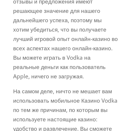
отзывы и предложения имеют
решающее значение для нашего
дальнейшего успеха, поэтому мы
хотим убедиться, что вы получаете
лучший игровой опыт онлайн-казино во
всех аспектах нашего онлайн-казино.
Вы можете играть в Vodka на
реальные деньги как пользователь
Apple, ничего не загружая.
На самом деле, ничто не мешает вам
использовать мобильное Казино Vodka
по тем же причинам, по которым вы
используете настоящие казино:
удобство и развлечение. Вы сможете