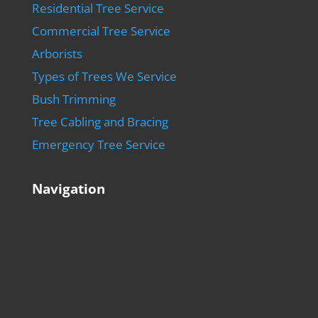
Residential Tree Service
Commercial Tree Service
Arborists
Types of Trees We Service
Bush Trimming
Tree Cabling and Bracing
Emergency Tree Service
Navigation