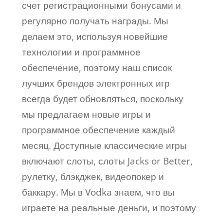
счет регистрационными бонусами и
регулярно получать награды. Мы
делаем это, используя новейшие
технологии и программное
обеспечение, поэтому наш список
лучших брендов электронных игр
всегда будет обновляться, поскольку
мы предлагаем новые игры и
программное обеспечение каждый
месяц. Доступные классические игры
включают слоты, слоты Jacks or Better,
рулетку, блэкджек, видеопокер и
баккару. Мы в Vodka знаем, что вы
играете на реальные деньги, и поэтому