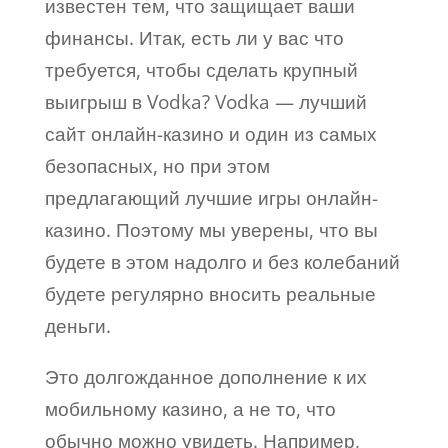
известен тем, что защищает ваши
финансы. Итак, есть ли у вас что
требуется, чтобы сделать крупный
выигрыш в Vodka? Vodka — лучший
сайт онлайн-казино и один из самых
безопасных, но при этом
предлагающий лучшие игры онлайн-
казино. Поэтому мы уверены, что вы
будете в этом надолго и без колебаний
будете регулярно вносить реальные
деньги.
Это долгожданное дополнение к их
мобильному казино, а не то, что
обычно можно увидеть. Например,