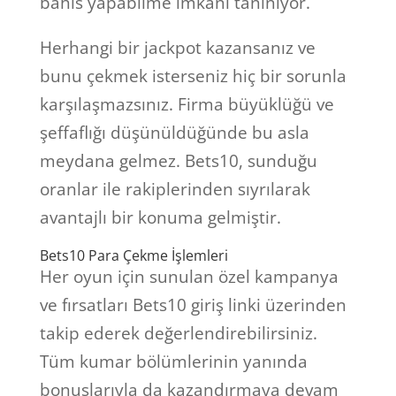
bahis yapabilme imkanı tanınıyor.
Herhangi bir jackpot kazansanız ve
bunu çekmek isterseniz hiç bir sorunla
karşılaşmazsınız. Firma büyüklüğü ve
şeffaflığı düşünüldüğünde bu asla
meydana gelmez. Bets10, sunduğu
oranlar ile rakiplerinden sıyrılarak
avantajlı bir konuma gelmiştir.
Bets10 Para Çekme İşlemleri
Her oyun için sunulan özel kampanya
ve fırsatları Bets10 giriş linki üzerinden
takip ederek değerlendirebilirsiniz.
Tüm kumar bölümlerinin yanında
bonuslarıyla da kazandırmaya devam