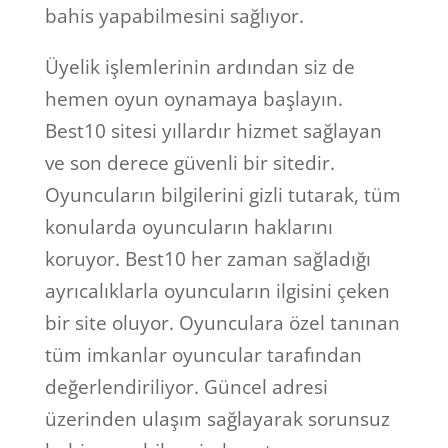
bahis yapabilmesini sağlıyor.
Üyelik işlemlerinin ardından siz de
hemen oyun oynamaya başlayın.
Best10 sitesi yıllardır hizmet sağlayan
ve son derece güvenli bir sitedir.
Oyuncuların bilgilerini gizli tutarak, tüm
konularda oyuncuların haklarını
koruyor. Best10 her zaman sağladığı
ayrıcalıklarla oyuncuların ilgisini çeken
bir site oluyor. Oyunculara özel tanınan
tüm imkanlar oyuncular tarafından
değerlendiriliyor. Güncel adresi
üzerinden ulaşım sağlayarak sorunsuz