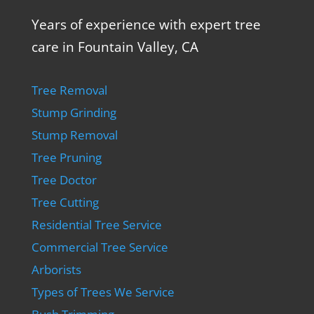
Years of experience with expert tree
care in Fountain Valley, CA
Tree Removal
Stump Grinding
Stump Removal
Tree Pruning
Tree Doctor
Tree Cutting
Residential Tree Service
Commercial Tree Service
Arborists
Types of Trees We Service