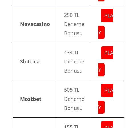
250 TL
PLA
Nevacasino
Deneme
Y
Bonusu
434 TL
PLA
Slottica
Deneme
Y
Bonusu
505 TL
PLA
Mostbet
Deneme
Y
Bonusu
155 TL
PLA