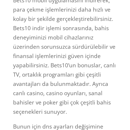
Bets10 mobil uygulamasını indirerek,
para çekme işlemlerinizi daha hızlı ve
kolay bir şekilde gerçekleştirebilirsiniz.
Bets10 indir işlemi sonrasında, bahis
deneyiminizi mobil cihazlarınız
üzerinden sorunsuzca sürdürülebilir ve
finansal işlemlerinizi güven içinde
yapabilirsiniz. Bets10’un bonuslar, canlı
TV, ortaklık programları gibi çeşitli
avantajları da bulunmaktadır. Ayrıca
canlı casino, casino oyunları, sanal
bahisler ve poker gibi çok çeşitli bahis
seçenekleri sunuyor.
Bunun için dns ayarları değişimine