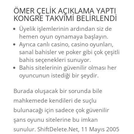
ÖMER ÇELİK AÇIKLAMA YAPTI
KONGRE TAKVİMİ BELİRLENDİ
Üyelik işlemlerinin ardından siz de
hemen oyun oynamaya başlayın.
Ayrıca canlı casino, casino oyunları,
sanal bahisler ve poker gibi çok çeşitli
bahis seçenekleri sunuyor.
Bahis sitelerinin güvenilir olması her
oyuncunun istediği bir şeydir.
Burada oluşacak bir sorunda bile
mahkemede kendileri de suçlu
bulunacağı için sadece çok güvenilir
şans oyunu sitelerine bu imkan
sunulur. ShiftDelete.Net, 11 Mayıs 2005