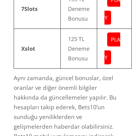
7Slots
Deneme
Y
Bonusu
125 TL
PLA
Xslot
Deneme
Y
Bonusu
Aynı zamanda, güncel bonuslar, özel
oranlar ve diğer önemli bilgiler
hakkında da güncellemeler yapılır. Bu
hesapları takip ederek, Bets10’un
sunduğu yeniliklerden ve
gelişmelerden haberdar olabilirsiniz.