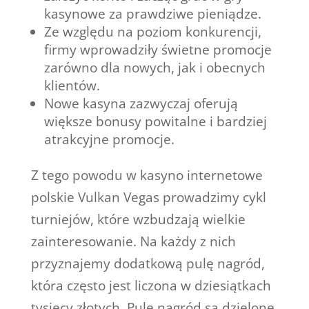
kasynowe za prawdziwe pieniądze.
Ze względu na poziom konkurencji,
firmy wprowadziły świetne promocje
zarówno dla nowych, jak i obecnych
klientów.
Nowe kasyna zazwyczaj oferują
większe bonusy powitalne i bardziej
atrakcyjne promocje.
Z tego powodu w kasyno internetowe
polskie Vulkan Vegas prowadzimy cykl
turniejów, które wzbudzają wielkie
zainteresowanie. Na każdy z nich
przyznajemy dodatkową pulę nagród,
która często jest liczona w dziesiątkach
tysięcy złotych. Pule nagród są dzielone