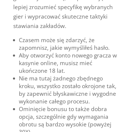
lepiej zrozumieć specyfikę wybranych
gier i wypracować skuteczne taktyki
stawiania zakładów.
Czasem może się zdarzyć, że
zapomnisz, jakie wymyśliłeś hasło.
Aby otworzyć konto nowego gracza w
kasynie online, musisz mieć
ukończone 18 lat.
Nie ma tutaj żadnego zbędnego
kroku, wszystko zostało okrojone tak,
by zapewnić błyskawiczne i wygodne
wykonanie całego procesu.
Ominięcie bonusu to także dobra
opcja, szczególnie gdy wymagania
obrotu są bardzo wysokie (powyżej