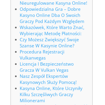
Nieuregulowane Kasyna Online!
Odpowiedzialna Gra – Dobre
Kasyno Online Dba O Swoich
Graczy Pod Każdym Względem
Wskazówek, Które Warto Znać,
Wybierając Metodę Płatności:
Czy Możesz Zwiększyć Swoje
Szanse W Kasynie Online?
Procedura Rejestracji
Vulkanvegas
Licencja I Bezpieczeństwo
Gracza W Vulkan Vegas
Nasz Zespół Ekspertów
Kasynowych Służy Pomocą!
Kasyna Online, Które Uczyniły
Kilku Szczęśliwych Graczy
Milionerami