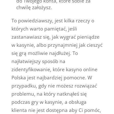
do Twojego konta, które sobie za
chwilę założysz.
To powiedziawszy, jest kilka rzeczy o
których warto pamiętać, jeśli
zastanawiasz się, jak wygrać pieniądze
w kasynie, albo przynajmniej jak cieszyć
się grą możliwie najdłużej. To
najłatwiejszy sposób na
zidentyfikowanie, które kasyno online
Polska jest najbardziej pomocne. W
przypadku, gdy nie możesz rozwiązać
problemu, na który natknąłeś się
podczas gry w kasynie, a obsługa
klienta nie jest dostępna aby Ci pomóc,