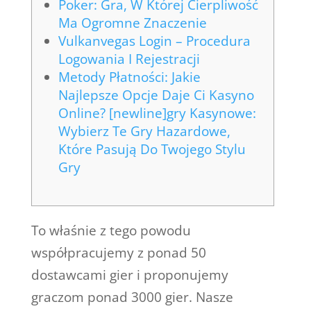
Poker: Gra, W Której Cierpliwość
Ma Ogromne Znaczenie
Vulkanvegas Login – Procedura
Logowania I Rejestracji
Metody Płatności: Jakie
Najlepsze Opcje Daje Ci Kasyno
Online? [newline]gry Kasynowe:
Wybierz Te Gry Hazardowe,
Które Pasują Do Twojego Stylu
Gry
To właśnie z tego powodu
współpracujemy z ponad 50
dostawcami gier i proponujemy
graczom ponad 3000 gier. Nasze