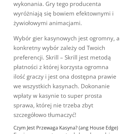
wykonania. Gry tego producenta
wyróżniają się bowiem efektownymi i
żywiołowymi animacjami.
Wybór gier kasynowych jest ogromny, a
konkretny wybór zależy od Twoich
preferencji. Skrill – Skrill jest metodą
płatności z której korzysta ogromna
ilość graczy i jest ona dostępna prawie
we wszystkich kasynach. Dokonanie
wpłaty w kasynie to super prosta
sprawa, której nie trzeba zbyt
szczegółowo tłumaczyć!
Czym Jest Przewaga Kasyna? (ang House Edge)