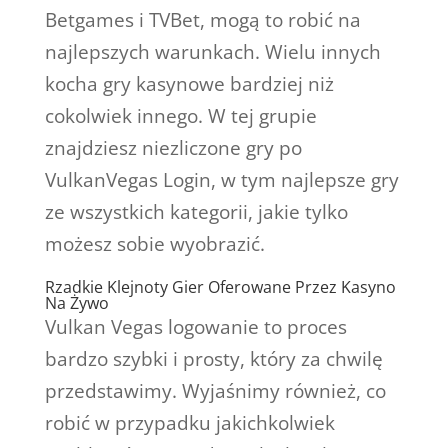
Betgames i TVBet, mogą to robić na
najlepszych warunkach. Wielu innych
kocha gry kasynowe bardziej niż
cokolwiek innego. W tej grupie
znajdziesz niezliczone gry po
VulkanVegas Login, w tym najlepsze gry
ze wszystkich kategorii, jakie tylko
możesz sobie wyobrazić.
Rzadkie Klejnoty Gier Oferowane Przez Kasyno
Na Żywo
Vulkan Vegas logowanie to proces
bardzo szybki i prosty, który za chwilę
przedstawimy. Wyjaśnimy również, co
robić w przypadku jakichkolwiek