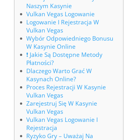
Naszym Kasynie
Vulkan Vegas Logowanie
Logowanie I Rejestracja W
Vulkan Vegas
Wybór Odpowiedniego Bonusu
W Kasynie Online
❗ Jakie Są Dostępne Metody
Płatności?
Dlaczego Warto Grać W
Kasynach Online?
Proces Rejestracji W Kasynie
Vulkan Vegas
Zarejestruj Się W Kasynie
Vulkan Vegas
Vulkan Vegas Logowanie I
Rejestracja
Ryzyko Gry – Uważaj Na