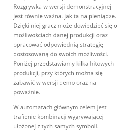
Rozgrywka w wersji demonstracyjnej
jest równie ważna, jak ta na pieniądze.
Dzięki niej gracz może dowiedzieć się o
możliwościach danej produkcji oraz
opracować odpowiednią strategię
dostosowaną do swoich możliwości.
Poniżej przedstawiamy kilka hitowych
produkcji, przy których można się
zabawić w wersji demo oraz na
poważnie.
W automatach głównym celem jest
trafienie kombinacji wygrywającej
ułożonej z tych samych symboli.