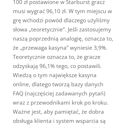
100 zł postawione w Starburst gracz
musi wygrać 96,10 zł. W tym miejscu w
grę wchodzi powód dlaczego użyliśmy
słowa „teoretycznie”. Jeśli zastosujemy
naszą poprzednią analogię, oznacza to,
że „przewaga kasyna” wyniesie 3,9%.
Teoretycznie oznacza to, że gracze
odzyskają 96,1% tego, co postawili.
Wiedzą o tym największe kasyna
online, dlatego tworzą bazy danych
FAQ (najczęściej zadawanych pytań)
wraz z przewodnikami krok po kroku.
Ważne jest, aby pamiętać, że dobra
obsługa klienta i system wsparcia są