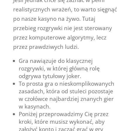
Jeśli jednak chce się zaznać w pełni
realistycznych wrażeń, to warto sięgnąć
po nasze kasyno na żywo. Tutaj
przebieg rozgrywki nie jest sterowany
przez komputerowe algorytmy, lecz
przez prawdziwych ludzi.
Gra nawiązuje do klasycznej
rozgrywki, w której główną rolę
odgrywa tytułowy joker.
To prosta gra o nieskomplikowanych
zasadach, która od stuleci pozostaje
w czołówce najbardziej znanych gier
w kasynach.
Poniżej przeprowadzimy Cię przez
kroki, które musisz wykonać, aby
założyć konto i zacząć grać w gry