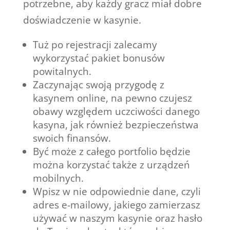
potrzebne, aby każdy gracz miał dobre
doświadczenie w kasynie.
Tuż po rejestracji zalecamy
wykorzystać pakiet bonusów
powitalnych.
Zaczynając swoją przygodę z
kasynem online, na pewno czujesz
obawy względem uczciwości danego
kasyna, jak również bezpieczeństwa
swoich finansów.
Być może z całego portfolio będzie
można korzystać także z urządzeń
mobilnych.
Wpisz w nie odpowiednie dane, czyli
adres e-mailowy, jakiego zamierzasz
używać w naszym kasynie oraz hasło